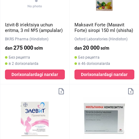
Izivit-B in'ektsiya uchun
Maksavit Forte (Maxavit
eritma, 3 ml №5 (ampulalar)
Forte) siropi 150 ml (shisha)
BKRS Pharma (Hindiston)
Oxford Laboratories (Hindiston)
275 000
20 000
dan
so'm
dan
so'm
Без рецепта
Без рецепта
в 2 dorixonalarda
в 46 dorixonalarda
Dorixonalardagi narxlar
Dorixonalardagi narxlar