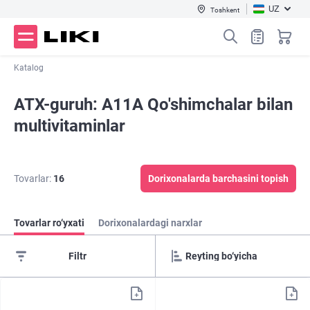
UZ
Toshkent
Katalog
ATX-guruh: A11A Qo'shimchalar bilan
multivitaminlar
Tovarlar:
16
Dorixonalarda barchasini topish
Tovarlar ro‘yxati
Dorixonalardagi narxlar
Filtr