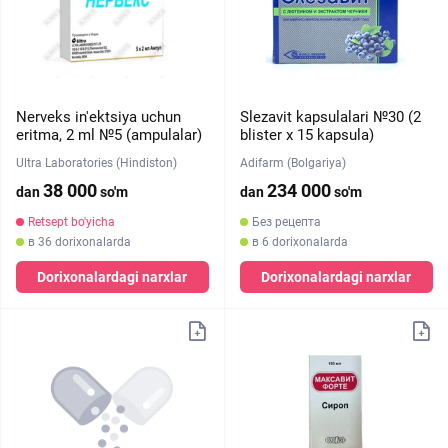
Nerveks in'ektsiya uchun
Slezavit kapsulalari №30 (2
eritma, 2 ml №5 (ampulalar)
blister х 15 kapsula)
Ultra Laboratories (Hindiston)
Adifarm (Bolgariya)
38 000
234 000
dan
so'm
dan
so'm
Retsept bo'yicha
Без рецепта
в 36 dorixonalarda
в 6 dorixonalarda
Dorixonalardagi narxlar
Dorixonalardagi narxlar