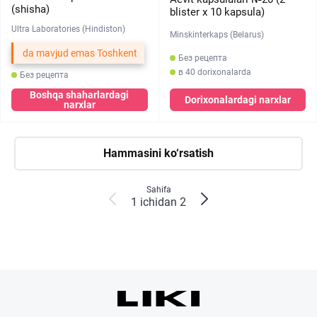
(shisha)
blister х 10 kapsula)
Ultra Laboratories (Hindiston)
Minskinterkaps (Belarus)
da mavjud emas Toshkent
Без рецепта
в 40 dorixonalarda
Без рецепта
Boshqa shaharlardagi
Dorixonalardagi narxlar
narxlar
Hammasini ko‘rsatish
Sahifa
1 ichidan 2