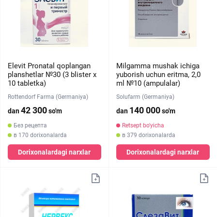
Elevit Pronatal qoplangan
Milgamma mushak ichiga
planshetlar №30 (3 blister х
yuborish uchun eritma, 2,0
10 tabletka)
ml №10 (ampulalar)
Rottendorf Farma (Germaniya)
Solufarm (Germaniya)
42 300
140 000
dan
so'm
dan
so'm
Без рецепта
Retsept bo'yicha
в 170 dorixonalarda
в 379 dorixonalarda
Dorixonalardagi narxlar
Dorixonalardagi narxlar