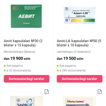
Aevit kapsulalari №30 (2
Aevit-Lik kapsulalari №50 (5
blister х 15 kapsula)
blister х 10 kapsula)
Minskinterkaps (Belarus)
Lekinterkaps (O`zbekiston)
19 900
19 500
dan
so'm
dan
so'm
Без рецепта
Без рецепта
в 32 dorixonalarda
в 289 dorixonalarda
Dorixonalardagi narxlar
Dorixonalardagi narxlar