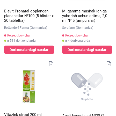
Elevit Pronatal qoplangan
Milgamma mushak ichiga
planshetlar №100 (5 blister х
yuborish uchun eritma, 2,0
20 tabletka)
ml № 5 (ampulalar)
Rottendorf Farma (Germaniya)
Solufarm (Germaniya)
Retsept bo'yicha
Retsept bo'yicha
в 511 dorixonalarda
в 4 dorixonalarda
Dorixonalardagi narxlar
Dorixonalardagi narxlar
Vitazink siropi 200 ml
Aevit kapsulalari №20 (2