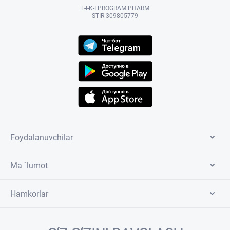
L-I-K-I PROGRAM PHARM
STIR 309805779
Foydalanuvchilar
Ma `lumot
Hamkorlar