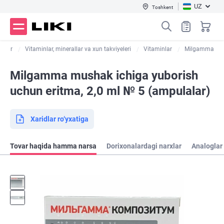
UZ
Toshkent
orilar
Vitaminlar, minerallar va xun takviyeleri
Vitaminlar
Milgamma
Milgamma mushak ichiga yuborish
uchun eritma, 2,0 ml № 5 (ampulalar)
Xaridlar ro‘yxatiga
Tovar haqida hamma narsa
Dorixonalardagi narxlar
Analoglar 