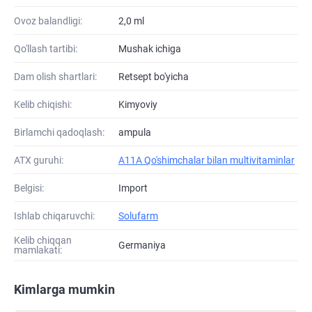
Ovoz balandligi:
2,0 ml
Qo'llash tartibi:
Mushak ichiga
Dam olish shartlari:
Retsept bo'yicha
Kelib chiqishi:
Kimyoviy
Birlamchi qadoqlash:
ampula
ATХ guruhi:
A11A Qo'shimchalar bilan multivitaminlar
Belgisi:
Import
Ishlab chiqaruvchi:
Solufarm
Kelib chiqqan
Germaniya
mamlakati:
Kimlarga mumkin