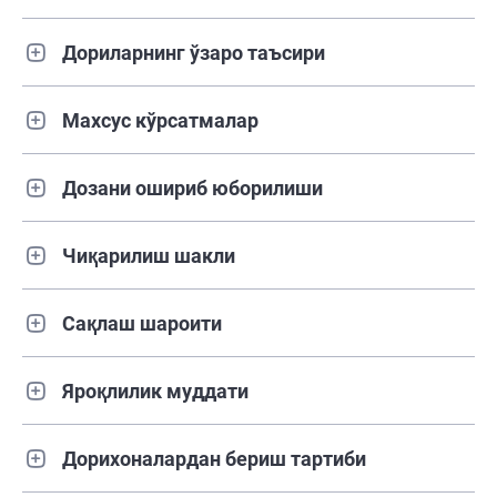
Дориларнинг ўзаро таъсири
Махсус кўрсатмалар
Дозани ошириб юборилиши
Чиқарилиш шакли
Сақлаш шароити
Яроқлилик муддати
Дорихоналардан бериш тартиби