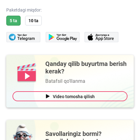
Paketdagi miqdor:
5 ta
10 ta
Qanday qilib buyurtma berish
kerak?
Batafsil qo'llanma
Video tomosha qilish
Savollaringiz bormi?