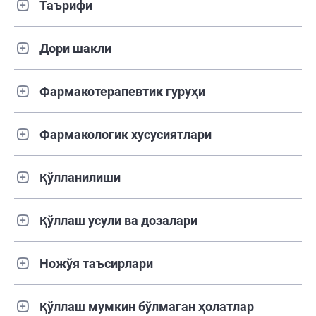
Таърифи
Дори шакли
Фармакотерапевтик гуруҳи
Фармакологик хусусиятлари
Қўлланилиши
Қўллаш усули ва дозалари
Ножўя таъсирлари
Қўллаш мумкин бўлмаган ҳолатлар