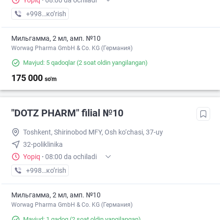
Yopiq
·
08:00 da ochiladi
+998 (71) XXX-XX-XX
кo’rish
Мильгамма, 2 мл, амп. №10
Worwag Pharma GmbH & Co. KG (Германия)
Mavjud: 5 qadoqlar
(2 soat oldin yangilangan)
175 000
so'm
"DOTZ PHARM" filial №10
Toshkent, Shirinobod MFY, Osh ko‘chasi, 37-uy
32-poliklinika
Yopiq
·
08:00 da ochiladi
+998 (77) XXX-XX-XX
кo’rish
Мильгамма, 2 мл, амп. №10
Worwag Pharma GmbH & Co. KG (Германия)
Mavjud: 1 qadoq
(2 soat oldin yangilangan)