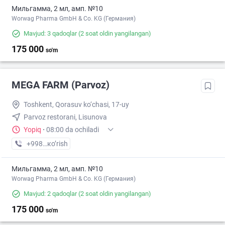
Мильгамма, 2 мл, амп. №10
Worwag Pharma GmbH & Co. KG (Германия)
Mavjud: 3 qadoqlar
(2 soat oldin yangilangan)
175 000
so'm
MEGA FARM (Parvoz)
Toshkent, Qorasuv ko‘chasi, 17-uy
Parvoz restorani, Lisunova
Yopiq
·
08:00 da ochiladi
+998 (71) XXX-XX-XX
кo’rish
Мильгамма, 2 мл, амп. №10
Worwag Pharma GmbH & Co. KG (Германия)
Mavjud: 2 qadoqlar
(2 soat oldin yangilangan)
175 000
so'm