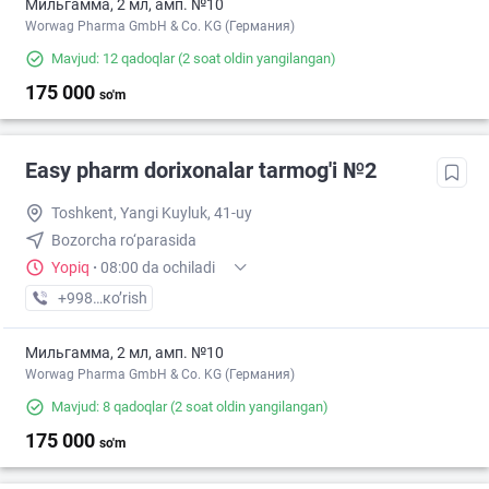
Мильгамма, 2 мл, амп. №10
Worwag Pharma GmbH & Co. KG (Германия)
Mavjud: 12 qadoqlar
(2 soat oldin yangilangan)
175 000
so'm
Easy pharm dorixonalar tarmog'i №2
Toshkent, Yangi Kuyluk, 41-uy
Bozorcha ro‘parasida
Yopiq
·
08:00 da ochiladi
+998 (97) XXX-XX-XX
кo’rish
Мильгамма, 2 мл, амп. №10
Worwag Pharma GmbH & Co. KG (Германия)
Mavjud: 8 qadoqlar
(2 soat oldin yangilangan)
175 000
so'm