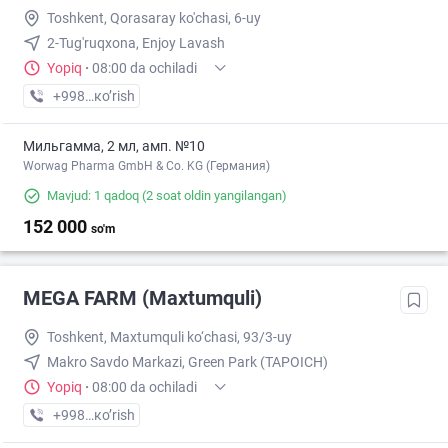
Toshkent, Qorasaray ko'chasi, 6-uy
2-Tug'ruqxona, Enjoy Lavash
Yopiq
·
08:00 da ochiladi
+998 (55) XXX-XX-XX
кo’rish
Мильгамма, 2 мл, амп. №10
Worwag Pharma GmbH & Co. KG (Германия)
Mavjud: 1 qadoq
(2 soat oldin yangilangan)
152 000
so'm
MEGA FARM (Maxtumquli)
Toshkent, Maxtumquli ko‘chasi, 93/3-uy
Makro Savdo Markazi, Green Park (TAPOICH)
Yopiq
·
08:00 da ochiladi
+998 (55) XXX-XX-XX
кo’rish