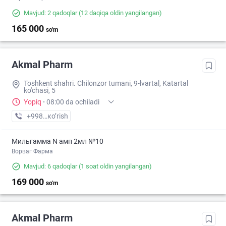
Mavjud: 2 qadoqlar
(12 daqiqa oldin yangilangan)
165 000
so'm
Akmal Pharm
Toshkent shahri. Chilonzor tumani, 9-lvartal, Katartal
ko'chasi, 5
Yopiq
·
08:00 da ochiladi
+998 (99) XXX-XX-XX
кo’rish
Мильгамма N амп 2мл №10
Ворваг Фарма
Mavjud: 6 qadoqlar
(1 soat oldin yangilangan)
169 000
so'm
Akmal Pharm