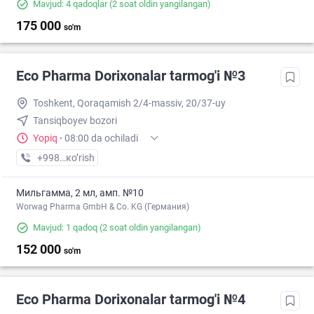
Mavjud: 4 qadoqlar
(2 soat oldin yangilangan)
175 000
so'm
Eco Pharma Dorixonalar tarmog'i №3
Toshkent, Qoraqamish 2/4-massiv, 20/37-uy
Tansiqboyev bozori
Yopiq
·
08:00 da ochiladi
+998 (99) XXX-XX-XX
кo’rish
Мильгамма, 2 мл, амп. №10
Worwag Pharma GmbH & Co. KG (Германия)
Mavjud: 1 qadoq
(2 soat oldin yangilangan)
152 000
so'm
Eco Pharma Dorixonalar tarmog'i №4