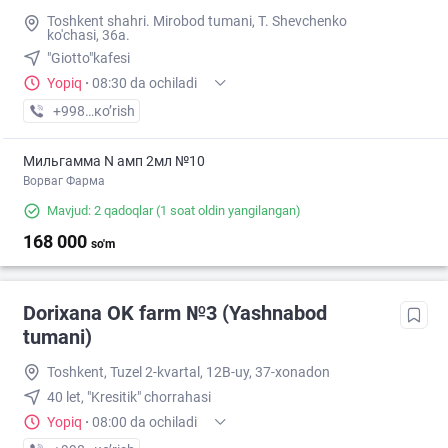
Toshkent shahri. Mirobod tumani, T. Shevchenko
ko'chasi, 36a.
"Giotto"kafesi
Yopiq
·
08:30 da ochiladi
+998 (99) XXX-XX-XX
кo’rish
Мильгамма N амп 2мл №10
Ворваг Фарма
Mavjud: 2 qadoqlar
(1 soat oldin yangilangan)
168 000
so'm
Dorixana OK farm №3 (Yashnabod
tumani)
Toshkent, Tuzel 2-kvartal, 12B-uy, 37-xonadon
40 let, "Kresitik" chorrahasi
Yopiq
·
08:00 da ochiladi