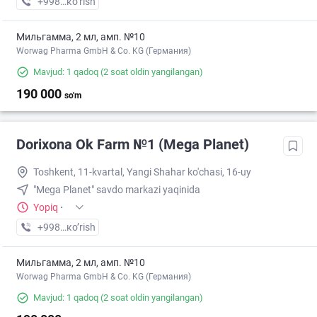
+998 (90) XXX-XX-XX
кo’rish
Мильгамма, 2 мл, амп. №10
Worwag Pharma GmbH & Co. KG (Германия)
Mavjud: 1 qadoq
(2 soat oldin yangilangan)
190 000
so'm
Dorixona Ok Farm №1 (Mega Planet)
Toshkent, 11-kvartal, Yangi Shahar ko'chasi, 16-uy
"Mega Planet" savdo markazi yaqinida
Yopiq
·
+998 (90) XXX-XX-XX
кo’rish
Мильгамма, 2 мл, амп. №10
Worwag Pharma GmbH & Co. KG (Германия)
Mavjud: 1 qadoq
(2 soat oldin yangilangan)