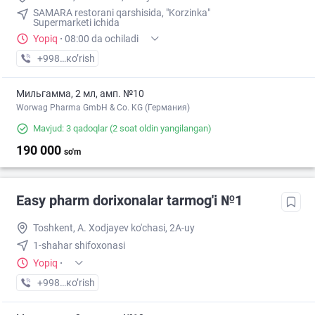
SAMARA restorani qarshisida, "Korzinka"
Supermarketi ichida
Yopiq
·
08:00 da ochiladi
+998 (90) XXX-XX-XX
кo’rish
Мильгамма, 2 мл, амп. №10
Worwag Pharma GmbH & Co. KG (Германия)
Mavjud: 3 qadoqlar
(2 soat oldin yangilangan)
190 000
so'm
Easy pharm dorixonalar tarmog'i №1
Toshkent, A. Xodjayev ko'chasi, 2A-uy
1-shahar shifoxonasi
Yopiq
·
+998 (94) XXX-XX-XX
кo’rish