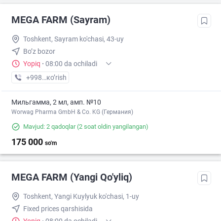
MEGA FARM (Sayram)
Toshkent, Sayram ko'chasi, 43-uy
Bo’z bozor
Yopiq
·
08:00 da ochiladi
+998 (55) XXX-XX-XX
кo’rish
Мильгамма, 2 мл, амп. №10
Worwag Pharma GmbH & Co. KG (Германия)
Mavjud: 2 qadoqlar
(2 soat oldin yangilangan)
175 000
so'm
MEGA FARM (Yangi Qo'yliq)
Toshkent, Yangi Kuylyuk ko'chasi, 1-uy
Fixed prices qarshisida