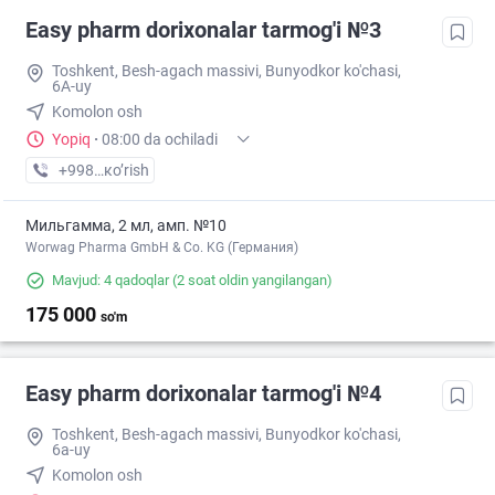
Easy pharm dorixonalar tarmog'i №3
Toshkent, Besh-agach massivi, Bunyodkor ko'chasi,
6A-uy
Komolon osh
Yopiq
·
08:00 da ochiladi
+998 (71) XXX-XX-XX
кo’rish
Мильгамма, 2 мл, амп. №10
Worwag Pharma GmbH & Co. KG (Германия)
Mavjud: 4 qadoqlar
(2 soat oldin yangilangan)
175 000
so'm
Easy pharm dorixonalar tarmog'i №4
Toshkent, Besh-agach massivi, Bunyodkor ko'chasi,
6a-uy
Komolon osh