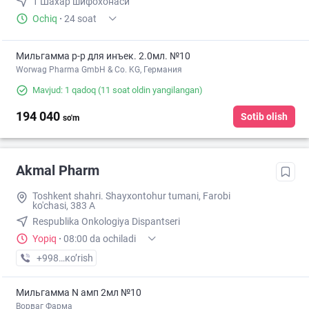
1 Шахар шифохонаси
Ochiq
·
24 soat
Мильгамма р-р для инъек. 2.0мл. №10
Worwag Pharma GmbH & Co. KG, Германия
Mavjud: 1 qadoq
(11 soat oldin yangilangan)
194 040
Sotib olish
so'm
Akmal Pharm
Toshkent shahri. Shayxontohur tumani, Farobi
ko'chasi, 383 A
Respublika Onkologiya Dispantseri
Yopiq
·
08:00 da ochiladi
+998 (99) XXX-XX-XX
кo’rish
Мильгамма N амп 2мл №10
Ворваг Фарма