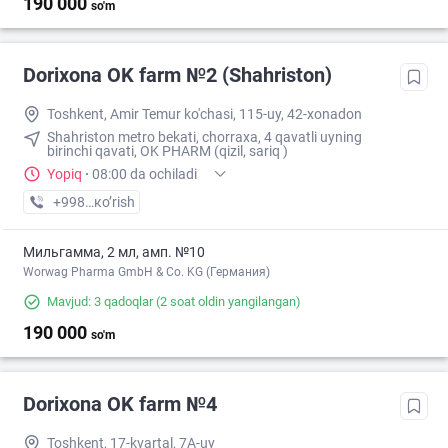
190 000
so'm
Dorixona ОK farm №2 (Shahriston)
Toshkent, Amir Temur ko'chasi, 115-uy, 42-xonadon
Shahriston metro bekati, chorraxa, 4 qavatli uyning
birinchi qavati, OK PHARM (qizil, sariq )
Yopiq
·
08:00 da ochiladi
+998 (90) XXX-XX-XX
кo’rish
Мильгамма, 2 мл, амп. №10
Worwag Pharma GmbH & Co. KG (Германия)
Mavjud: 3 qadoqlar
(2 soat oldin yangilangan)
190 000
so'm
Dorixona ОK farm №4
Toshkent, 17-kvartal, 7A-uy