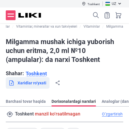
UZ
Toshkent
dorilar
Vitaminlar, minerallar va xun takviyeleri
Vitaminlar
Milgamma
Milgamma mushak ichiga yuborish
uchun eritma, 2,0 ml №10
(ampulalar): da narxi Toshkent
Shahar:
Toshkent
Xaridlar ro‘yxati
Barchasi tovar haqida
Dorixonalardagi narxlari
Analoglar (dan
Toshkent
manzil ko‘rsatilmagan
O‘zgartirish