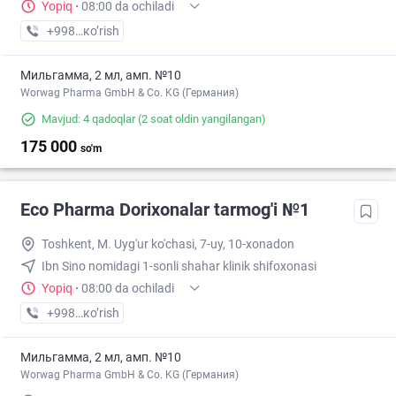
Yopiq
·
08:00 da ochiladi
+998 (71) XXX-XX-XX
кo’rish
Мильгамма, 2 мл, амп. №10
Worwag Pharma GmbH & Co. KG (Германия)
Mavjud: 4 qadoqlar
(2 soat oldin yangilangan)
175 000
so'm
Eco Pharma Dorixonalar tarmog'i №1
Toshkent, M. Uyg'ur ko'chasi, 7-uy, 10-xonadon
Ibn Sino nomidagi 1-sonli shahar klinik shifoxonasi
Yopiq
·
08:00 da ochiladi
+998 (71) XXX-XX-XX
кo’rish
Мильгамма, 2 мл, амп. №10
Worwag Pharma GmbH & Co. KG (Германия)