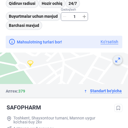
Qidiruv radiusi
Hozir ochiq
24/7
Qadoqlash
Buyurtmalar uchun mavjud
Barchasi mavjud
Ko‘rsatish
Mahsulotning turlari bor!
Standart bo‘yicha
Аптек:
379
SAFOPHARM
Toshkent, Shayxontour tumani, Mannon uygur
ko'chasi 6uy 2kv