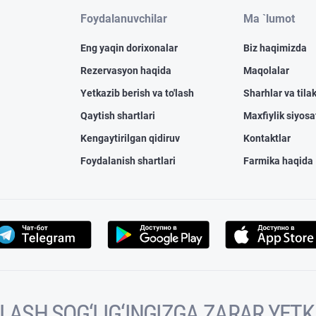
Foydalanuvchilar
Ma `lumot
Eng yaqin dorixonalar
Biz haqimizda
Rezervasyon haqida
Maqolalar
Yetkazib berish va to'lash
Sharhlar va tilak
Qaytish shartlari
Maxfiylik siyosa
Kengaytirilgan qidiruv
Kontaktlar
Foydalanish shartlari
Farmika haqida
VOLASH SOG‘LIG‘INGIZGA ZARAR YET