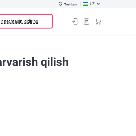
UZ
Toshkent
ir nechtasini qidiring
rvarish qilish