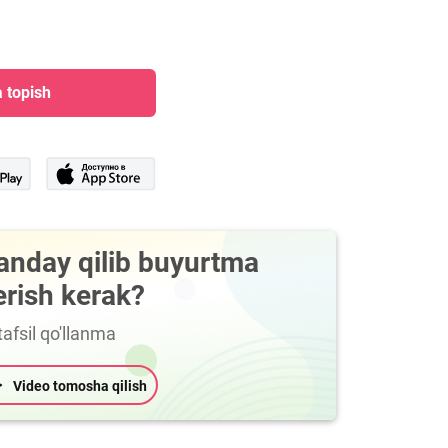
 topish
anday qilib buyurtma
erish kerak?
afsil qo'llanma
Video tomosha qilish