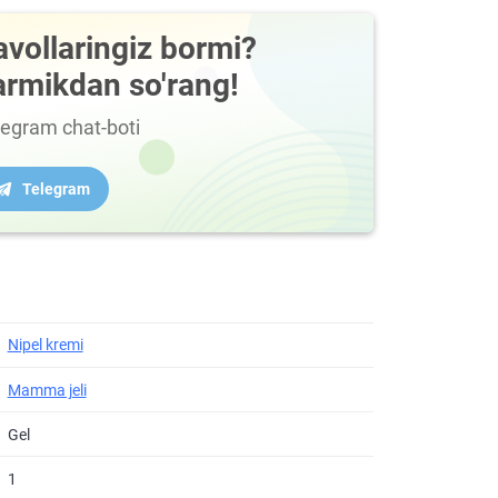
avollaringiz bormi?
armikdan so'rang!
legram chat-boti
Telegram
Nipel kremi
Mamma jeli
Gel
1