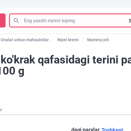
B
Onalar uchun mahsulotlar
Nipel kremi
Mamma jeli
o'krak qafasidagi terini pa
100 g
ar
dagi narxlar
Toshkent