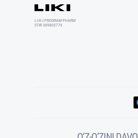
L-I-K-I PROGRAM PHARM
STIR 309805779
O‘Z-O‘ZINI DA