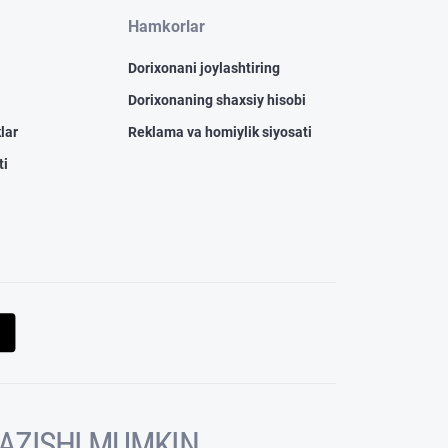
Hamkorlar
Dorixonani joylashtiring
Dorixonaning shaxsiy hisobi
lar
Reklama va homiylik siyosati
ti
KAZISHI MUMKIN