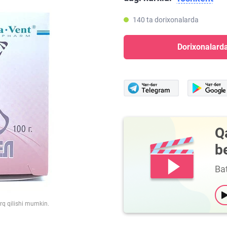
140 ta dorixonalarda
Dorixonalarda
Q
b
Bat
arq qilishi mumkin.