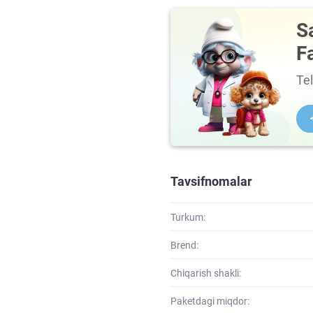
S
F
Te
Tavsifnomalar
Turkum:
Brend:
Chiqarish shakli:
Paketdagi miqdor: