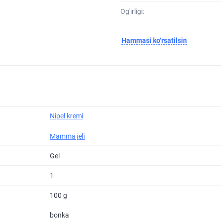
Og'irligi:
Hammasi ko‘rsatilsin
Nipel kremi
Mamma jeli
Gel
1
100 g
bonka