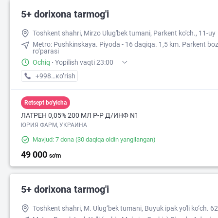
5+ dorixona tarmog'i
Toshkent shahri, Mirzo Ulug'bek tumani, Parkent ko'ch., 11-uy
Metro: Pushkinskaya. Piyoda - 16 daqiqa. 1,5 km. Parkent boz
ro‘parasi
Ochiq
·
Yopilish vaqti 23:00
+998 (71) XXX-XX-XX
кo’rish
Retsept bo'yicha
ЛАТРЕН 0,05% 200 МЛ Р-Р Д/ИНФ N1
ЮРИЯ ФАРМ, УКРАИНА
Mavjud: 7 dona
(30 daqiqa oldin yangilangan)
49 000
so'm
5+ dorixona tarmog'i
Toshkent shahri, M. Ulug‘bek tumani, Buyuk ipak yo'li ko‘ch. 6