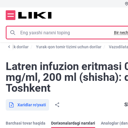
Bir nech
rofilaktik dorilar
Yurak-qon tomir tizimi uchun dorilar
Vazodilata
Latren infuzion eritmasi 
mg/ml, 200 ml (shisha): 
Toshkent
S
Xaridlar ro‘yxati
Barchasi tovar haqida
Dorixonalardagi narxlari
Analoglar (dan