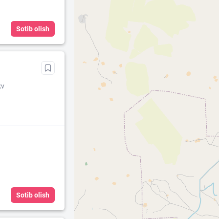
Sotib olish
kv
Sotib olish