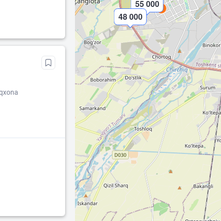
55 000
2
48 000
uqxona