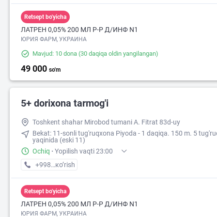
Retsept bo'yicha
ЛАТРЕН 0,05% 200 МЛ Р-Р Д/ИНФ N1
46 900
ЮРИЯ ФАРМ, УКРАИНА
Mavjud: 10 dona
(30 daqiqa oldin yangilangan)
49 000
so'm
5+ dorixona tarmog'i
Toshkent shahar Mirobod tumani A. Fitrat 83d-uy
Bekat: 11-sonli tug'ruqxona Piyoda - 1 daqiqa. 150 m. 5 tug'r
yaqinida (eski 11)
Ochiq
·
Yopilish vaqti 23:00
+998 (90) XXX-XX-XX
кo’rish
Retsept bo'yicha
ЛАТРЕН 0,05% 200 МЛ Р-Р Д/ИНФ N1
ЮРИЯ ФАРМ, УКРАИНА