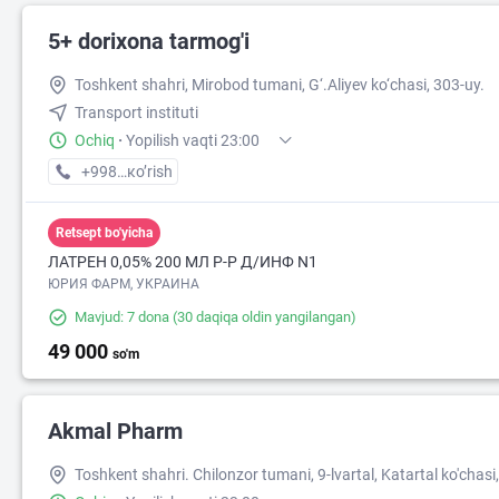
5+ dorixona tarmog'i
Toshkent shahri, Mirobod tumani, G‘.Aliyev ko‘chasi, 303-uy.
Transport instituti
Ochiq
·
Yopilish vaqti 23:00
+998 (71) XXX-XX-XX
кo’rish
Retsept bo'yicha
ЛАТРЕН 0,05% 200 МЛ Р-Р Д/ИНФ N1
ЮРИЯ ФАРМ, УКРАИНА
Mavjud: 7 dona
(30 daqiqa oldin yangilangan)
49 000
so'm
Akmal Pharm
Toshkent shahri. Chilonzor tumani, 9-lvartal, Katartal ko'chasi,