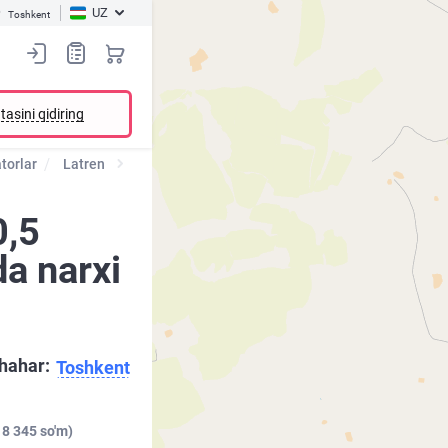
UZ
Toshkent
tasini qidiring
torlar
Latren
0,5
da narxi
hahar:
Toshkent
 8 345 so'm)