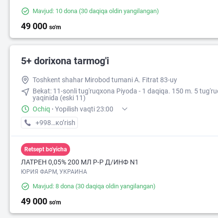
Mavjud: 10 dona
(30 daqiqa oldin yangilangan)
49 000
so'm
5+ dorixona tarmog'i
Toshkent shahar Mirobod tumani A. Fitrat 83-uy
Bekat: 11-sonli tug'ruqxona Piyoda - 1 daqiqa. 150 m. 5 tug'r
yaqinida (eski 11)
Ochiq
·
Yopilish vaqti 23:00
+998 (71) XXX-XX-XX
кo’rish
Retsept bo'yicha
50 700
52 000
ЛАТРЕН 0,05% 200 МЛ Р-Р Д/ИНФ N1
ЮРИЯ ФАРМ, УКРАИНА
Mavjud: 8 dona
(30 daqiqa oldin yangilangan)
49 000
so'm