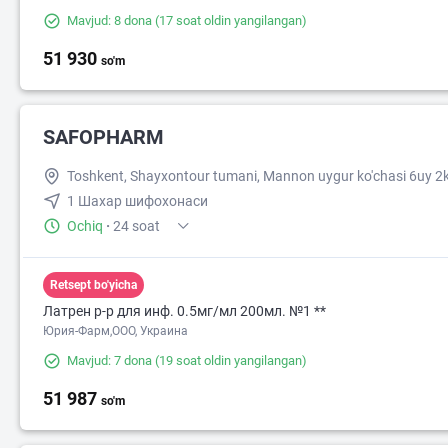
Mavjud: 8 dona
(17 soat oldin yangilangan)
51 930
so'm
SAFOPHARM
Toshkent, Shayxontour tumani, Mannon uygur ko'chasi 6uy 2
1 Шахар шифохонаси
Ochiq
·
24 soat
Retsept bo'yicha
Латрен р-р для инф. 0.5мг/мл 200мл. №1 **
Юрия-Фарм,ООО, Украина
Mavjud: 7 dona
(19 soat oldin yangilangan)
51 987
so'm