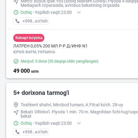
Metro: Buyuk Ipak Yo'li (sobiq Maksim Gorkiy) Piyoda 4 daqiq
Mediapark ro'parasida, avtobus bekatining orqasida
Ochiq
·
Yopilish vaqti 23:00
+998 (90) XXX-XX-XX
кo’rish
Retsept bo'yicha
ЛАТРЕН 0,05% 200 МЛ Р-Р Д/ИНФ N1
ЮРИЯ ФАРМ, УКРАИНА
Mavjud: 5 dona
(30 daqiqa oldin yangilangan)
49 000
so'm
5+ dorixona tarmog'i
Toshkent shahri, Mirobod tumani, A.Fitrat ko'ch. 28-uy
Bekati: Oltinko‘l. Piyoda 1 min. 70 m. Magnitdan 5chi-tug'ruq
bekat
Ochiq
·
Yopilish vaqti 23:00
+998 (99) XXX-XX-XX
кo’rish