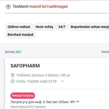
Toshkent
manzil ko‘rsatilmagan
Qidiruv radiusi
Hozir ochiq
24/7
Buyurtmalar uchun mavj
Barchasi mavjud
Аптек:
367
Saral
SAFOPHARM
Toshkent, Qorasuv 3 dahasi, 14B uy
Ochiq
·
Yopilish vaqti 23:59
Retsept bo'yicha
Латрен р-р для инф. 0.5мг/мл 200мл. №1 **
Юрия-Фарм,ООО, Украина