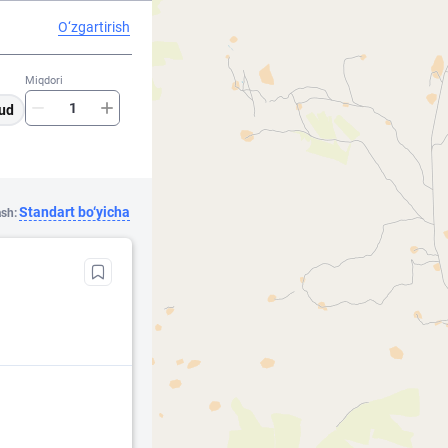
O‘zgartirish
Miqdori
ud
Standart bo‘yicha
ash: