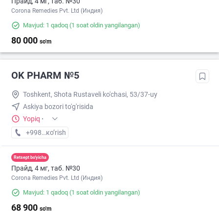
Прайд, 4 мг, таб. №30
Corona Remedies Pvt. Ltd (Индия)
Mavjud: 1 qadoq
(1 soat oldin yangilangan)
80 000
so'm
OK PHARM №5
Toshkent, Shota Rustaveli ko'chasi, 53/37-uy
Askiya bozori to'g'risida
Yopiq
·
+998 (90) XXX-XX-XX
кo’rish
Retsept bo'yicha
Прайд, 4 мг, таб. №30
Corona Remedies Pvt. Ltd (Индия)
Mavjud: 1 qadoq
(1 soat oldin yangilangan)
68 900
so'm