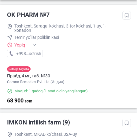
OK PHARM №7
Toshkent, Saraqul ko'chasi, 3-tor ko'chasi, 1-uy, 1-
xonadon
Temir yo'llar poliklinikasi
Yopiq
·
+998 (90) XXX-XX-XX
кo’rish
Retsept bo'yicha
Прайд, 4 мг, таб. №30
Corona Remedies Pvt. Ltd (Индия)
Mavjud: 1 qadoq
(1 soat oldin yangilangan)
68 900
so'm
IMKON intilish farm (9)
Toshkent, MKAD ko‘chasi, 32A-uy