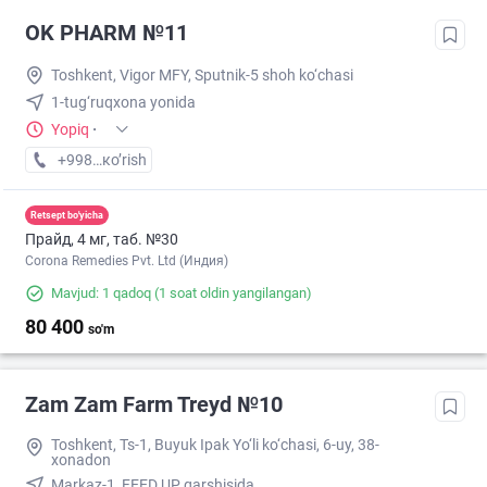
OK PHARM №11
Toshkent, Vigor MFY, Sputnik-5 shoh ko‘chasi
1-tug‘ruqxona yonida
Yopiq
·
+998 (90) XXX-XX-XX
кo’rish
Retsept bo'yicha
Прайд, 4 мг, таб. №30
Corona Remedies Pvt. Ltd (Индия)
Mavjud: 1 qadoq
(1 soat oldin yangilangan)
80 400
so'm
Zam Zam Farm Treyd №10
Toshkent, Ts-1, Buyuk Ipak Yo‘li ko‘chasi, 6-uy, 38-
xonadon
Markaz-1, FEED UP qarshisida