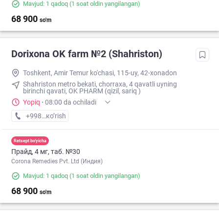
Mavjud: 1 qadoq
(1 soat oldin yangilangan)
68 900
so'm
Dorixona ОK farm №2 (Shahriston)
Toshkent, Amir Temur ko'chasi, 115-uy, 42-xonadon
Shahriston metro bekati, chorraxa, 4 qavatli uyning
birinchi qavati, OK PHARM (qizil, sariq )
Yopiq
·
08:00 da ochiladi
+998 (90) XXX-XX-XX
кo’rish
Retsept bo'yicha
Прайд, 4 мг, таб. №30
Corona Remedies Pvt. Ltd (Индия)
Mavjud: 1 qadoq
(1 soat oldin yangilangan)
68 900
so'm