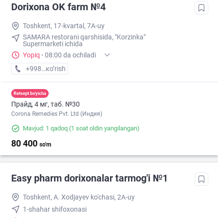
Dorixona ОK farm №4
Toshkent, 17-kvartal, 7A-uy
SAMARA restorani qarshisida, "Korzinka"
Supermarketi ichida
Yopiq
·
08:00 da ochiladi
+998 (90) XXX-XX-XX
кo’rish
Retsept bo'yicha
Прайд, 4 мг, таб. №30
Corona Remedies Pvt. Ltd (Индия)
Mavjud: 1 qadoq
(1 soat oldin yangilangan)
80 400
so'm
Easy pharm dorixonalar tarmog'i №1
Toshkent, A. Xodjayev ko'chasi, 2A-uy
1-shahar shifoxonasi