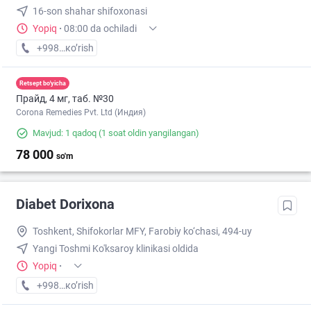
16-son shahar shifoxonasi
Yopiq
·
08:00 da ochiladi
+998 (93) XXX-XX-XX
кo’rish
Retsept bo'yicha
Прайд, 4 мг, таб. №30
Corona Remedies Pvt. Ltd (Индия)
Mavjud: 1 qadoq
(1 soat oldin yangilangan)
78 000
so'm
Diabet Dorixona
Toshkent, Shifokorlar MFY, Farobiy ko‘chasi, 494-uy
Yangi Toshmi Ko'ksaroy klinikasi oldida
Yopiq
·
+998 (55) XXX-XX-XX
кo’rish