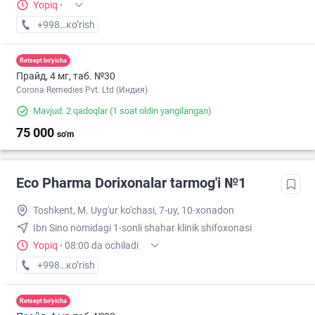
Yopiq
·
+998 (94) XXX-XX-XX
кo’rish
Retsept bo'yicha
Прайд, 4 мг, таб. №30
Corona Remedies Pvt. Ltd (Индия)
Mavjud: 2 qadoqlar
(1 soat oldin yangilangan)
75 000
so'm
Eco Pharma Dorixonalar tarmog'i №1
Toshkent, M. Uyg'ur ko'chasi, 7-uy, 10-xonadon
Ibn Sino nomidagi 1-sonli shahar klinik shifoxonasi
Yopiq
·
08:00 da ochiladi
+998 (71) XXX-XX-XX
кo’rish
Retsept bo'yicha