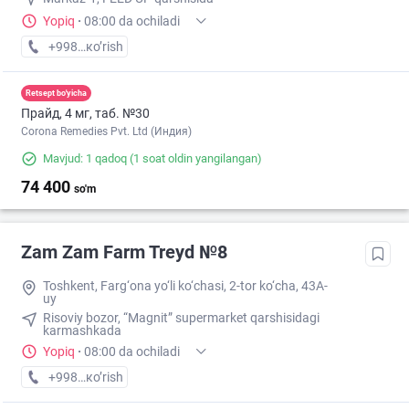
Yopiq
·
08:00 da ochiladi
+998 (91) XXX-XX-XX
кo’rish
Retsept bo'yicha
Прайд, 4 мг, таб. №30
Corona Remedies Pvt. Ltd (Индия)
Mavjud: 1 qadoq
(1 soat oldin yangilangan)
74 400
so'm
Zam Zam Farm Treyd №8
Toshkent, Farg‘ona yo‘li ko‘chasi, 2-tor ko‘cha, 43A-
uy
Risoviy bozor, “Magnit” supermarket qarshisidagi
karmashkada
Yopiq
·
08:00 da ochiladi
+998 (88) XXX-XX-XX
кo’rish