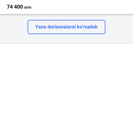
74 400
so'm
Yana dorixonalarni ko‘rsatish