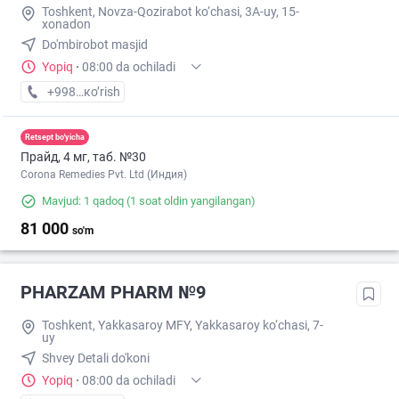
Toshkent, Novza-Qozirabot ko‘chasi, 3A-uy, 15-
xonadon
Do'mbirobot masjid
Yopiq
·
08:00 da ochiladi
+998 (90) XXX-XX-XX
кo’rish
Retsept bo'yicha
Прайд, 4 мг, таб. №30
Corona Remedies Pvt. Ltd (Индия)
Mavjud: 1 qadoq
(1 soat oldin yangilangan)
81 000
so'm
PHARZAM PHARM №9
Toshkent, Yakkasaroy MFY, Yakkasaroy ko‘chasi, 7-
uy
Shvey Detali do'koni
Yopiq
·
08:00 da ochiladi