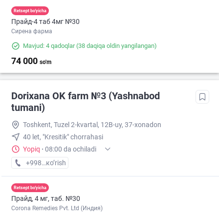
Retsept bo'yicha
Прайд-4 таб 4мг №30
Сирена фарма
Mavjud: 4 qadoqlar
(38 daqiqa oldin yangilangan)
74 000
so'm
Dorixana OK farm №3 (Yashnabod
tumani)
Toshkent, Tuzel 2-kvartal, 12B-uy, 37-xonadon
40 let, "Kresitik" chorrahasi
Yopiq
·
08:00 da ochiladi
+998 (90) XXX-XX-XX
кo’rish
Retsept bo'yicha
Прайд, 4 мг, таб. №30
Corona Remedies Pvt. Ltd (Индия)