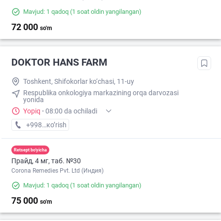
Mavjud: 1 qadoq
(1 soat oldin yangilangan)
72 000
so'm
DOKTOR HANS FARM
Toshkent, Shifokorlar ko‘chasi, 11-uy
Respublika onkologiya markazining orqa darvozasi
yonida
Yopiq
·
08:00 da ochiladi
+998 (88) XXX-XX-XX
кo’rish
Retsept bo'yicha
Прайд, 4 мг, таб. №30
Corona Remedies Pvt. Ltd (Индия)
Mavjud: 1 qadoq
(1 soat oldin yangilangan)
75 000
so'm