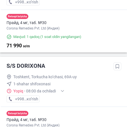
+998 (77) XXX-XX-XX
кo’rish
Retsept bo'yicha
Прайд, 4 мг, таб. №30
Corona Remedies Pvt. Ltd (Индия)
Mavjud: 1 qadoq
(1 soat oldin yangilangan)
71 990
so'm
S/S DORIXONA
Toshkent, Torkucha ko‘chasi, 69A-uy
1-shahar shifoxonasi
Yopiq
·
08:00 da ochiladi
+998 (92) XXX-XX-XX
кo’rish
Retsept bo'yicha
Прайд, 4 мг, таб. №30
Corona Remedies Pvt. Ltd (Индия)