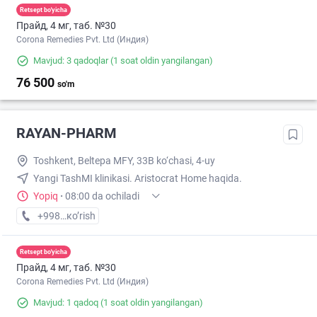
Retsept bo'yicha
Прайд, 4 мг, таб. №30
Corona Remedies Pvt. Ltd (Индия)
Mavjud: 3 qadoqlar
(1 soat oldin yangilangan)
76 500
so'm
RAYAN-PHARM
Toshkent, Beltepa MFY, 33B ko‘chasi, 4-uy
Yangi TashMI klinikasi. Aristocrat Home haqida.
Yopiq
·
08:00 da ochiladi
+998 (88) XXX-XX-XX
кo’rish
Retsept bo'yicha
Прайд, 4 мг, таб. №30
Corona Remedies Pvt. Ltd (Индия)
Mavjud: 1 qadoq
(1 soat oldin yangilangan)