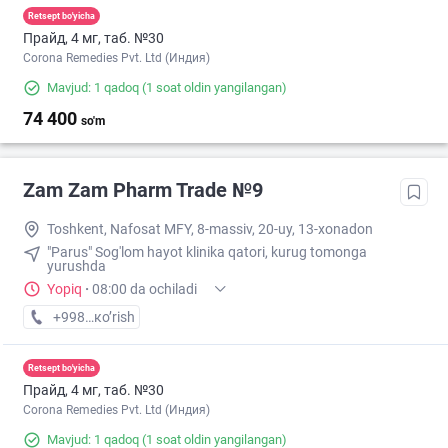
Retsept bo'yicha
Прайд, 4 мг, таб. №30
Corona Remedies Pvt. Ltd (Индия)
Mavjud: 1 qadoq
(1 soat oldin yangilangan)
74 400
so'm
Zam Zam Pharm Trade №9
Toshkent, Nafosat MFY, 8-massiv, 20-uy, 13-xonadon
"Parus" Sog'lom hayot klinika qatori, kurug tomonga
yurushda
Yopiq
·
08:00 da ochiladi
+998 (94) XXX-XX-XX
кo’rish
Retsept bo'yicha
Прайд, 4 мг, таб. №30
Corona Remedies Pvt. Ltd (Индия)
Mavjud: 1 qadoq
(1 soat oldin yangilangan)