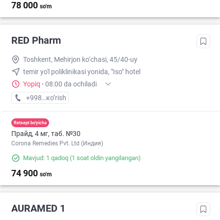
78 000
so'm
RED Pharm
Toshkent, Mehirjon ko‘chasi, 45/40-uy
temir yo'l poliklinikasi yonida, "Iso" hotel
Yopiq
·
08:00 da ochiladi
+998 (99) XXX-XX-XX
кo’rish
Retsept bo'yicha
Прайд, 4 мг, таб. №30
Corona Remedies Pvt. Ltd (Индия)
Mavjud: 1 qadoq
(1 soat oldin yangilangan)
74 900
so'm
AURAMED 1