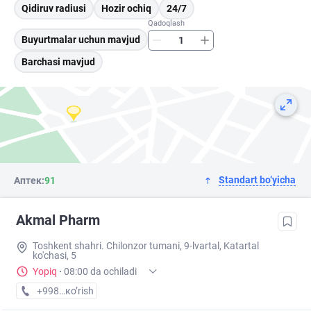
Qidiruv radiusi
Hozir ochiq
24/7
Qadoqlash
Buyurtmalar uchun mavjud
Barchasi mavjud
Standart bo‘yicha
Аптек:
91
Akmal Pharm
Toshkent shahri. Chilonzor tumani, 9-lvartal, Katartal
ko'chasi, 5
Yopiq
·
08:00 da ochiladi
+998 (99) XXX-XX-XX
кo’rish