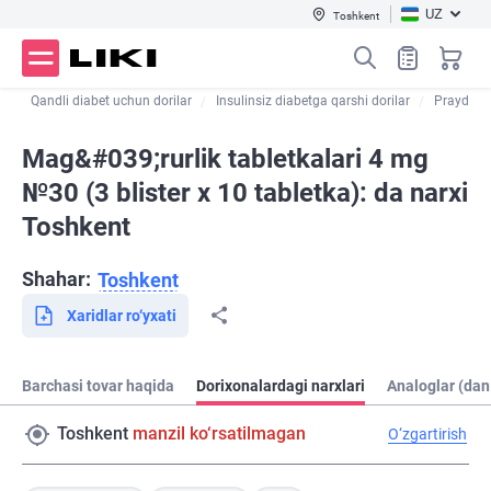
UZ
Toshkent
ar
Qandli diabet uchun dorilar
Insulinsiz diabetga qarshi dorilar
Prayd
Mag&#039;rurlik tabletkalari 4 mg
№30 (3 blister х 10 tabletka): da narxi
Toshkent
Shahar:
Toshkent
Xaridlar ro‘yxati
Barchasi tovar haqida
Dorixonalardagi narxlari
Analoglar (dan
Toshkent
manzil ko‘rsatilmagan
O‘zgartirish