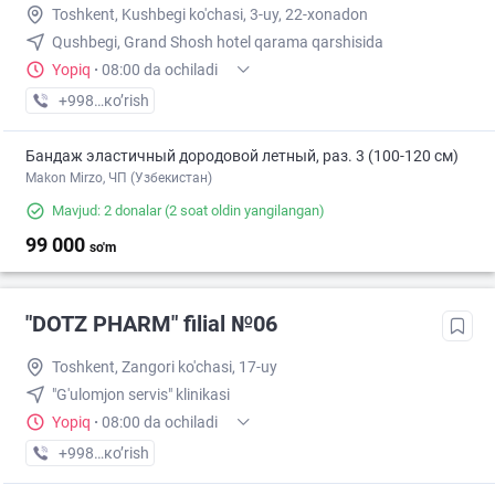
Toshkent, Kushbegi ko'chasi, 3-uy, 22-xonadon
Qushbegi, Grand Shosh hotel qarama qarshisida
Yopiq
·
08:00 da ochiladi
+998 (90) XXX-XX-XX
кo’rish
Бандаж эластичный дородовой летный, раз. 3 (100-120 см)
Makon Mirzo, ЧП (Узбекистан)
Mavjud: 2 donalar
(2 soat oldin yangilangan)
99 000
so'm
"DOTZ PHARM" filial №06
Toshkent, Zangori ko'chasi, 17-uy
"G'ulomjon servis" klinikasi
Yopiq
·
08:00 da ochiladi
+998 (77) XXX-XX-XX
кo’rish