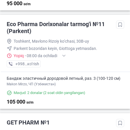
95 000
so'm
Eco Pharma Dorixonalar tarmog'i №11
(Parkent)
Toshkent, Mavlono Rizoiy ko‘chasi, 30B-uy
Parkent bozoridan keyin, Giottoga yetmasdan.
Yopiq
·
08:00 da ochiladi
+998 (55) XXX-XX-XX
кo’rish
Бандаж эластичный дородовой летный, раз. 3 (100-120 см)
Makon Mirzo, ЧП (Узбекистан)
Mavjud: 2 donalar
(2 soat oldin yangilangan)
105 000
so'm
GET PHARM №1