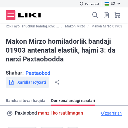
UZ
Paxtaobod
emizikli ayollar uchun bandaj, ichki ...
Makon Mirzo
Makon Mirzo 01903
Makon Mirzo homiladorlik bandaji
01903 antenatal elastik, hajmi 3: da
narxi Paxtaobodda
Shahar:
Paxtaobod
Xaridlar ro‘yxati
Barchasi tovar haqida
Dorixonalardagi narxlari
Paxtaobod
manzil ko‘rsatilmagan
O‘zgartirish