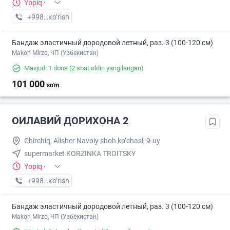
Yopiq
·
+998 (77) XXX-XX-XX
кo’rish
Бандаж эластичный дородовой летный, раз. 3 (100-120 см)
Makon Mirzo, ЧП (Узбекистан)
Mavjud: 1 dona
(2 soat oldin yangilangan)
101 000
so'm
ОИЛАВИЙ ДОРИХОНА 2
Chirchiq, Alisher Navoiy shoh ko‘chasi, 9-uy
supermarket KORZINKA TROITSKY
Yopiq
·
+998 (77) XXX-XX-XX
кo’rish
Бандаж эластичный дородовой летный, раз. 3 (100-120 см)
Makon Mirzo, ЧП (Узбекистан)