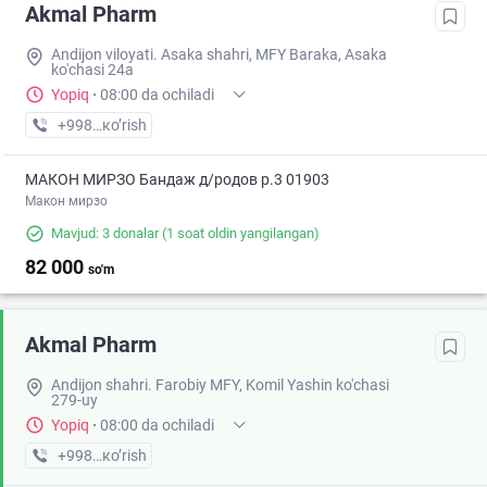
Akmal Pharm
Andijon viloyati. Asaka shahri, MFY Baraka, Asaka
ko'chasi 24a
Yopiq
·
08:00 da ochiladi
+998 (88) XXX-XX-XX
кo’rish
МАКОН МИРЗО Бандаж д/родов р.3 01903
Макон мирзо
Mavjud: 3 donalar
(1 soat oldin yangilangan)
82 000
so'm
Akmal Pharm
Andijon shahri. Farobiy MFY, Komil Yashin ko'chasi
279-uy
Yopiq
·
08:00 da ochiladi
+998 (90) XXX-XX-XX
кo’rish