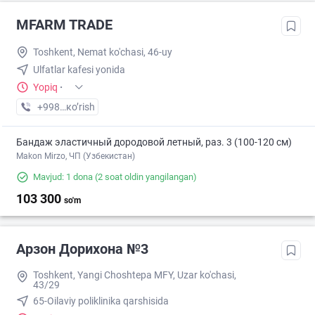
MFARM TRADE
Toshkent, Nemat ko'chasi, 46-uy
Ulfatlar kafesi yonida
Yopiq
·
+998 (90) XXX-XX-XX
кo’rish
Бандаж эластичный дородовой летный, раз. 3 (100-120 см)
Makon Mirzo, ЧП (Узбекистан)
Mavjud: 1 dona
(2 soat oldin yangilangan)
103 300
so'm
Арзон Дорихона №3
Toshkent, Yangi Choshtepa MFY, Uzar ko'chasi,
43/29
65-Oilaviy poliklinika qarshisida