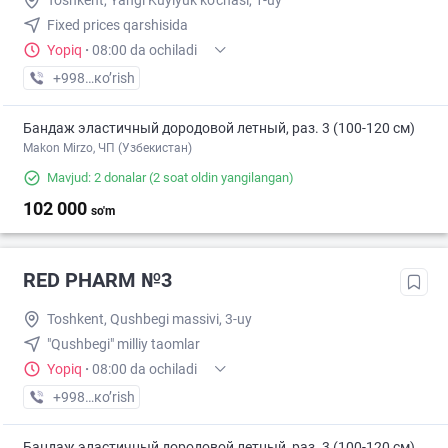
Toshkent, Yangi Kuylyuk ko'chasi, 1-uy
Fixed prices qarshisida
Yopiq
·
08:00 da ochiladi
+998 (71) XXX-XX-XX
кo’rish
Бандаж эластичный дородовой летный, раз. 3 (100-120 см)
Makon Mirzo, ЧП (Узбекистан)
Mavjud: 2 donalar
(2 soat oldin yangilangan)
102 000
so'm
RED PHARM №3
Toshkent, Qushbegi massivi, 3-uy
"Qushbegi" milliy taomlar
Yopiq
·
08:00 da ochiladi
+998 (77) XXX-XX-XX
кo’rish
Бандаж эластичный дородовой летный, раз. 3 (100-120 см)