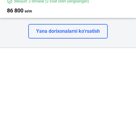
Mavjud: 2 donalar
(2 soat oldin yangilangan)
86 800
so'm
Yana dorixonalarni ko‘rsatish