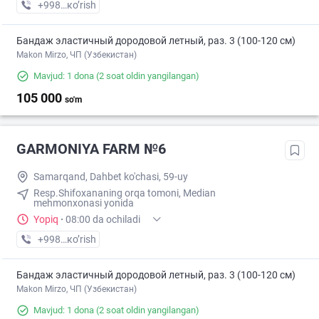
+998 (55) XXX-XX-XX
кo’rish
Бандаж эластичный дородовой летный, раз. 3 (100-120 см)
Makon Mirzo, ЧП (Узбекистан)
Mavjud: 1 dona
(2 soat oldin yangilangan)
105 000
so'm
GARMONIYA FARM №6
Samarqand, Dahbet ko'chasi, 59-uy
Resp.Shifoxananing orqa tomoni, Median
mehmonxonasi yonida
Yopiq
·
08:00 da ochiladi
+998 (95) XXX-XX-XX
кo’rish
Бандаж эластичный дородовой летный, раз. 3 (100-120 см)
Makon Mirzo, ЧП (Узбекистан)
Mavjud: 1 dona
(2 soat oldin yangilangan)