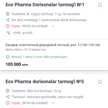
Eco Pharma Dorixonalar tarmog'i №1
Toshkent, M. Uyg'ur ko'chasi, 7-uy, 10-xonadon
Ibn Sino nomidagi 1-sonli shahar klinik shifoxonasi
Yopiq
·
08:00 da ochiladi
+998 (71) XXX-XX-XX
кo’rish
Бандаж эластичный дородовой летный, раз. 3 (100-120 см)
Makon Mirzo, ЧП (Узбекистан)
Mavjud: 1 dona
(2 soat oldin yangilangan)
105 000
so'm
Eco Pharma dorixonalar tarmog'i №5
Toshkent, Oltin Kul ko'chasi, 10-uy
"Tantana" restorani qarshisida, Islom ota masjidi
Yopiq
·
08:00 da ochiladi