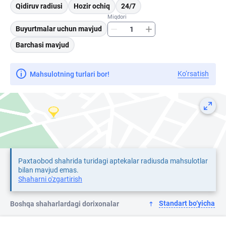
Qidiruv radiusi
Hozir ochiq
24/7
Miqdori
Buyurtmalar uchun mavjud
Barchasi mavjud
Ko‘rsatish
Mahsulotning turlari bor!
Paxtaobod shahrida turidagi aptekalar radiusda mahsulotlar
bilan mavjud emas.
Shaharni o'zgartirish
Standart bo‘yicha
Boshqa shaharlardagi dorixonalar