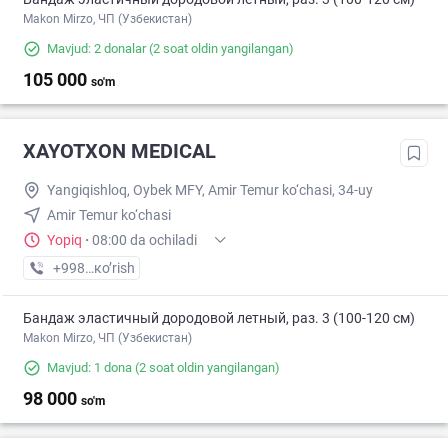
Makon Mirzo, ЧП (Узбекистан)
Mavjud: 2 donalar
(2 soat oldin yangilangan)
105 000
so'm
XAYOTXON MEDICAL
Yangiqishloq, Oybek MFY, Amir Temur ko‘chasi, 34-uy
Amir Temur ko‘chasi
Yopiq
·
08:00 da ochiladi
+998 (88) XXX-XX-XX
кo’rish
Бандаж эластичный дородовой летный, раз. 3 (100-120 см)
Makon Mirzo, ЧП (Узбекистан)
Mavjud: 1 dona
(2 soat oldin yangilangan)
98 000
so'm