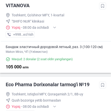
VITANOVA
Toshkent, Qo‘shinor MFY, 1-kvartal
"SHIFO NUR" klinikasi
Yopiq
·
08:00 da ochiladi
+998 (77) XXX-XX-XX
кo’rish
Бандаж эластичный дородовой летный, раз. 3 (100-120 см)
Makon Mirzo, ЧП (Узбекистан)
Mavjud: 2 donalar
(2 soat oldin yangilangan)
105 000
so'm
Eco Pharma Dorixonalar tarmog'i №19
Toshkent, Istiqbol MFY, Qoraqamish 2/1, 8B-uy
Qush bozoriga yetib bormasdan
Yopiq
·
08:00 da ochiladi