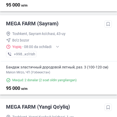
95 000
so'm
MEGA FARM (Sayram)
Toshkent, Sayram ko'chasi, 43-uy
Bo’z bozor
Yopiq
·
08:00 da ochiladi
+998 (55) XXX-XX-XX
кo’rish
Бандаж эластичный дородовой летный, раз. 3 (100-120 см)
Makon Mirzo, ЧП (Узбекистан)
Mavjud: 2 donalar
(2 soat oldin yangilangan)
95 000
so'm
MEGA FARM (Yangi Qo'yliq)