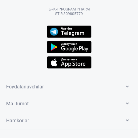
L-I-K-I PROGRAM PHARM
STIR 309805779
Foydalanuvchilar
Ma `lumot
Hamkorlar