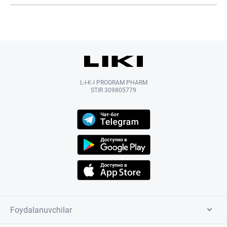
L-I-K-I PROGRAM PHARM
STIR 309805779
Foydalanuvchilar