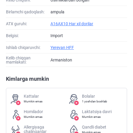
Birlamchi qadoqlash:
ampula
ATХ guruhi:
A16AX10 Har xil dorilar
Belgisi:
Import
Ishlab chiqaruvchi:
Yerevan HFF
Kelib chiqqan
Armaniston
mamlakati:
Kimlarga mumkin
Kattalar
Bolalar
Mumkin emas
1 yoshdan boshlab
Homilador
Laktatsiya davri
Mumkin emas
Mumkin emas
Allergiyaga
Qandli diabet
chalinganlar
Mumkin emas