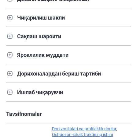
Чиқарилиш шакли
Сақлаш шароити
Яроқлилик муддати
Дорихоналардан бериш тартиби
Ишлаб чиқарувчи
Tavsifnomalar
Dori vositalari va profilaktik dorilar
,
Oshqozon-ichak traktining ishini