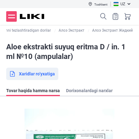
UZ
Toshkent
izmni tezlashtiradigan dorilar
Алоэ Экстракт
Алоэ Экстракт Жидкий
Aloe ekstrakti suyuq eritma D / in. 1
ml №10 (ampulalar)
Xaridlar ro‘yxatiga
Tovar haqida hamma narsa
Dorixonalardagi narxlar