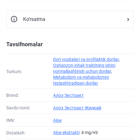
Ko‘rsatma
Tavsifnomalar
Dori vositalari va profilaktik dorilar
,
Oshqozon-ichak traktining ishini
normallashtirish uchun dorilar
,
Turkum:
Metabolizm va metabolizmni
tezlashtiradigan dorilar
Brend:
Алоэ Экстракт
Savdo nomi:
Алоэ Экстракт Жидкий
INN:
Aloe
Aloe ekstrakti
: 4 mg/ml
Dozalash: