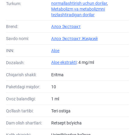
normallashtirish uchun dorilar
,
Turkum:
Metabolizm va metabolizmni
tezlashtiradigan dorilar
Brend:
Алоэ Экстракт
Savdo nomi:
Алоэ Экстракт Жидкий
INN:
Aloe
Aloe ekstrakti
: 4 mg/ml
Dozalash:
Chiqarish shakli:
Eritma
Paketdagi miqdor:
10
Ovoz balandligi:
1 ml
Qo'llash tartibi:
Teri ostiga
Dam olish shartlari:
Retsept bo'yicha
Kelib chiqishi:
Usimliklardan bo'lgan