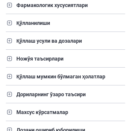
Фармакологик хусусиятлари
Қўлланилиши
Қўллаш усули ва дозалари
Ножўя таъсирлари
Қўллаш мумкин бўлмаган ҳолатлар
Дориларнинг ўзаро таъсири
Махсус кўрсатмалар
Дозани ошириб юборилиши