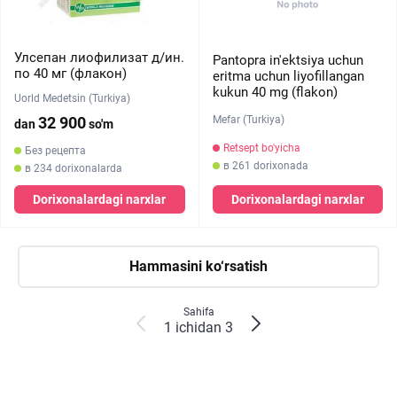
Улсепан лиофилизат д/ин.
Pantopra in'ektsiya uchun
по 40 мг (флакон)
eritma uchun liyofillangan
kukun 40 mg (flakon)
Uorld Medetsin (Turkiya)
Mefar (Turkiya)
32 900
dan
so'm
Retsept bo'yicha
Без рецепта
в 261 dorixonada
в 234 dorixonalarda
Dorixonalardagi narxlar
Dorixonalardagi narxlar
Hammasini ko‘rsatish
Sahifa
1 ichidan 3