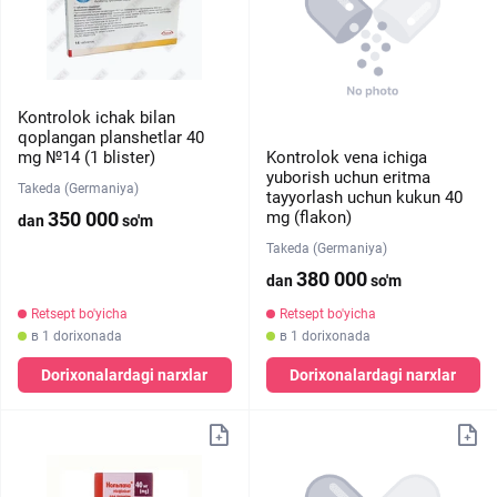
Kontrolok ichak bilan
qoplangan planshetlar 40
mg №14 (1 blister)
Kontrolok vena ichiga
yuborish uchun eritma
Takeda (Germaniya)
tayyorlash uchun kukun 40
350 000
mg (flakon)
dan
so'm
Takeda (Germaniya)
380 000
dan
so'm
Retsept bo'yicha
Retsept bo'yicha
в 1 dorixonada
в 1 dorixonada
Dorixonalardagi narxlar
Dorixonalardagi narxlar