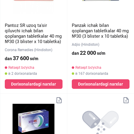
Pantoz SR uzoq ta'sir
Panzak ichak bilan
qiluvchi ichak bilan
qoplangan tabletkalar 40 mg
qoplangan tabletkalar 40 mg
№30 (3 blister х 10 tabletka)
№30 (3 blister х 10 tabletka)
Adjio (Hindiston)
Corona Remedies (Hindiston)
22 000
dan
so'm
37 600
dan
so'm
Retsept bo'yicha
Retsept bo'yicha
в 2 dorixonalarda
в 167 dorixonalarda
Dorixonalardagi narxlar
Dorixonalardagi narxlar