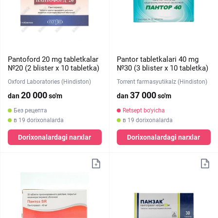
Pantoford 20 mg tabletkalar
Pantor tabletkalari 40 mg
№20 (2 blister х 10 tabletka)
№30 (3 blister х 10 tabletka)
Oxford Laboratories (Hindiston)
Torrent farmasyutikalz (Hindiston)
20 000
37 000
dan
so'm
dan
so'm
Без рецепта
Retsept bo'yicha
в 19 dorixonalarda
в 19 dorixonalarda
Dorixonalardagi narxlar
Dorixonalardagi narxlar