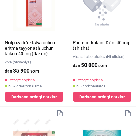
Nolpaza in'ektsiya uchun
Pantelor kukuni D/in. 40 mg
eritma tayyorlash uchun
(shisha)
kukun 40 mg (flakon)
Virasa Laboratories (Hindiston)
krka (Sloveniya)
50 000
dan
so'm
35 900
dan
so'm
Retsept bo'yicha
Retsept bo'yicha
в 592 dorixonalarda
в 5 dorixonalarda
Dorixonalardagi narxlar
Dorixonalardagi narxlar