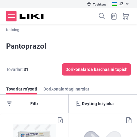
UZ
Toshkent
Katalog
Pantoprazol
Tovarlar:
31
Dorixonalarda barchasini topish
Tovarlar ro‘yxati
Dorixonalardagi narxlar
Filtr