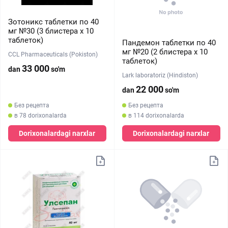
Зотоникс таблетки по 40
мг №30 (3 блистера x 10
таблеток)
Пандемон таблетки по 40
мг №20 (2 блистера х 10
CCL Pharmaceuticals (Pokiston)
таблеток)
33 000
dan
so'm
Lark laboratoriz (Hindiston)
22 000
dan
so'm
Без рецепта
Без рецепта
в 78 dorixonalarda
в 114 dorixonalarda
Dorixonalardagi narxlar
Dorixonalardagi narxlar