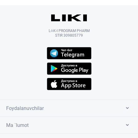
L-I-K-I PROGRAM PHARM
STIR 309805779
Foydalanuvchilar
Ma `lumot