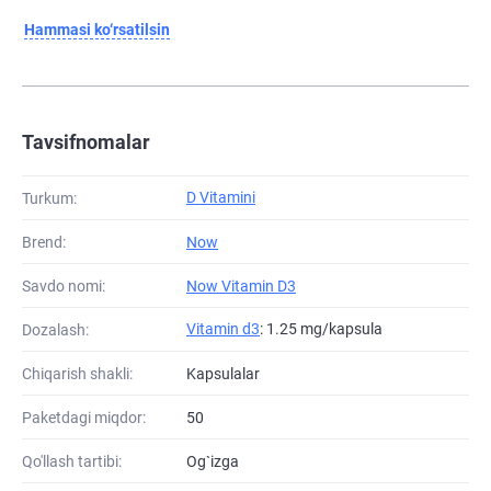
Hammasi ko‘rsatilsin
Tavsifnomalar
D Vitamini
Turkum:
Brend:
Now
Savdo nomi:
Now Vitamin D3
Vitamin d3
: 1.25 mg/kapsula
Dozalash:
Chiqarish shakli:
Kapsulalar
Paketdagi miqdor:
50
Qo'llash tartibi:
Og`izga