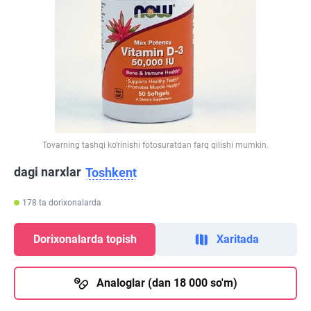
Tovarning tashqi ko‘rinishi fotosuratdan farq qilishi mumkin.
dagi narxlar
Toshkent
178 ta dorixonalarda
Dorixonalarda topish
Xaritada
Analoglar (dan 18 000 so'm)