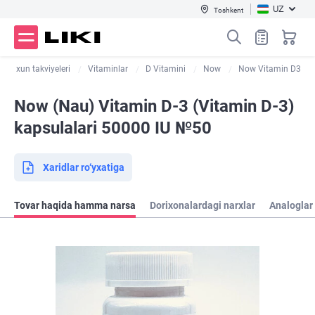
UZ
Toshkent
r va xun takviyeleri
Vitaminlar
D Vitamini
Now
Now Vitamin D3
Now (Nau) Vitamin D-3 (Vitamin D-3)
kapsulalari 50000 IU №50
Xaridlar ro‘yxatiga
Tovar haqida hamma narsa
Dorixonalardagi narxlar
Analoglar