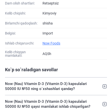
Dam olish shartlari:
Retseptsiz
Kelib chiqishi:
Kimyoviy
Birlamchi qadoqlash:
shisha
Belgisi:
Import
Ishlab chiqaruvchi:
Now Foods
Kelib chiqqan
AQSh
mamlakati:
Ko`p so`raladigan savollar
Now (Nau) Vitamin D-3 (Vitamin D-3) kapsulalari
50000 IU №50 ning o`xshashlari qanday?
Now (Nau) Vitamin D-3 (Vitamin D-3) kapsulalari
50000 IU №50 qaysi mamlakat ishlab chiqarilgan?