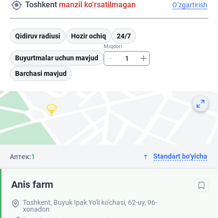
Toshkent
manzil ko‘rsatilmagan
O‘zgartirish
Qidiruv radiusi
Hozir ochiq
24/7
Miqdori
Buyurtmalar uchun mavjud
Barchasi mavjud
Standart bo‘yicha
Аптек:
1
Anis farm
Toshkent, Buyuk Ipak Yo'li ko'chasi, 62-uy, 96-
xonadon