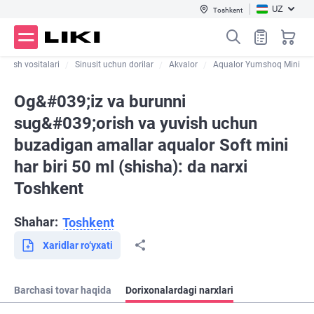
UZ
Toshkent
olash vositalari
Sinusit uchun dorilar
Akvalor
Aqualor Yumshoq Mini
Og&#039;iz va burunni
sug&#039;orish va yuvish uchun
buzadigan amallar aqualor Soft mini
har biri 50 ml (shisha): da narxi
Toshkent
Shahar:
Toshkent
Xaridlar ro‘yxati
Barchasi tovar haqida
Dorixonalardagi narxlari