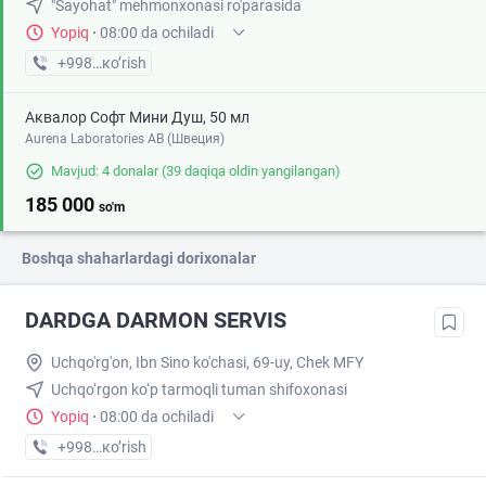
"Sayohat" mehmonxonasi ro'parasida
Yopiq
·
08:00 da ochiladi
+998 (71) XXX-XX-XX
кo’rish
Аквалор Софт Мини Душ, 50 мл
Aurena Laboratories AB (Швеция)
Mavjud: 4 donalar
(39 daqiqa oldin yangilangan)
185 000
so'm
Boshqa shaharlardagi dorixonalar
DARDGA DARMON SERVIS
Uchqo'rg'on, Ibn Sino ko'chasi, 69-uy, Chek MFY
Uchqo‘rgon ko‘p tarmoqli tuman shifoxonasi
Yopiq
·
08:00 da ochiladi
+998 (97) XXX-XX-XX
кo’rish