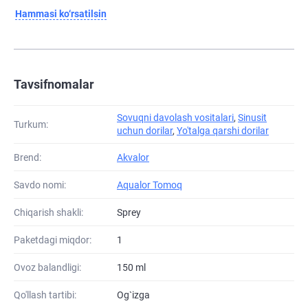
Hammasi ko‘rsatilsin
Tavsifnomalar
Sovuqni davolash vositalari
,
Sinusit
Turkum:
uchun dorilar
,
Yo'talga qarshi dorilar
Brend:
Akvalor
Savdo nomi:
Aqualor Tomoq
Chiqarish shakli:
Sprey
Paketdagi miqdor:
1
Ovoz balandligi:
150 ml
Qo'llash tartibi:
Og`izga