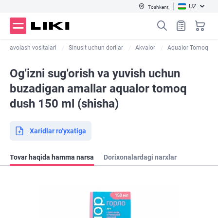
UZ
Toshkent
i davolash vositalari
Sinusit uchun dorilar
Akvalor
Aqualor Tomoq
Og'izni sug'orish va yuvish uchun
buzadigan amallar aqualor tomoq
dush 150 ml (shisha)
Xaridlar ro‘yxatiga
Tovar haqida hamma narsa
Dorixonalardagi narxlar