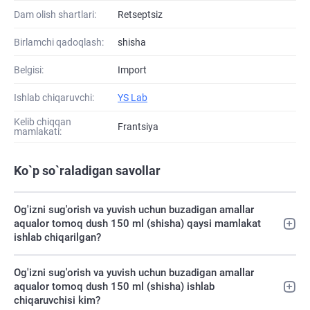
Dam olish shartlari:
Retseptsiz
Birlamchi qadoqlash:
shisha
Belgisi:
Import
Ishlab chiqaruvchi:
YS Lab
Kelib chiqqan
Frantsiya
mamlakati:
Ko`p so`raladigan savollar
Og'izni sug'orish va yuvish uchun buzadigan amallar
aqualor tomoq dush 150 ml (shisha) qaysi mamlakat
ishlab chiqarilgan?
Og'izni sug'orish va yuvish uchun buzadigan amallar
aqualor tomoq dush 150 ml (shisha) ishlab
chiqaruvchisi kim?