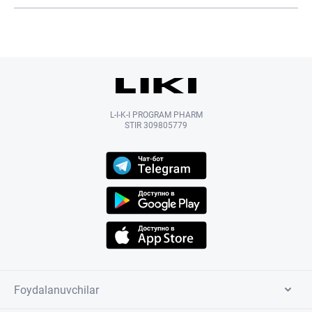
L-I-K-I PROGRAM PHARM
STIR 309805779
Foydalanuvchilar