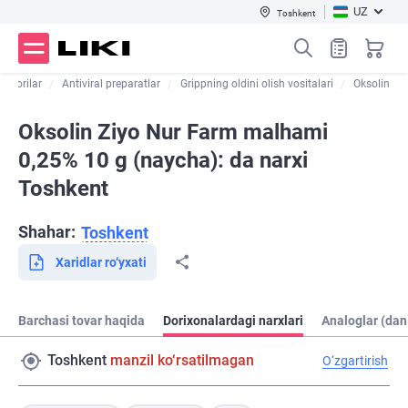
UZ
Toshkent
i dorilar
Antiviral preparatlar
Grippning oldini olish vositalari
Oksolin
Oksolin Ziyo Nur Farm malhami
0,25% 10 g (naycha): da narxi
Toshkent
Shahar:
Toshkent
Xaridlar ro‘yxati
Barchasi tovar haqida
Dorixonalardagi narxlari
Analoglar (dan
Toshkent
manzil ko‘rsatilmagan
O‘zgartirish