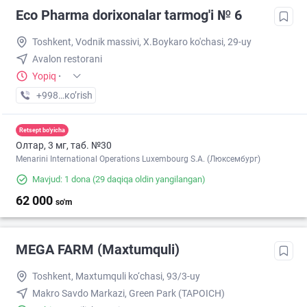
Eco Pharma dorixonalar tarmog'i № 6
Toshkent, Vodnik massivi, X.Boykaro ko'chasi, 29-uy
Avalon restorani
Yopiq
·
+998 (55) XXX-XX-XX
кo’rish
Retsept bo'yicha
Олтар, 3 мг, таб. №30
Menarini International Operations Luxembourg S.A. (Люксембург)
Mavjud: 1 dona
(29 daqiqa oldin yangilangan)
62 000
so'm
MEGA FARM (Maxtumquli)
Toshkent, Maxtumquli ko‘chasi, 93/3-uy
Makro Savdo Markazi, Green Park (TAPOICH)