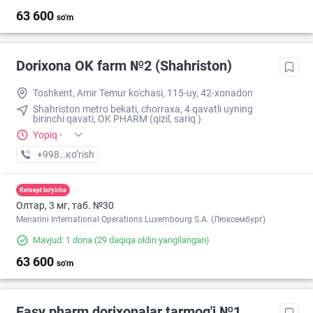
63 600
so'm
Dorixona ОK farm №2 (Shahriston)
Toshkent, Amir Temur ko'chasi, 115-uy, 42-xonadon
Shahriston metro bekati, chorraxa, 4 qavatli uyning
birinchi qavati, OK PHARM (qizil, sariq )
Yopiq
·
+998 (90) XXX-XX-XX
кo’rish
Retsept bo'yicha
Олтар, 3 мг, таб. №30
Menarini International Operations Luxembourg S.A. (Люксембург)
Mavjud: 1 dona
(29 daqiqa oldin yangilangan)
63 600
so'm
Easy pharm dorixonalar tarmog'i №1