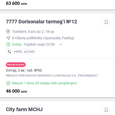
63 600
so'm
7777 Dorixonalar tarmog‘i №12
Toshkent, Kara Su 2, 18-uy
8-Oilaviy poliklinika ro'parasida, Feedup
Ochiq
·
Yopilish vaqti 23:59
+998 (77) XXX-XX-XX
кo’rish
Retsept bo'yicha
Олтар, 3 мг, таб. №30
Menarini International Operations Luxembourg S.A. (Люксембург)
Mavjud: 1 dona
(29 daqiqa oldin yangilangan)
46 000
so'm
City farm MCHJ