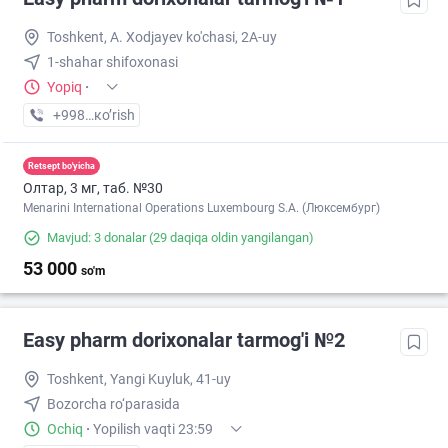
Toshkent, A. Xodjayev ko'chasi, 2A-uy
1-shahar shifoxonasi
Yopiq
·
+998 (94) XXX-XX-XX
кo’rish
Retsept bo'yicha
Олтар, 3 мг, таб. №30
Menarini International Operations Luxembourg S.A. (Люксембург)
Mavjud: 3 donalar
(29 daqiqa oldin yangilangan)
53 000
so'm
Easy pharm dorixonalar tarmog'i №2
Toshkent, Yangi Kuyluk, 41-uy
Bozorcha ro‘parasida
Ochiq
·
Yopilish vaqti 23:59