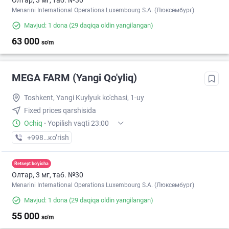
Олтар, 3 мг, таб. №30
Menarini International Operations Luxembourg S.A. (Люксембург)
Mavjud: 1 dona
(29 daqiqa oldin yangilangan)
63 000
so'm
MEGA FARM (Yangi Qo'yliq)
Toshkent, Yangi Kuylyuk ko'chasi, 1-uy
Fixed prices qarshisida
Ochiq
·
Yopilish vaqti 23:00
+998 (71) XXX-XX-XX
кo’rish
Retsept bo'yicha
Олтар, 3 мг, таб. №30
Menarini International Operations Luxembourg S.A. (Люксембург)
Mavjud: 1 dona
(29 daqiqa oldin yangilangan)
55 000
so'm