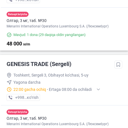
Retsept bo'yicha
Олтар, 3 мг, таб. №30
Menarini International Operations Luxembourg S.A. (Люксембург)
Mavjud: 1 dona
(29 daqiqa oldin yangilangan)
48 000
so'm
GENESIS TRADE (Sergeli)
Toshkent, Sergeli 3, Obihayot ko'chasi, 5-uy
Yagona darcha
22:00 gacha ochiq
·
Ertaga 08:00 da ochiladi
+998 (95) XXX-XX-XX
кo’rish
Retsept bo'yicha
Олтар, 3 мг, таб. №30
Menarini International Operations Luxembourg S.A. (Люксембург)