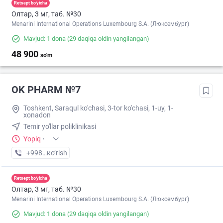
Retsept bo'yicha
Олтар, 3 мг, таб. №30
Menarini International Operations Luxembourg S.A. (Люксембург)
Mavjud: 1 dona
(29 daqiqa oldin yangilangan)
48 900
so'm
OK PHARM №7
Toshkent, Saraqul ko'chasi, 3-tor ko'chasi, 1-uy, 1-
xonadon
Temir yo'llar poliklinikasi
Yopiq
·
+998 (90) XXX-XX-XX
кo’rish
Retsept bo'yicha
Олтар, 3 мг, таб. №30
Menarini International Operations Luxembourg S.A. (Люксембург)
Mavjud: 1 dona
(29 daqiqa oldin yangilangan)