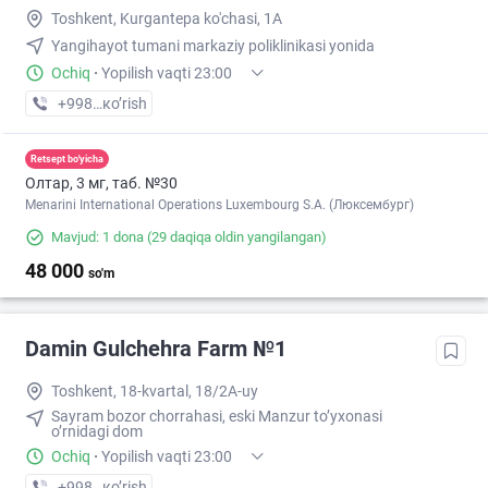
Toshkent, Kurgantepa ko'chasi, 1A
Yangihayot tumani markaziy poliklinikasi yonida
Ochiq
·
Yopilish vaqti 23:00
+998 (99) XXX-XX-XX
кo’rish
Retsept bo'yicha
Олтар, 3 мг, таб. №30
Menarini International Operations Luxembourg S.A. (Люксембург)
Mavjud: 1 dona
(29 daqiqa oldin yangilangan)
48 000
so'm
Damin Gulchehra Farm №1
Toshkent, 18-kvartal, 18/2A-uy
Sayram bozor chorrahasi, eski Manzur to’yxonasi
o’rnidagi dom
Ochiq
·
Yopilish vaqti 23:00
+998 (97) XXX-XX-XX
кo’rish