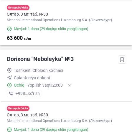
Retsept bo'yicha
Олтар, 3 мг, таб. №30
Menarini International Operations Luxembourg S.A. (Люксембург)
Mavjud: 1 dona
(29 daqiqa oldin yangilangan)
63 600
so'm
Dorixona "Neboleyka" №3
Toshkent, Cholpon ko'chasi
Galantereya do'koni
Ochiq
·
Yopilish vaqti 23:00
+998 (71) XXX-XX-XX
кo’rish
Retsept bo'yicha
Олтар, 3 мг, таб. №30
Menarini International Operations Luxembourg S.A. (Люксембург)
Mavjud: 1 dona
(29 daqiqa oldin yangilangan)