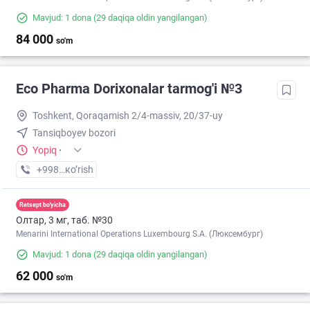
Mavjud: 1 dona
(29 daqiqa oldin yangilangan)
84 000
so'm
Eco Pharma Dorixonalar tarmog'i №3
Toshkent, Qoraqamish 2/4-massiv, 20/37-uy
Tansiqboyev bozori
Yopiq
·
+998 (99) XXX-XX-XX
кo’rish
Retsept bo'yicha
Олтар, 3 мг, таб. №30
Menarini International Operations Luxembourg S.A. (Люксембург)
Mavjud: 1 dona
(29 daqiqa oldin yangilangan)
62 000
so'm