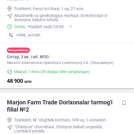
Toshkent, Feruz ko‘chasi, 1-uy, 27-xon.
Akusherlik va ginekologiya markazi, Svetofordan 4-
dorixona, bekatni ichida
Ochiq
·
Yopilish vaqti 23:00
+998 (77) XXX-XX-XX
кo’rish
Retsept bo'yicha
Олтар, 3 мг, таб. №30
Menarini International Operations Luxembourg S.A. (Люксембург)
Mavjud: 1 dona
(29 daqiqa oldin yangilangan)
48 900
so'm
Marjon Farm Trade Dorixonalar tarmog'i
filial №2
Toshkent, M. Ulug'bek ko'chasi, 109-uy, 1-xonadon
“Chimyon” chorrahasi, Chimyon bekati orqasida,
Lombard yonida