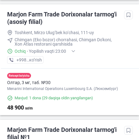
Marjon Farm Trade Dorixonalar tarmog'i
(asosiy filial)
Toshkent, Mirzo Ulug‘bek ko‘chasi, 111-uy
Chimgan (Eko bozor) chorrahasi, Chimgan Do'koni,
Xon Atlas restorani qarshisida
Ochiq
·
Yopilish vaqti 23:00
+998 (99) XXX-XX-XX
кo’rish
Retsept bo'yicha
Олтар, 3 мг, таб. №30
Menarini International Operations Luxembourg S.A. (Люксембург)
Mavjud: 1 dona
(29 daqiqa oldin yangilangan)
48 900
so'm
Marjon Farm Trade Dorixonalar tarmog'i
filial №1