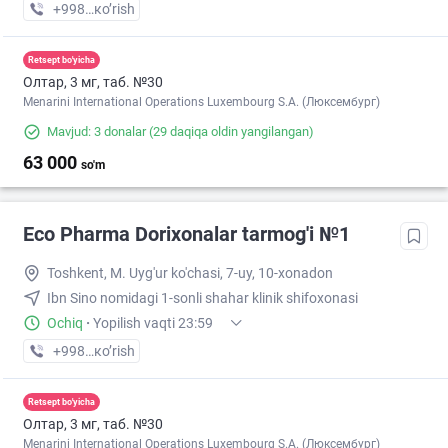
+998 (97) XXX-XX-XX
кo’rish
Retsept bo'yicha
Олтар, 3 мг, таб. №30
Menarini International Operations Luxembourg S.A. (Люксембург)
Mavjud: 3 donalar
(29 daqiqa oldin yangilangan)
63 000
so'm
Eco Pharma Dorixonalar tarmog'i №1
Toshkent, M. Uyg'ur ko'chasi, 7-uy, 10-xonadon
Ibn Sino nomidagi 1-sonli shahar klinik shifoxonasi
Ochiq
·
Yopilish vaqti 23:59
+998 (71) XXX-XX-XX
кo’rish
Retsept bo'yicha
Олтар, 3 мг, таб. №30
Menarini International Operations Luxembourg S.A. (Люксембург)