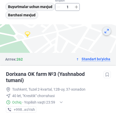
Miqdori
Buyurtmalar uchun mavjud
Barchasi mavjud
Standart bo‘yicha
Аптек:
262
Dorixana OK farm №3 (Yashnabod
tumani)
Toshkent, Tuzel 2-kvartal, 12B-uy, 37-xonadon
40 let, "Kresitik" chorrahasi
Ochiq
·
Yopilish vaqti 23:59
+998 (90) XXX-XX-XX
кo’rish