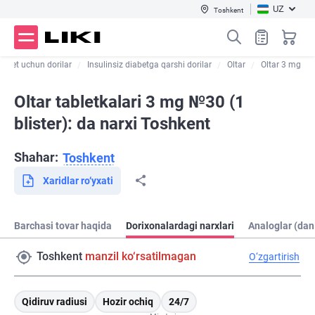
UZ
Toshkent
iabet uchun dorilar
Insulinsiz diabetga qarshi dorilar
Oltar
Oltar 3 mg
Oltar tabletkalari 3 mg №30 (1
blister): da narxi Toshkent
Shahar:
Toshkent
Xaridlar ro‘yxati
Barchasi tovar haqida
Dorixonalardagi narxlari
Analoglar (dan
Toshkent
manzil ko‘rsatilmagan
O‘zgartirish
Qidiruv radiusi
Hozir ochiq
24/7