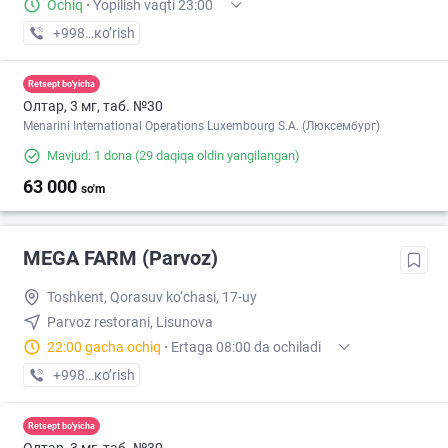
Ochiq
·
Yopilish vaqti 23:00
+998 (55) XXX-XX-XX
кo’rish
Retsept bo'yicha
Олтар, 3 мг, таб. №30
Menarini International Operations Luxembourg S.A. (Люксембург)
Mavjud: 1 dona
(29 daqiqa oldin yangilangan)
63 000
so'm
MEGA FARM (Parvoz)
Toshkent, Qorasuv ko‘chasi, 17-uy
Parvoz restorani, Lisunova
22:00 gacha ochiq
·
Ertaga 08:00 da ochiladi
+998 (71) XXX-XX-XX
кo’rish
Retsept bo'yicha