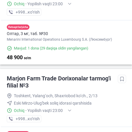
Ochiq
·
Yopilish vaqti 23:00
+998 (71) XXX-XX-XX
кo’rish
Retsept bo'yicha
Олтар, 3 мг, таб. №30
Menarini International Operations Luxembourg S.A. (Люксембург)
Mavjud: 1 dona
(29 daqiqa oldin yangilangan)
48 900
so'm
Marjon Farm Trade Dorixonalar tarmog'i
filial №3
Toshkent, Yalang‘och, Shaxriobod ko‘ch., 2/13
Eski Mirzo-Ulug'bek soliq idorasi qarshisida
Ochiq
·
Yopilish vaqti 23:00
+998 (99) XXX-XX-XX
кo’rish