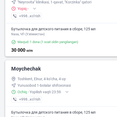
"Neyrovita" klinikasi, 1-qavat, "Korzinka" qatori
Yopiq
·
+998 (55) XXX-XX-XX
кo’rish
Бутылочка для детского питания в сборе, 125 мл
Nasa, ЧП (Узбекистан)
Mavjud: 1 dona
(1 soat oldin yangilangan)
30 000
so'm
Moychechak
Toshkent, Elnur, 4-ko‘cha, 4-uy
Yunusobod 1-bolalar shifoxonasi
Ochiq
·
Yopilish vaqti 23:59
+998 (71) XXX-XX-XX
кo’rish
Бутылочка для детского питания в сборе, 125 мл