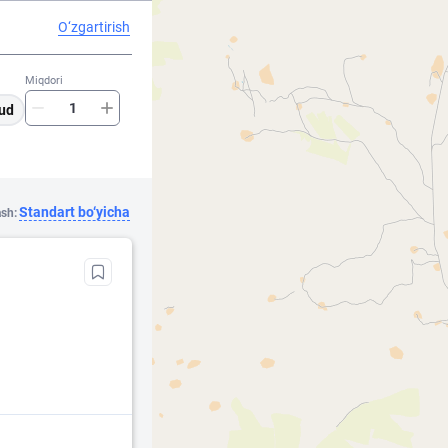
O‘zgartirish
Miqdori
ud
Standart bo‘yicha
ash: