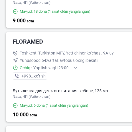
Nasa, ЧП (Узбекистан)
Mavjud: 18 dona
(1 soat oldin yangilangan)
9 000
so'm
FLORAMED
Toshkent, Turkiston MFY, Yettichinor ko‘chasi, 9A-uy
Yunusobod 6-kvartal, avtobus oxirgi bekati
Ochiq
·
Yopilish vaqti 23:00
+998 (77) XXX-XX-XX
кo’rish
Бутылочка для детского питания в сборе, 125 мл
Nasa, ЧП (Узбекистан)
Mavjud: 6 dona
(1 soat oldin yangilangan)
10 000
so'm