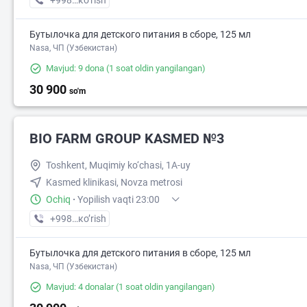
+998 (95) XXX-XX-XX
кo’rish
Бутылочка для детского питания в сборе, 125 мл
Nasa, ЧП (Узбекистан)
Mavjud: 9 dona
(1 soat oldin yangilangan)
30 900
so'm
BIO FARM GROUP KASMED №3
Toshkent, Muqimiy ko‘chasi, 1A-uy
Kasmed klinikasi, Novza metrosi
Ochiq
·
Yopilish vaqti 23:00
+998 (93) XXX-XX-XX
кo’rish
Бутылочка для детского питания в сборе, 125 мл
Nasa, ЧП (Узбекистан)
Mavjud: 4 donalar
(1 soat oldin yangilangan)