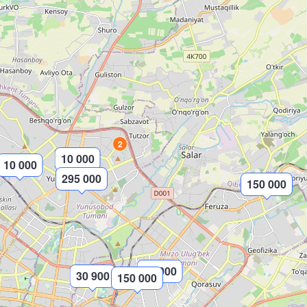
2
10 000
10 000
295 000
150 000
25 000
30 900
150 000