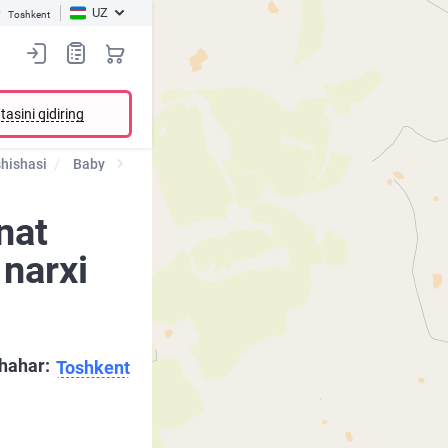
UZ
Toshkent
tasini qidiring
shishasi
Baby
nat
 narxi
hahar:
Toshkent