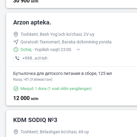
30 900
so'm
Arzon apteka.
Toshkent, Besh Yog‘och ko‘chasi, 2V-uy
Qoratosh Texnomart, Baraka do'konining yonida
Ochiq
·
Yopilish vaqti 23:00
+998 (93) XXX-XX-XX
кo’rish
Бутылочка для детского питания в сборе, 125 мл
Nasa, ЧП (Узбекистан)
Mavjud: 1 dona
(1 soat oldin yangilangan)
12 000
so'm
KDM SODIQ №3
Toshkent, Birlashgan ko‘chasi, 49-uy