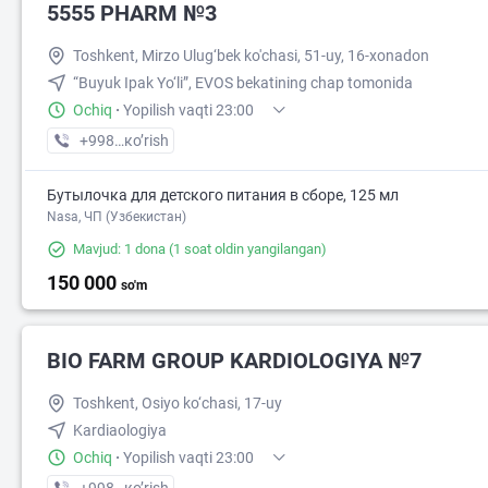
5555 PHARM №3
Toshkent, Mirzo Ulug‘bek ko'chasi, 51-uy, 16-xonadon
“Buyuk Ipak Yo‘li”, EVOS bekatining chap tomonida
Ochiq
·
Yopilish vaqti 23:00
+998 (55) XXX-XX-XX
кo’rish
Бутылочка для детского питания в сборе, 125 мл
Nasa, ЧП (Узбекистан)
Mavjud: 1 dona
(1 soat oldin yangilangan)
150 000
so'm
BIO FARM GROUP KARDIOLOGIYA №7
Toshkent, Osiyo ko‘chasi, 17-uy
Kardiaologiya
Ochiq
·
Yopilish vaqti 23:00