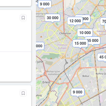
55 000
9 000
30 000
30 900
12 000
70
10 000
65 000
15 000
62 000
45 
9 000