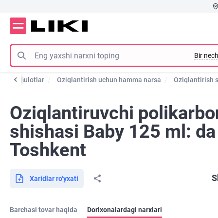
Bir nech
un mahsulotlar
Oziqlantirish uchun hamma narsa
Oziqlantirish 
Oziqlantiruvchi polikarbo
shishasi Baby 125 ml: da
Toshkent
S
Xaridlar ro‘yxati
Barchasi tovar haqida
Dorixonalardagi narxlari