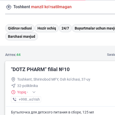
Toshkent
manzil ko‘rsatilmagan
Qidiruv radiusi
Hozir ochiq
24/7
Buyurtmalar uchun mavj
Barchasi mavjud
Аптек:
44
Saral
"DOTZ PHARM" filial №10
Toshkent, Shirinobod MFY, Osh ko‘chasi, 37-uy
32-poliklinika
Yopiq
·
+998 (77) XXX-XX-XX
кo’rish
Бутылочка для детского питания в сборе, 125 мл