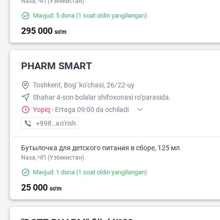
Nasa, ЧП (Узбекистан)
Mavjud: 5 dona
(1 soat oldin yangilangan)
295 000
so'm
30 000
PHARM SMART
Toshkent, Bog‘ ko‘chasi, 26/22-uy
Shahar 4-son bolalar shifoxonasi ro‘parasida.
Yopiq
·
Ertaga 09:00 da ochiladi
+998 (55) XXX-XX-XX
кo’rish
Бутылочка для детского питания в сборе, 125 мл
Nasa, ЧП (Узбекистан)
Mavjud: 1 dona
(1 soat oldin yangilangan)
25 000
so'm