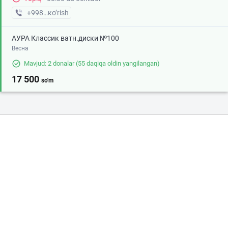
+998 (90) XXX-XX-XX
кo’rish
АУРА Классик ватн.диски №100
Весна
Mavjud: 2 donalar
(55 daqiqa oldin yangilangan)
17 500
so'm