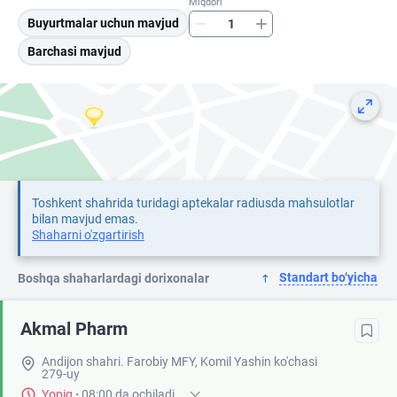
Miqdori
Buyurtmalar uchun mavjud
Barchasi mavjud
Toshkent shahrida turidagi aptekalar radiusda mahsulotlar
bilan mavjud emas.
Shaharni o'zgartirish
Standart bo‘yicha
Boshqa shaharlardagi dorixonalar
Akmal Pharm
Andijon shahri. Farobiy MFY, Komil Yashin ko'chasi
279-uy
Yopiq
·
08:00 da ochiladi