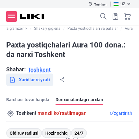
UZ
Toshkent
lik va g'amxo'rlik
Shaxsiy gigiena
Paxta yostiqchalari va pafalar
Aura
Paxta yostiqchalari Aura 100 dona.:
da narxi Toshkent
Shahar:
Toshkent
Xaridlar ro‘yxati
Barchasi tovar haqida
Dorixonalardagi narxlari
Toshkent
manzil ko‘rsatilmagan
O‘zgartirish
Qidiruv radiusi
Hozir ochiq
24/7