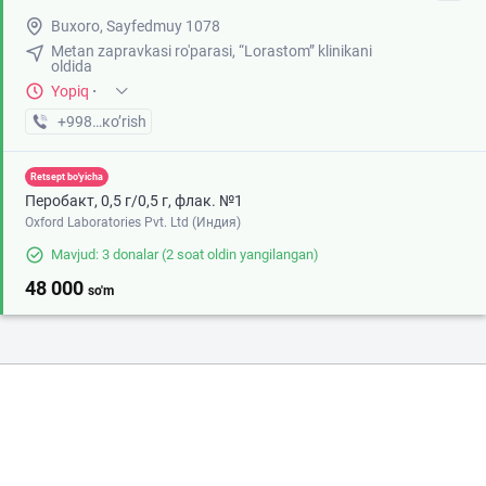
Buxoro, Sayfedmuy 1078
Metan zapravkasi ro'parasi, “Lorastom” klinikani
oldida
Yopiq
·
+998 (99) XXX-XX-XX
кo’rish
Retsept bo'yicha
Перобакт, 0,5 г/0,5 г, флак. №1
Oxford Laboratories Pvt. Ltd (Индия)
Mavjud: 3 donalar
(2 soat oldin yangilangan)
48 000
so'm