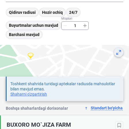
Qidiruv radiusi
Hozir ochiq
24/7
Miqdori
Buyurtmalar uchun mavjud
Barchasi mavjud
Toshkent shahrida turidagi aptekalar radiusda mahsulotlar
bilan mavjud emas.
Shaharni o'zgartirish
Standart bo‘yicha
Boshqa shaharlardagi dorixonalar
BUXORO MO`JIZA FARM