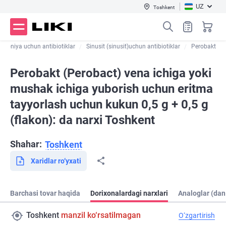
UZ
Toshkent
moniya uchun antibiotiklar
Sinusit (sinusit)uchun antibiotiklar
Perobakt
Perobakt (Perobact) vena ichiga yoki
mushak ichiga yuborish uchun eritma
tayyorlash uchun kukun 0,5 g + 0,5 g
(flakon): da narxi Toshkent
Shahar:
Toshkent
Xaridlar ro‘yxati
Barchasi tovar haqida
Dorixonalardagi narxlari
Analoglar (dan
Toshkent
manzil ko‘rsatilmagan
O‘zgartirish