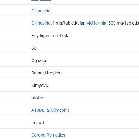
Glimepirid
Glimepirid
: 1 mg/tabletkalar,
Metformin
: 500 mg/tabletk
Eriydigan tabletkalar
30
Og`izga
Retsept bo'yicha
Kimyoviy
blister
A10BB12 Glimepirid
Import
Corona Remedies