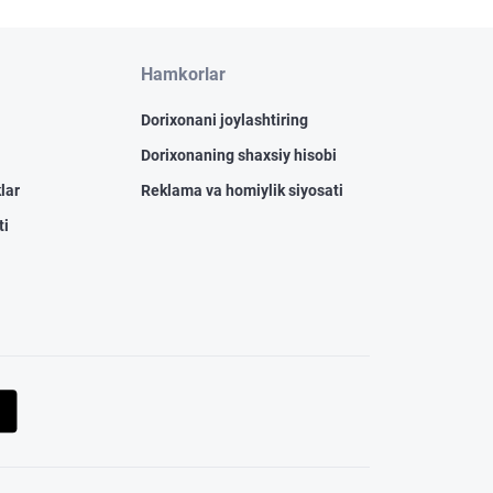
Hamkorlar
Dorixonani joylashtiring
Dorixonaning shaxsiy hisobi
lar
Reklama va homiylik siyosati
ti