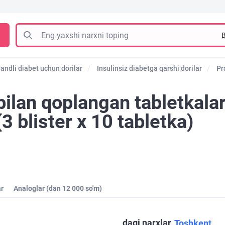
B
andli diabet uchun dorilar
Insulinsiz diabetga qarshi dorilar
Pr
ilan qoplangan tabletkala
 blister х 10 tabletka)
ar
Analoglar (dan 12 000 so'm)
dagi narxlar
Toshkent