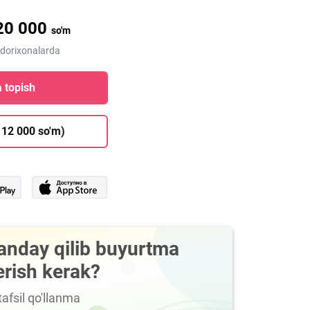
20 000
so'm
 dorixonalarda
 topish
 12 000 so'm)
anday qilib buyurtma
erish kerak?
afsil qo'llanma