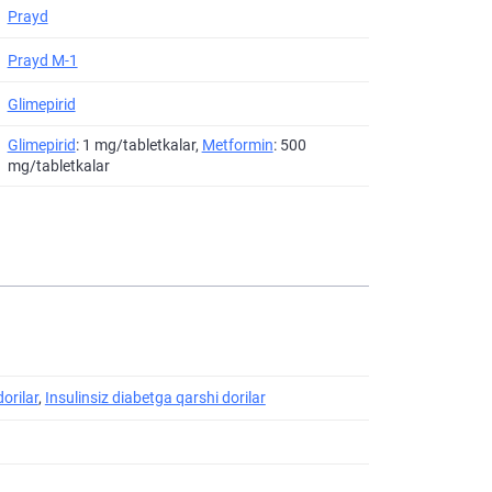
Prayd
Prayd M-1
Glimepirid
Glimepirid
: 1 mg/tabletkalar,
Metformin
: 500
mg/tabletkalar
orilar
,
Insulinsiz diabetga qarshi dorilar