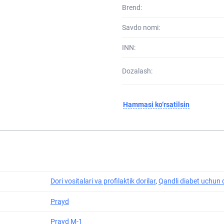
Brend:
Savdo nomi:
INN:
Dozalash:
Hammasi ko‘rsatilsin
Dori vositalari va profilaktik dorilar
,
Qandli diabet uchun d
Prayd
Prayd M-1