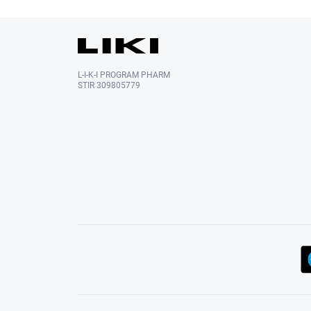
L-I-K-I PROGRAM PHARM
STIR 309805779