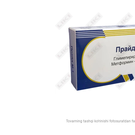
Tovarning tashqi ko‘rinishi fotosuratdan f