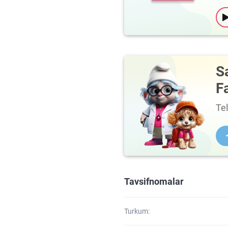
S
F
Te
Tavsifnomalar
Turkum: