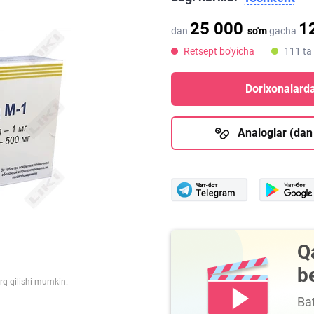
25 000
1
dan
so'm
gacha
Retsept bo'yicha
111 ta
Dorixonalarda
Analoglar (dan
Q
b
arq qilishi mumkin.
Bat