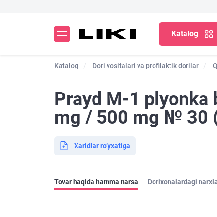
Katalog
Katalog
Dori vositalari va profilaktik dorilar
Q
Prayd M-1 plyonka b
mg / 500 mg № 30 (3
Xaridlar ro‘yxatiga
Tovar haqida hamma narsa
Dorixonalardagi narxl