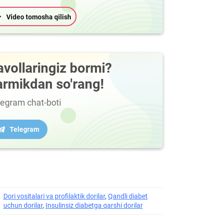
Video tomosha qilish
avollaringiz bormi?
armikdan so'rang!
legram chat-boti
Telegram
Dori vositalari va profilaktik dorilar
,
Qandli diabet
uchun dorilar
,
Insulinsiz diabetga qarshi dorilar