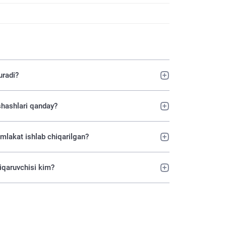
uradi?
shashlari qanday?
mlakat ishlab chiqarilgan?
iqaruvchisi kim?