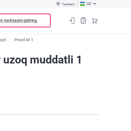
UZ
Toshkent
ir nechtasini qidiring
ayd
Prayd M-1
r uzoq muddatli 1