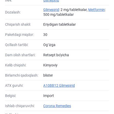
INN:
Glimepirid
Glimepirid
: 2 mg/tabletkalar,
Metformin
:
Dozalash:
500 mg/tabletkalar
Chiqarish shakli:
Eriydigan tabletkalar
Paketdagi miqdor:
30
Qo'llash tartibi:
Og`izga
Dam olish shartlari:
Retsept bo'yicha
Kelib chiqishi:
Kimyoviy
Birlamchi qadoqlash:
blister
ATХ guruhi:
A10BB12 Glimepirid
Belgisi:
Import
Ishlab chiqaruvchi:
Corona Remedies