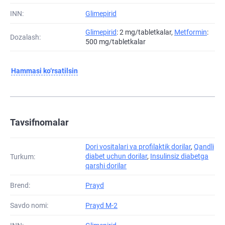
INN:
Glimepirid
Glimepirid
: 2 mg/tabletkalar,
Metformin
:
Dozalash:
500 mg/tabletkalar
Hammasi ko‘rsatilsin
Tavsifnomalar
Dori vositalari va profilaktik dorilar
,
Qandli
diabet uchun dorilar
,
Insulinsiz diabetga
Turkum:
qarshi dorilar
Brend:
Prayd
Savdo nomi:
Prayd M-2