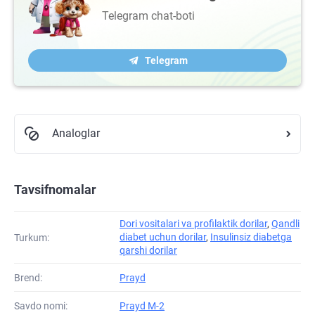
Telegram chat-boti
Telegram
Analoglar
Tavsifnomalar
Dori vositalari va profilaktik dorilar
,
Qandli
diabet uchun dorilar
,
Insulinsiz diabetga
Turkum:
qarshi dorilar
Brend:
Prayd
Savdo nomi:
Prayd M-2