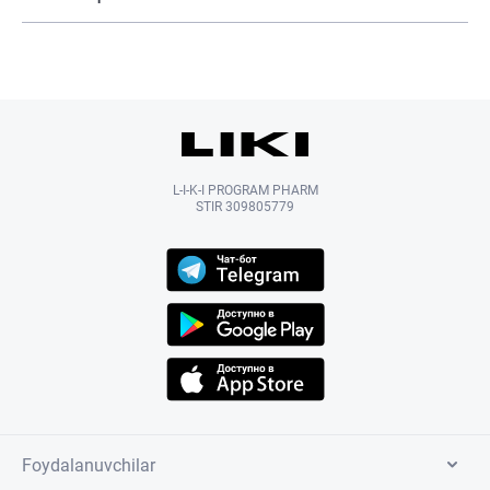
L-I-K-I PROGRAM PHARM
STIR 309805779
Foydalanuvchilar