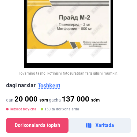
Tovarning tashqi ko‘rinishi fotosuratdan farq qilishi mumkin.
dagi narxlar
Toshkent
20 000
137 000
dan
so'm
gacha
so'm
Retsept bo'yicha
153 ta dorixonalarda
Dorixonalarda topish
Xaritada