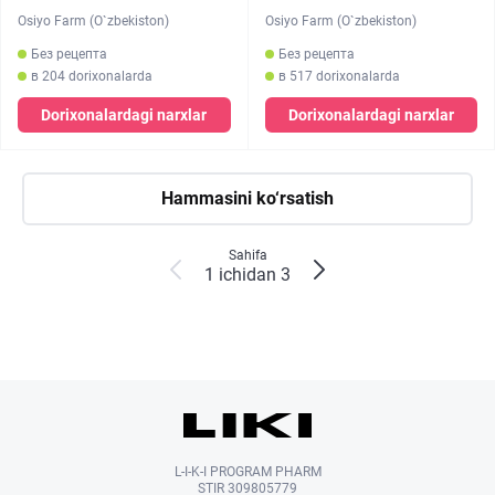
Osiyo Farm (O`zbekiston)
Osiyo Farm (O`zbekiston)
Без рецепта
Без рецепта
в 204 dorixonalarda
в 517 dorixonalarda
Dorixonalardagi narxlar
Dorixonalardagi narxlar
Hammasini ko‘rsatish
Sahifa
1 ichidan 3
L-I-K-I PROGRAM PHARM
STIR 309805779