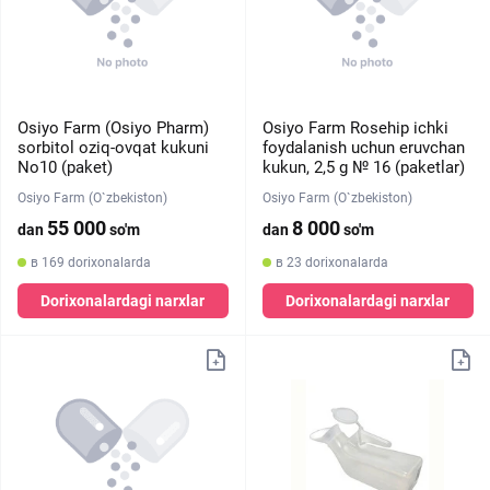
Osiyo Farm (Osiyo Pharm)
Osiyo Farm Rosehip ichki
sorbitol oziq-ovqat kukuni
foydalanish uchun eruvchan
No10 (paket)
kukun, 2,5 g № 16 (paketlar)
Osiyo Farm (O`zbekiston)
Osiyo Farm (O`zbekiston)
55 000
8 000
dan
so'm
dan
so'm
в 169 dorixonalarda
в 23 dorixonalarda
Dorixonalardagi narxlar
Dorixonalardagi narxlar