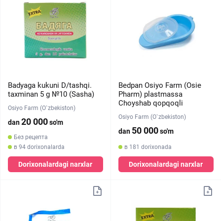
Badyaga kukuni D/tashqi.
Bedpan Osiyo Farm (Osie
taxminan 5 g №10 (Sasha)
Pharm) plastmassa
Choyshab qopqoqli
Osiyo Farm (O`zbekiston)
Osiyo Farm (O`zbekiston)
20 000
dan
so'm
50 000
dan
so'm
Без рецепта
в 94 dorixonalarda
в 181 dorixonada
Dorixonalardagi narxlar
Dorixonalardagi narxlar