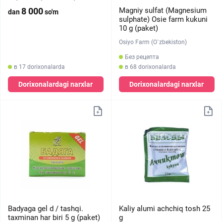
8 000
Magniy sulfat (Magnesium
dan
so'm
sulphate) Osie farm kukuni
10 g (paket)
Osiyo Farm (O`zbekiston)
Без рецепта
в 17 dorixonalarda
в 68 dorixonalarda
Dorixonalardagi narxlar
Dorixonalardagi narxlar
Badyaga gel d / tashqi.
Kaliy alumi achchiq tosh 25
taxminan har biri 5 g (paket)
g