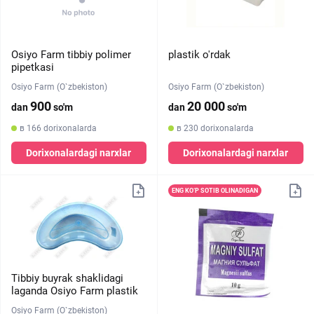
Osiyo Farm tibbiy polimer
plastik o'rdak
pipetkasi
Osiyo Farm (O`zbekiston)
Osiyo Farm (O`zbekiston)
900
20 000
dan
so'm
dan
so'm
в 166 dorixonalarda
в 230 dorixonalarda
Dorixonalardagi narxlar
Dorixonalardagi narxlar
ENG KO‘P SOTIB OLINADIGAN
Tibbiy buyrak shaklidagi
laganda Osiyo Farm plastik
Osiyo Farm (O`zbekiston)