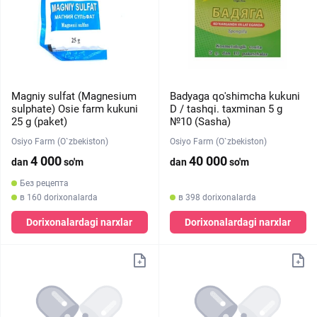
Magniy sulfat (Magnesium
Badyaga qo'shimcha kukuni
sulphate) Osie farm kukuni
D / tashqi. taxminan 5 g
25 g (paket)
№10 (Sasha)
Osiyo Farm (O`zbekiston)
Osiyo Farm (O`zbekiston)
4 000
40 000
dan
so'm
dan
so'm
Без рецепта
в 160 dorixonalarda
в 398 dorixonalarda
Dorixonalardagi narxlar
Dorixonalardagi narxlar