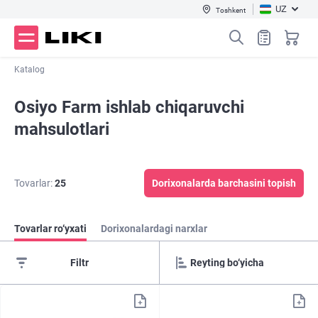
UZ
Toshkent
Katalog
Osiyo Farm ishlab chiqaruvchi
mahsulotlari
Tovarlar:
25
Dorixonalarda barchasini topish
Tovarlar ro‘yxati
Dorixonalardagi narxlar
Filtr