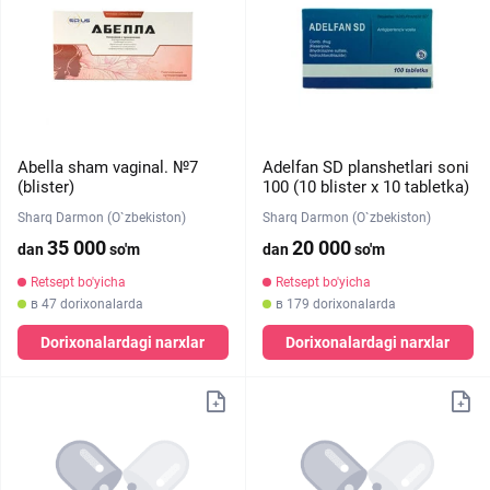
Abella sham vaginal. №7
Adelfan SD planshetlari soni
(blister)
100 (10 blister х 10 tabletka)
Sharq Darmon (O`zbekiston)
Sharq Darmon (O`zbekiston)
35 000
20 000
dan
so'm
dan
so'm
Retsept bo'yicha
Retsept bo'yicha
в 47 dorixonalarda
в 179 dorixonalarda
Dorixonalardagi narxlar
Dorixonalardagi narxlar