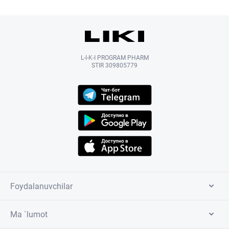
L-I-K-I PROGRAM PHARM
STIR 309805779
Foydalanuvchilar
Ma `lumot