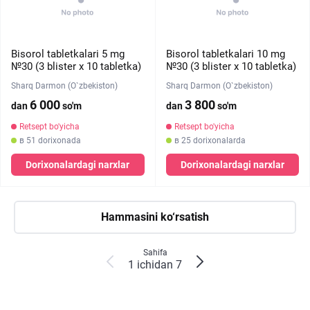
Bisorol tabletkalari 5 mg
Bisorol tabletkalari 10 mg
№30 (3 blister х 10 tabletka)
№30 (3 blister х 10 tabletka)
Sharq Darmon (O`zbekiston)
Sharq Darmon (O`zbekiston)
6 000
3 800
dan
so'm
dan
so'm
Retsept bo'yicha
Retsept bo'yicha
в 51 dorixonada
в 25 dorixonalarda
Dorixonalardagi narxlar
Dorixonalardagi narxlar
Hammasini ko‘rsatish
Sahifa
1 ichidan 7