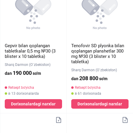
Gepvir bilan qoplangan
Tenofovir SD plyonka bilan
tabletkalar 0,5 mg №30 (3
qoplangan planshetlar 300
blister х 10 tabletka)
mg №30 (3 blister х 10
tabletka)
Sharq Darmon (O`zbekiston)
Sharq Darmon (O`zbekiston)
190 000
dan
so'm
208 800
dan
so'm
Retsept bo'yicha
Retsept bo'yicha
в 13 dorixonalarda
в 61 dorixonada
Dorixonalardagi narxlar
Dorixonalardagi narxlar