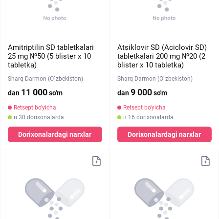
Amitriptilin SD tabletkalari
Atsiklovir SD (Aciclovir SD)
25 mg №50 (5 blister х 10
tabletkalari 200 mg №20 (2
tabletka)
blister х 10 tabletka)
Sharq Darmon (O`zbekiston)
Sharq Darmon (O`zbekiston)
11 000
9 000
dan
so'm
dan
so'm
Retsept bo'yicha
Retsept bo'yicha
в 30 dorixonalarda
в 16 dorixonalarda
Dorixonalardagi narxlar
Dorixonalardagi narxlar