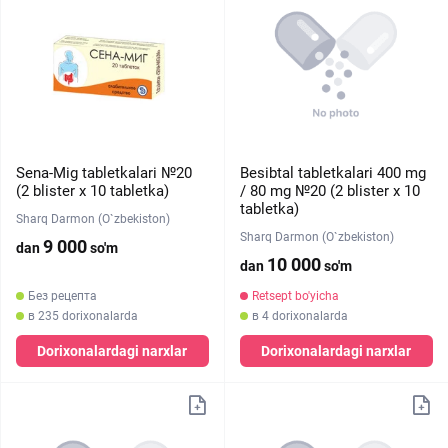
Sena-Mig tabletkalari №20
Besibtal tabletkalari 400 mg
(2 blister х 10 tabletka)
/ 80 mg №20 (2 blister х 10
tabletka)
Sharq Darmon (O`zbekiston)
Sharq Darmon (O`zbekiston)
9 000
dan
so'm
10 000
dan
so'm
Без рецепта
Retsept bo'yicha
в 235 dorixonalarda
в 4 dorixonalarda
Dorixonalardagi narxlar
Dorixonalardagi narxlar