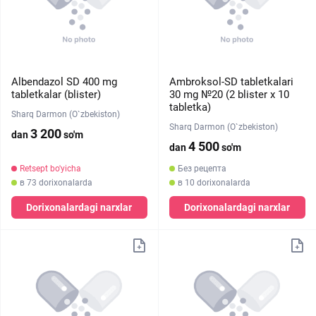
Albendazol SD 400 mg
Ambroksol-SD tabletkalari
tabletkalar (blister)
30 mg №20 (2 blister х 10
tabletka)
Sharq Darmon (O`zbekiston)
Sharq Darmon (O`zbekiston)
3 200
dan
so'm
4 500
dan
so'm
Retsept bo'yicha
Без рецепта
в 73 dorixonalarda
в 10 dorixonalarda
Dorixonalardagi narxlar
Dorixonalardagi narxlar