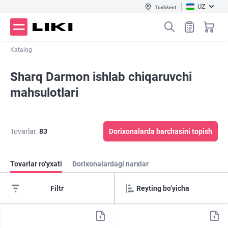
UZ
Toshkent
Katalog
Sharq Darmon ishlab chiqaruvchi
mahsulotlari
Tovarlar:
83
Dorixonalarda barchasini topish
Tovarlar ro‘yxati
Dorixonalardagi narxlar
Filtr