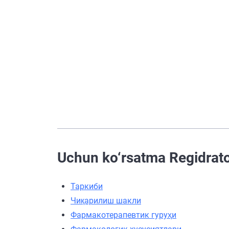
Uchun ko‘rsatma Regidrato
Таркиби
Чиқарилиш шакли
Фармакотерапевтик гуруҳи