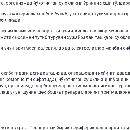
та, организмда йўқотилган суюқликни ўрнини яхши тўлдир
зуқа материали манбаи бўлиб, у ёнганида тўқималарда ор
б чиқади.
тақсимланишини назорат қилувчи, кислота-ишқор мувозана
мотик босимни тутиб турувчи ҳужайрадан ташқари суюқл
ия учун эритмаси калориялар ва электролитлар манбаи си
и оқибатидаги дегидратацияда, операциядан кейинги даврд
г комопненти сифатида), йўқотилган суюқликнинг ўрнини 
чун, организмда карбонсувларни етишмовчилигининг ўрнин
лаш учун, шунингдек бошқа препаратларнинг эритмаларин
иситиш керак. Препаратни йирик периферик веналарни та