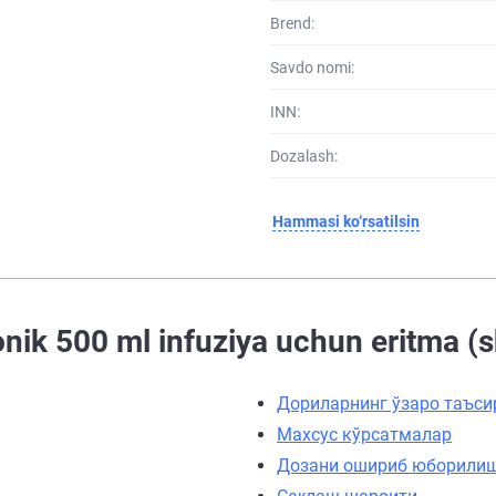
Brend:
Savdo nomi:
INN:
Dozalash:
Hammasi ko‘rsatilsin
nik 500 ml infuziya uchun eritma (s
Дориларнинг ўзаро таъси
Махсус кўрсатмалар
Дозани ошириб юборили