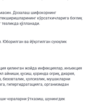
лмасин. Дозалаш шифокорнинг
р текширишларининг кўрсаткичларига боғлиқ
г тезликда қўлланади.
. Юборилган ва йўқотилган суюқлик
кция қилинган жойда инфекциялар, инъекция
 айниши, қусиш, қоринда оғриқ, диарея,
ш, безовталик, ҳолсизлик, мушакларни
га, гипергидратацияга, организмдан
рши чораларни ўтказиш, шунингдек