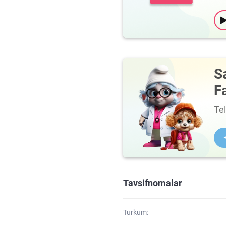
S
F
Te
Tavsifnomalar
Turkum: