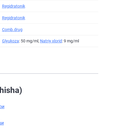
Regidratonik
Regidratonik
Comb.drug
Glyukoza
: 50 mg/ml,
Natriy xlorid
: 9 mg/ml
hisha)
ри
ши