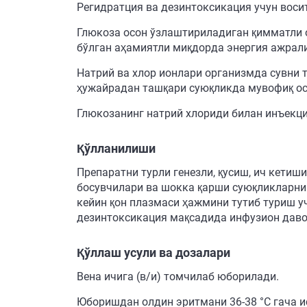
Регидратция ва дезинтоксикация учун воси
Глюкоза осон ўзлаштириладиган қимматли о
бўлган аҳамиятли миқдорда энергия ажрали
Натрий ва хлор ионлари организмда сувни 
ҳужайрадан ташқари суюқликда мувофиқ ос
Глюкозанинг натрий хлориди билан инъекц
Қўлланилиши
Препаратни турли генезли, қусиш, ич кетиш
босувчилари ва шокка қарши суюқликларнин
кейин қон плазмаси ҳажмини тутиб туриш у
дезинтоксикация мақсадида инфузион даво
Қўллаш усули ва дозалари
Вена ичига (в/и) томчилаб юборилади.
Юборишдан олдин эритмани 36-38 °С гача 