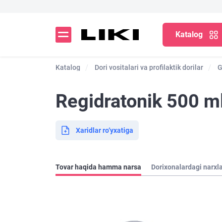
Katalog
Katalog
Dori vositalari va profilaktik dorilar
G
Regidratonik 500 ml
Xaridlar ro‘yxatiga
Tovar haqida hamma narsa
Dorixonalardagi narxl