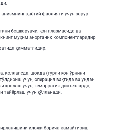
ади.
ганизмнинг ҳаётий фаолияти учун зарур
тини бошқарувчи, қон плазмасида ва
икнинг муҳим анорганик компонентларидир.
фатида қимматлидир.
а, коллапсда, шокда (турли қон ўрнини
тўлдириш учун, операция вақтида ва ундан
и қоплаш учун, геморрагик диатезларда,
и тайёрлаш учун қўлланади.
ъсирланишини иложи борича камайтириш