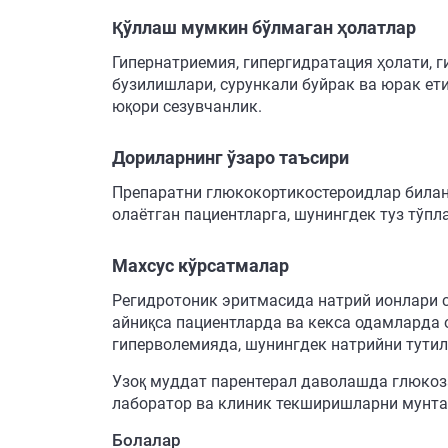
Қўллаш мумкин бўлмаган ҳолатлар
Гипернатриемия, гипергидратация ҳолати, 
бузилишлари, сурункали буйрак ва юрак ет
юқори сезувчанлик.
Дориларнинг ўзаро таъсири
Препаратни глюкокортикостероидлар билан 
олаётган пациентларга, шунингдек туз тўп
Махсус кўрсатмалар
Регидротоник эритмасида натрий ионлари с
айниқса пациентларда ва кекса одамларда 
гиперволемияда, шунингдек натрийни тути
Узоқ муддат парентерал даволашда глюкоз
лаборатор ва клиник текширишларни мунта
Болалар