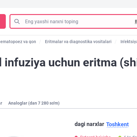
B
ematopoez va qon
Eritmalar va diagnostika vositalari
In'ektsi
 infuziya uchun eritma (sh
ar
Analoglar (dan 7 280 so'm)
dagi narxlar
Toshkent