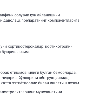
 хавфини солувчи қон айланишини
ан даволаш, препаратнинг компонентларига
 уни кортикостероидлар, кортикотропин
н буюриш лозим.
н юрак етишмовчилиги бўлган беморларда,
- чиқариш йўлларини обструкциясида,
 катта эҳтиёткорлик билан ишлатиш лозим.
 электролитларнинг мувозанатини