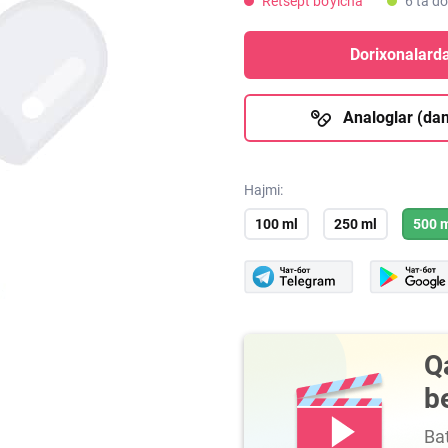
Retsept bo'yicha
6 ta d
Dorixonalarda
Analoglar (dan
Hajmi:
100 ml
250 ml
500 
Q
b
Bat