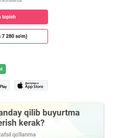
orixonalarda
 topish
 7 280 so'm)
ml
anday qilib buyurtma
erish kerak?
afsil qo'llanma