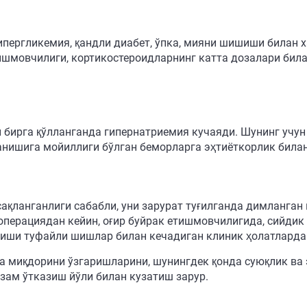
гипергликемия, қандли диабет, ўпка, мияни шишиши билан
ишмовчилиги, кортикостероидларнинг катта дозалари бил
бирга қўлланганда гипернатриемия кучаяди. Шунинг учун
ланишига мойиллиги бўлган беморларга эҳтиёткорлик била
ақланганлиги сабабли, уни зарурат туғилганда димланга
операциядан кейин, оғир буйрак етишмовчилигида, сийдик 
лиши туфайли шишлар билан кечадиган клиник ҳолатларда
а миқдорини ўзгаришларини, шунингдек қонда суюқлик ва
зам ўтказиш йўли билан кузатиш зарур.