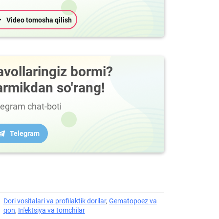
Video tomosha qilish
avollaringiz bormi?
armikdan so'rang!
legram chat-boti
Telegram
Dori vositalari va profilaktik dorilar
,
Gematopoez va
qon
,
In'ektsiya va tomchilar