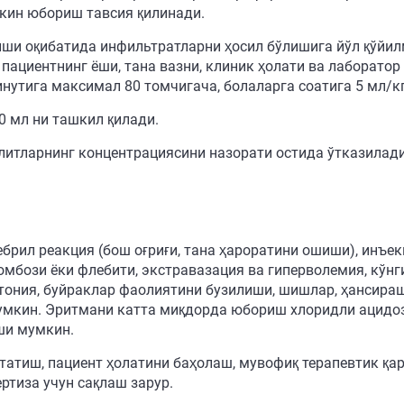
екин юбориш тавсия қилинади.
ши оқибатида инфильтратларни ҳосил бўлишига йўл қўйи
пациентнинг ёши, тана вазни, клиник ҳолати ва лаборато
инутига максимал 80 томчигача, болаларга соатига 5 мл/к
0 мл ни ташкил қилади.
литларнинг концентрациясини назорати остида ўтказилади
ебрил реакция (бош оғриғи, тана ҳароратини ошиши), инъе
бози ёки флебити, экстравазация ва гиперволемия, кўнгил
ртония, буйраклар фаолиятини бузилиши, шишлар, ҳансира
умкин. Эритмани катта миқдорда юбориш хлоридли ацидоз
ши мумкин.
атиш, пациент ҳолатини баҳолаш, мувофиқ терапевтик қа
ртиза учун сақлаш зарур.