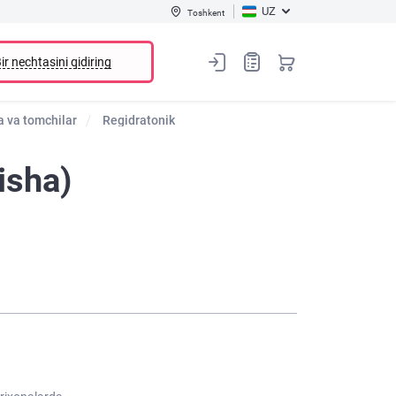
UZ
Toshkent
ir nechtasini qidiring
ya va tomchilar
Regidratonik
isha)