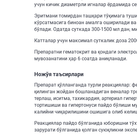
учун кичик диаметрли игналар ёрдамида с
Эритмани томирдан ташқари тўқимага туши
кўрсатмасига биноан амалга оширилади ва 
бўлади. Одатда суткада 300-1500 мл дан, м
Катталар учун максимал суткалик доза 200
Препаратни гематокрит ва қондаги электро
мувозанатини ҳар 6 соатда аниқланади.
Ножўя таъсирлари
Препарат қўлланганда турли реакциялар: ф
қилинган жойдан бошланадиган веналар тром
терлаш, иситма, тахикардия, артериал гипе
тортишиши ва гипертонуси пайдо бўлиши м
калийни чиқарилишини ошишига олиб кели
Реакциялар пайдо бўлганида юборишни тўхт
зарурати бўлганида қолган суюқликни экспе