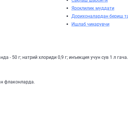
Сақлаш шароити
Яроқлилик муддати
Дорихоналардан бериш т
Ишлаб чиқарувчи
а - 50 г; натрий хлориди 0,9 г; инъекция учун сув 1 л гача.
ан флаконларда.