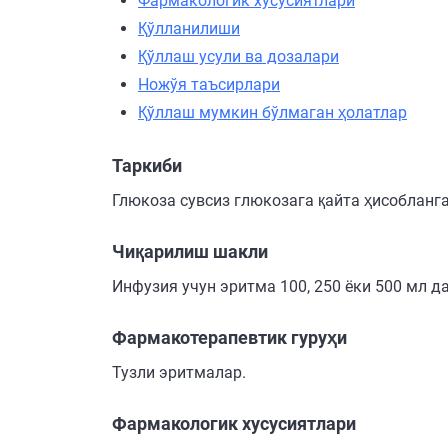
Фармакологик хусусиятлари
Қўлланилиши
Қўллаш усули ва дозалари
Ножўя таъсирлари
Қўллаш мумкин бўлмаган ҳолатлар
Таркиби
Глюкоза сувсиз глюкозага қайта ҳисобланганд
Чиқарилиш шакли
Инфузия учун эритма 100, 250 ёки 500 мл д
Фармакотерапевтик гуруҳи
Тузли эритмалар.
Фармакологик хусусиятлари