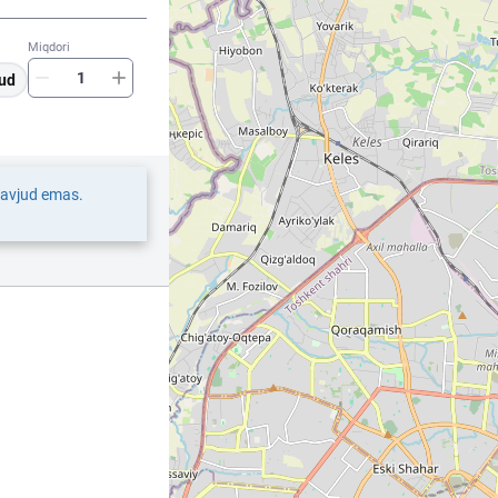
Miqdori
ud
mavjud emas.