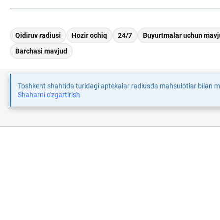
Qidiruv radiusi
Hozir ochiq
24/7
Buyurtmalar uchun mavj
Barchasi mavjud
Toshkent shahrida turidagi aptekalar radiusda mahsulotlar bilan 
Shaharni o'zgartirish