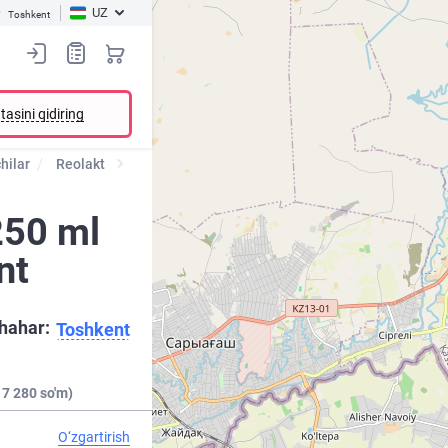
UZ
Toshkent
tasini qidiring
hilar
Reolakt
 250 ml
nt
hahar:
Toshkent
 7 280 so'm)
O‘zgartirish