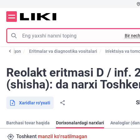
Bir nech
ez va qon
Eritmalar va diagnostika vositalari
In'ektsiya va tomc
Reolakt eritmasi D / inf.
(shisha): da narxi Toshke
S
Xaridlar ro‘yxati
Barchasi tovar haqida
Dorixonalardagi narxlari
Analoglar (dan
Toshkent
manzil ko‘rsatilmagan