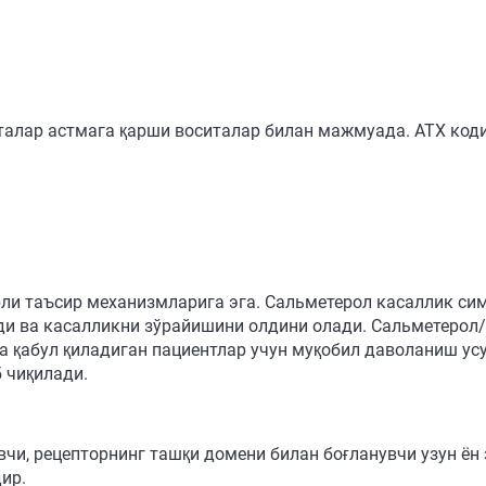
талар астмага қарши воситалар билан мажмуада. АТХ коди
рли таъсир механизмларига эга. Сальметерол касаллик си
и ва касалликни зўрайишини олдини олади. Сальметерол/
а қабул қиладиган пациентлар учун муқобил даволаниш ус
 чиқилади.
увчи, рецепторнинг ташқи домени билан боғланувчи узун ён
ир.