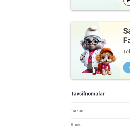
S
F
Te
Tavsifnomalar
Turkum:
Brend: