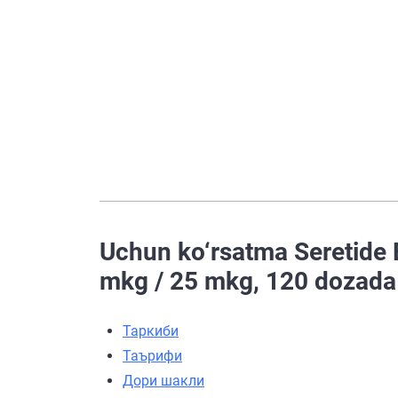
Uchun ko‘rsatma Seretide E
mkg / 25 mkg, 120 dozada 
Таркиби
Таърифи
Дори шакли