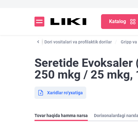
Katalog
Katalog
Dori vositalari va profilaktik dorilar
Gripp va
Seretide Evoksaler 
250 mkg / 25 mkg, 
Xaridlar ro‘yxatiga
Tovar haqida hamma narsa
Dorixonalardagi narxl