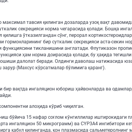
ади.
о максимал тавсия қилинган дозаларда узоқ вақт давомид
суткалик секрецияси норма чегарасида қолади. Бошқа инга
 қилишга ўтказилгандан сўнг, перорал кортикостероидларн
ези гормонларининг бир суткалик секрецияси аста-секин 
и функциясини тикланишини англатади. Флутиказон пропи
 функцияси ҳам норма доирасида қолади, бу ҳақида тегиш
 ошиши далолат беради. Олдинги даволаш натижасида юза
 зарур (Махсус кўрсатмалар бўлимига қаранг).
и бир вақтда ингаляцион юбориш ҳайвонларда ва одамлар
айди.
компонентни алоҳида кўриб чиқилган.
ниш бўйича 15 нафар соғлом кўнгиллилар иштирокидаги п
рта ингаляцион 50 микрограмм) ва CYP3A4 ингибитори кет
ирга қабул қилинганда, қон плазмасида сальметеролнинг