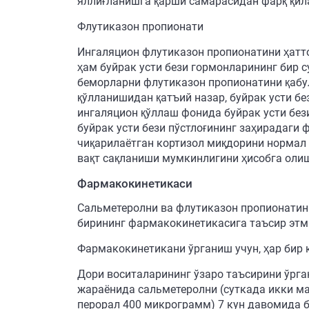
яллиғланишга қарши самарасидан фарқ қил
Флутиказон пропионати
Ингаляцион флутиказон пропионатини ҳатт
ҳам буйрак усти бези гормонларининг бир 
беморларни флутиказон пропионатини қабул
қўлланишидан қатъий назар, буйрак усти б
ингаляцион қўллаш фонида буйрак усти без
буйрак усти бези пўстлоғининг заҳирадаги
чиқарилаётган кортизол миқдорини нормал
вақт сақланиши мумкинлигини ҳисобга олиш
Фармакокинетикаси
Сальметеролни ва флутиказон пропионатин
бирининг фармакокинетикасига таъсир этм
Фармакокинетикани ўрганиш учун, ҳар бир 
Дори воситаларининг ўзаро таъсирини ўрга
жараёнида сальметеролни (суткада икки ма
перорал 400 микрограмм) 7 кун давомида б