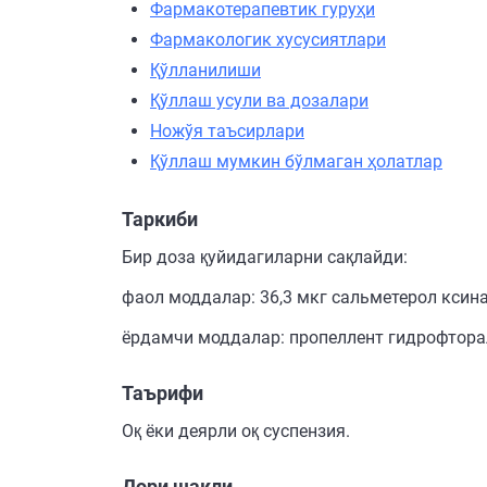
Фармакотерапевтик гуруҳи
Фармакологик хусусиятлари
Қўлланилиши
Қўллаш усули ва дозалари
Ножўя таъсирлари
Қўллаш мумкин бўлмаган ҳолатлар
Таркиби
Бир доза қуйидагиларни сақлайди:
фаол моддалар: 36,3 мкг сальметерол ксина
ёрдамчи моддалар: пропеллент гидрофторал
Таърифи
Оқ ёки деярли оқ суспензия.
Дори шакли