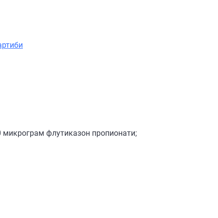
артиби
50 микрограм флутиказон пропионати;