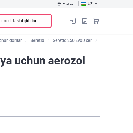
UZ
Toshkent
ir nechtasini qidiring
chun dorilar
Seretid
Seretid 250 Evolaxer
iya uchun aerozol