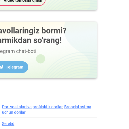
Video tomosha qilish
avollaringiz bormi?
armikdan so'rang!
legram chat-boti
Telegram
Dori vositalari va profilaktik dorilar
,
Bronxial astma
uchun dorilar
Seretid