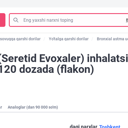
B
 sovuqqa qarshi dorilar
Yo'talga qarshi dorilar
Bronxial astma u
(Seretid Evoxaler) inhalats
120 dozada (flakon)
ar
Analoglar (dan 90 000 so'm)
dagi narxlar
Toshkent