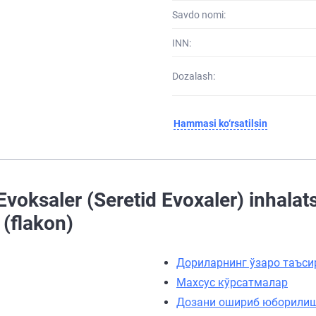
Savdo nomi:
INN:
Dozalash:
Hammasi ko‘rsatilsin
voksaler (Seretid Evoxaler) inhalat
(flakon)
Дориларнинг ўзаро таъси
Махсус кўрсатмалар
Дозани ошириб юборили