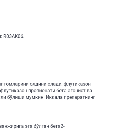
: R03AK06.
мптомларини олдини олади, флутиказон
флутиказон пропионати бета-агонист ва
ули бўлиши мумкин. Иккала препаратнинг
 занжирига эга бўлган бета2-