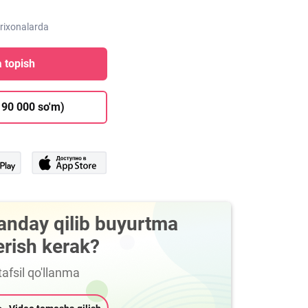
orixonalarda
 topish
 90 000 so'm)
anday qilib buyurtma
erish kerak?
afsil qo'llanma