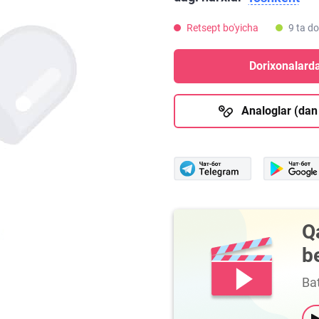
Retsept bo'yicha
9 ta d
Dorixonalarda
Analoglar (dan
Q
b
Bat