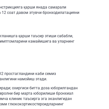
нстрикцияга қарши янада самарали
а 12 соат давом этувчи бронходилатацияни
ғланишга қарши таъсир этиши сабабли,
 симптомларини камайишига ва уларнинг
 D2 простагландини каби семиз
канлигини намойиш этади.
иради; охиргиси битта доза юборилгандан
етеролни бир марта юборилиши бронхиал
имча клиник таъсирга эга эканлигидан
низми глюкокортикостероидларнинг