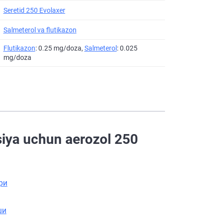
Seretid 250 Evolaxer
Salmeterol va flutikazon
Flutikazon
: 0.25 mg/doza,
Salmeterol
: 0.025
mg/doza
siya uchun aerozol 250
ри
ши