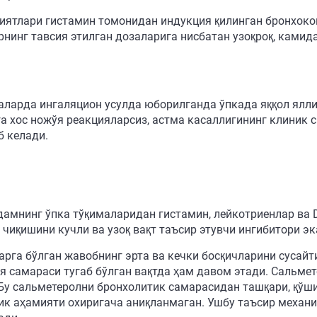
иятлари гистамин томонидан индукция қилинган бронхоко
рнинг тавсия этилган дозаларига нисбатан узоқроқ, камид
аларда ингаляцион усулда юборилганда ўпкада яққол ялли
а хос ножўя реакцияларсиз, астма касаллигининг клиник
б келади.
одамнинг ўпка тўқималаридан гистамин, лейкотриенлар ва
иқишини кучли ва узоқ вақт таъсир этувчи ингибитори э
рга бўлган жавобнинг эрта ва кечки босқичларини сусайт
ция самараси тугаб бўлган вақтда ҳам давом этади. Сальм
Бу сальметеролни бронхолитик самарасидан ташқари, қўш
ник аҳамияти охиригача аниқланмаган. Ушбу таъсир меха