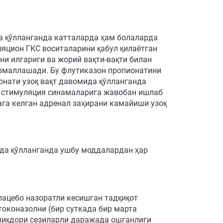
а қўлланганда катталарда ҳам болаларда
ляцион ГКС воситаларини қабул қилаётган
и илгариги ва жорий вақти-вақти билан
нормаллашади. Бу флутиказон пропионатини
онати узоқ вақт давомида қўлланганда
ли стимуляция синамаларига жавобан ишлаб
га келган адренал заҳирани камайиши узоқ
да қўлланганда ушбу моддалардан ҳар
лацебо назоратли кесишган тадқиқот
оконазолни (бир суткада бир марта
 миқдори сезиларли даражада ошганлиги