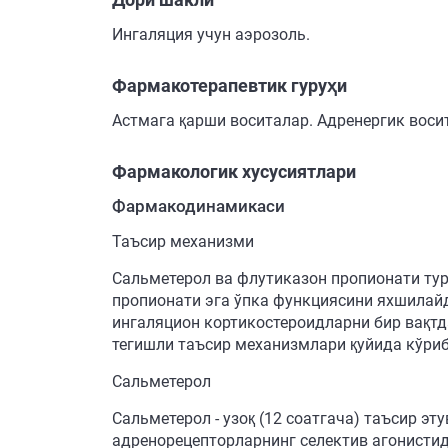
Ингаляция учун аэрозоль.
Фармакотерапевтик гуруҳи
Астмага қарши воситалар. Адренергик воси
Фармакологик хусусиятлари
Фармакодинамикаси
Таъсир механизми
Сальметерол ва флутиказон пропионати ту
пропионати эга ўпка функциясини яхшилайд
ингаляцион кортикостероидларни бир вақтд
тегишли таъсир механизмлари қуйида кўриб
Сальметерол
Сальметерол - узоқ (12 соатгача) таъсир эт
адренорецепторларнинг селектив агонистид