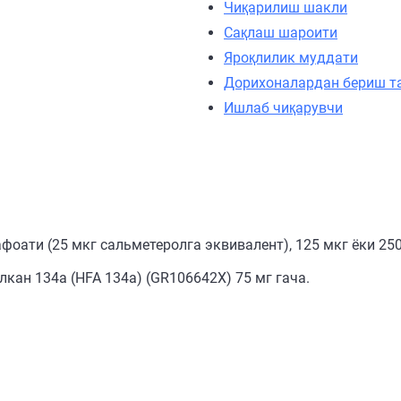
Чиқарилиш шакли
Сақлаш шароити
Яроқлилик муддати
Дорихоналардан бериш т
Ишлаб чиқарувчи
фоати (25 мкг сальметеролга эквивалент), 125 мкг ёки 2
кан 134a (HFA 134а) (GR106642X) 75 мг гача.