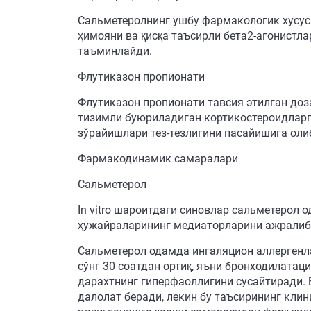
Сальметеролнинг ушбу фармакологик хусус
ҳимояни ва қисқа таъсирли бета2-агонистла
таъминлайди.
Флутиказон пропионати
Флутиказон пропионати тавсия этилган доз
тизимли буюриладиган кортикостероидларг
зўрайишлари тез-тезлигини пасайишига оли
Фармакодинамик самаралари
Сальметерол
In vitro шароитдаги синовлар сальметерол 
ҳужайраларининг медиаторларини ажралиб ч
Сальметерол одамда ингаляцион аллергенла
сўнг 30 соатдан ортиқ, яъни бронходилата
дарахтнинг гиперфаоллигини сусайтиради. 
далолат беради, лекин бу таъсирининг кли