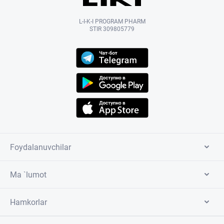
L-I-K-I PROGRAM PHARM
STIR 309805779
Foydalanuvchilar
Ma `lumot
Hamkorlar