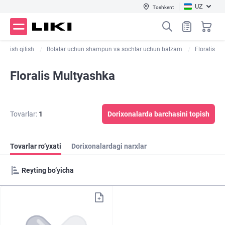
UZ
Toshkent
varish qilish
Bolalar uchun shampun va sochlar uchun balzam
Floralis
Floralis Multyashka
Tovarlar:
1
Dorixonalarda barchasini topish
Tovarlar ro‘yxati
Dorixonalardagi narxlar