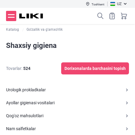
UZ
Toshkent
Katalog
Go'zallik va g'amxo'rlik
Shaxsiy gigiena
Tovarlar:
524
Dorixonalarda barchasini topish
Urologik prokladkalar
Ayollar gigienasi vositalari
Qog'oz mahsulotlari
Nam salfetkalar