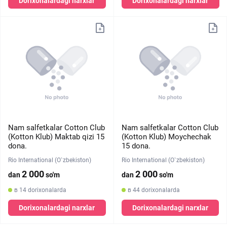
Dorixonalardagi narxlar
Dorixonalardagi narxlar
Nam salfetkalar Cotton Club
Nam salfetkalar Cotton Club
(Kotton Klub) Maktab qizi 15
(Kotton Klub) Moychechak
dona.
15 dona.
Rio International (O`zbekiston)
Rio International (O`zbekiston)
2 000
2 000
dan
so'm
dan
so'm
в 14 dorixonalarda
в 44 dorixonalarda
Dorixonalardagi narxlar
Dorixonalardagi narxlar