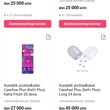
Johnson&Johnson (Italiya)
25 000
dan
so'm
25 000
dan
so'm
в 57 dorixonalarda
в 1 dorixonada
Dorixonalardagi narxlar
Dorixonalardagi narxlar
Kundalik prokladkalari
Kundalik prokladkalari
Carefree Plus (Kefri Plus)
Carefree Plus (Kefri Plus)
Katta Fresh 20 dona.
Long 24 dona.
Johnson&Johnson (Italiya)
Johnson&Johnson (Italiya)
27 000
45 000
dan
so'm
dan
so'm