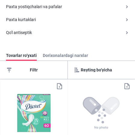
Paxta yostiqchalari va pafalar
Paxta kurtaklari
Qo'l antiseptik
Tovarlar ro‘yxati
Dorixonalardagi narxlar
Filtr