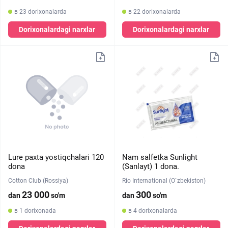
в 23 dorixonalarda
в 22 dorixonalarda
Dorixonalardagi narxlar
Dorixonalardagi narxlar
Lure paxta yostiqchalari 120
Nam salfetka Sunlight
dona
(Sanlayt) 1 dona.
Cotton Club (Rossiya)
Rio International (O`zbekiston)
23 000
300
dan
so'm
dan
so'm
в 1 dorixonada
в 4 dorixonalarda