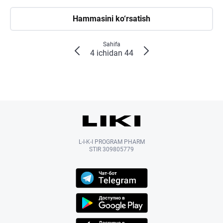
Hammasini ko‘rsatish
Sahifa
4 ichidan 44
L-I-K-I PROGRAM PHARM
STIR 309805779