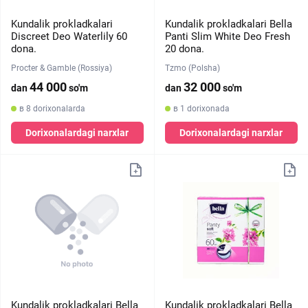
Kundalik prokladkalari
Kundalik prokladkalari Bella
Discreet Deo Waterlily 60
Panti Slim White Deo Fresh
dona.
20 dona.
Procter & Gamble (Rossiya)
Tzmo (Polsha)
44 000
32 000
dan
so'm
dan
so'm
в 8 dorixonalarda
в 1 dorixonada
Dorixonalardagi narxlar
Dorixonalardagi narxlar
Kundalik prokladkalari Bella
Kundalik prokladkalari Bella