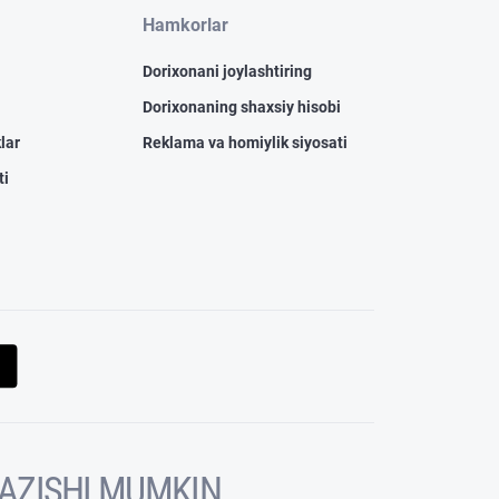
Hamkorlar
Dorixonani joylashtiring
Dorixonaning shaxsiy hisobi
lar
Reklama va homiylik siyosati
ti
KAZISHI MUMKIN