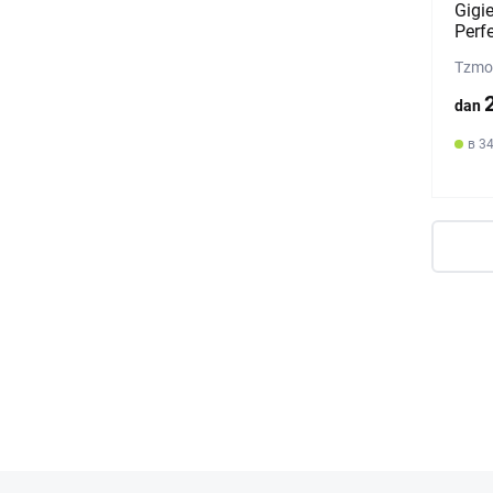
Gigie
Perf
Tzmo 
dan
в 3