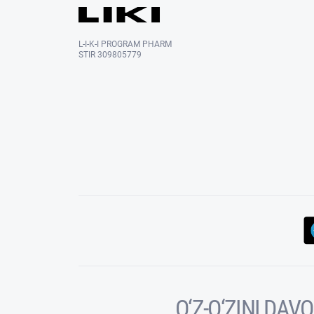
L-I-K-I PROGRAM PHARM
STIR 309805779
O‘Z-O‘ZINI DA