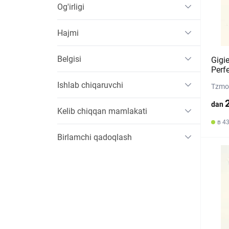
Og'irligi
Hajmi
Belgisi
Gigie
Perf
Ishlab chiqaruvchi
Tzmo 
dan
Kelib chiqqan mamlakati
в 4
Birlamchi qadoqlash