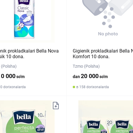
enik prokladkalari Bella Nova
Gigienik prokladkalari Bella
sik 10 dona.
Komfort 10 dona.
(Polsha)
Tzmo (Polsha)
10 000
20 000
so'm
dan
so'm
30 dorixonalarda
в 158 dorixonalarda