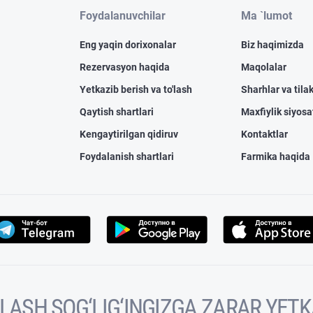
Foydalanuvchilar
Ma `lumot
Eng yaqin dorixonalar
Biz haqimizda
Rezervasyon haqida
Maqolalar
Yetkazib berish va to'lash
Sharhlar va tilak
Qaytish shartlari
Maxfiylik siyosa
Kengaytirilgan qidiruv
Kontaktlar
Foydalanish shartlari
Farmika haqida
VOLASH SOG‘LIG‘INGIZGA ZARAR YET