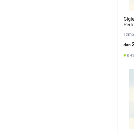
Gigie
Perf
Tzmo 
dan
в 4