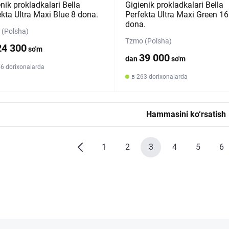
nik prokladkalari Bella
Gigienik prokladkalari Bella
ekta Ultra Maxi Blue 8 dona.
Perfekta Ultra Maxi Green 16
dona.
(Polsha)
Tzmo (Polsha)
24 300
so'm
39 000
dan
so'm
46 dorixonalarda
в 263 dorixonalarda
Hammasini ko‘rsatish
1
2
3
4
5
6