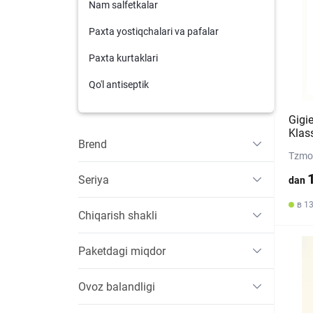
Nam salfetkalar
Paxta yostiqchalari va pafalar
Paxta kurtaklari
Qo'l antiseptik
Gigi
Klas
Brend
Tzmo 
Seriya
dan
в 1
Chiqarish shakli
Paketdagi miqdor
Ovoz balandligi