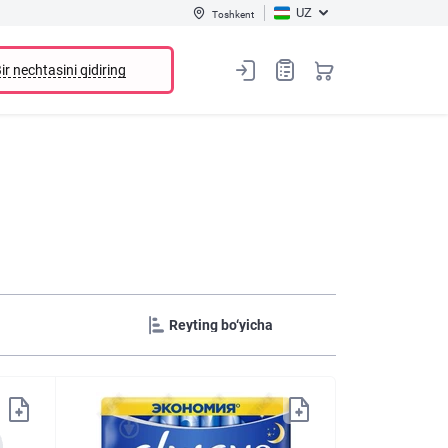
UZ
Toshkent
ir nechtasini qidiring