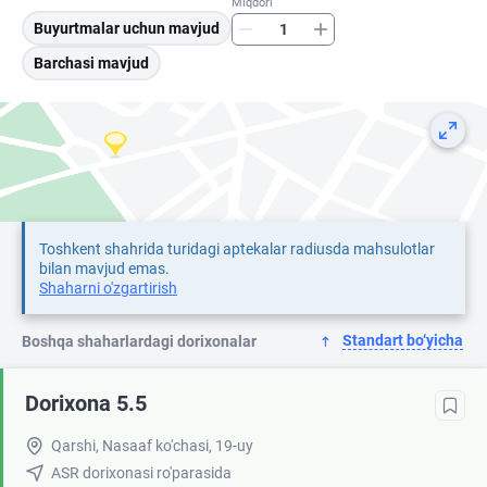
Miqdori
Buyurtmalar uchun mavjud
Barchasi mavjud
Toshkent shahrida turidagi aptekalar radiusda mahsulotlar
bilan mavjud emas.
Shaharni o'zgartirish
Standart bo‘yicha
Boshqa shaharlardagi dorixonalar
Dorixona 5.5
Qarshi, Nasaaf ko'chasi, 19-uy
ASR dorixonasi ro'parasida