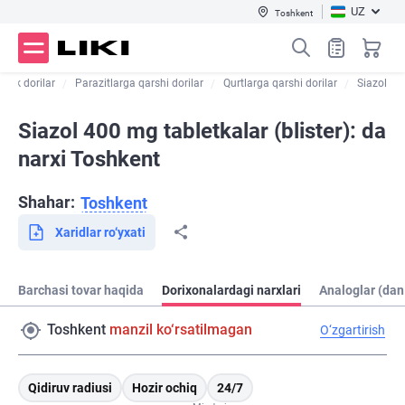
UZ
Toshkent
aktik dorilar
Parazitlarga qarshi dorilar
Qurtlarga qarshi dorilar
Siazol
Siazol 400 mg tabletkalar (blister): da
narxi Toshkent
Shahar:
Toshkent
Xaridlar ro‘yxati
Barchasi tovar haqida
Dorixonalardagi narxlari
Analoglar (dan
Toshkent
manzil ko‘rsatilmagan
O‘zgartirish
Qidiruv radiusi
Hozir ochiq
24/7