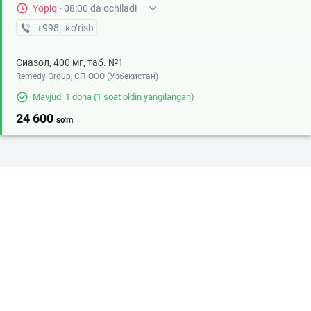
Yopiq
·
08:00 da ochiladi
+998 (75) XXX-XX-XX
кo’rish
Сиазол, 400 мг, таб. №1
Remedy Group, СП ООО (Узбекистан)
Mavjud: 1 dona
(1 soat oldin yangilangan)
24 600
so'm