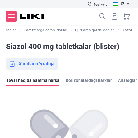
UZ
Toshkent
tik dorilar
Parazitlarga qarshi dorilar
Qurtlarga qarshi dorilar
Siazol
Siazol 400 mg tabletkalar (blister)
Xaridlar ro‘yxatiga
Tovar haqida hamma narsa
Dorixonalardagi narxlar
Analoglar 