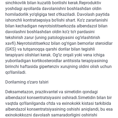
sinchkovlik bilan kuzatib borilishi kerak.Reproduktiv
yoshdagi ayollarda davolanishni boshlashdan oldin
homiladorlik yo‘qligiga test o‘tkaziladi. Davolash paytida
ishonchli kontratsepsiya bo‘lishi shart. Ko‘z zararlanishi
bilan kechadigan neyrotsistitserkozda albendazol bilan
davolashni boshlashdan oldin ko‘z to‘r pardasini
tekshirish zarur (uning patologiyasini og‘irlashtirish
xavfi).Neyrotsistitserkoz bilan og‘rigan bemorlar steroidlar
(GKS) va tutqanoqqa qarshi dorilar bilan tegishli
terapiyani olishlari kerak. Og‘iz orqali yoki vena ichiga
yuboriladigan kortikosteroidlar antitsista terapiyasining
birinchi haftasida gipertenziv xurujning oldini olish uchun
qo‘llaniladi.
Dorilarning o‘zaro ta’siri
Deksametazon, prazikvantel va simetidin qondagi
albendazol konsentratsiyasini oshiradi.Simetidin bilan bir
vaqtda qo‘llanilganda o‘tda va exinokokk kistasi tarkibida
albendazol konsentratsiyasining oshishi aniqlandi, bu esa
exinokokkozni davolash samaradorligini oshirishi