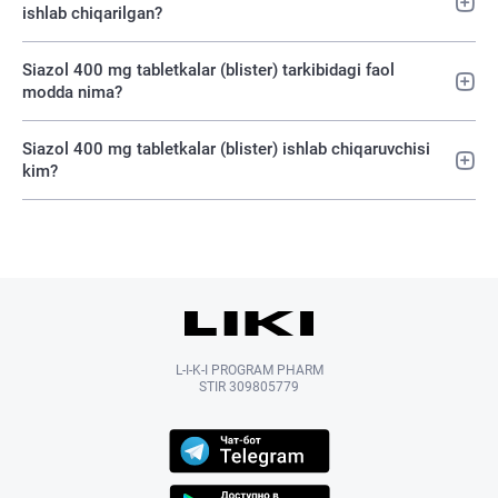
ishlab chiqarilgan?
Siazol 400 mg tabletkalar (blister) tarkibidagi faol
modda nima?
Siazol 400 mg tabletkalar (blister) ishlab chiqaruvchisi
kim?
L-I-K-I PROGRAM PHARM
STIR 309805779