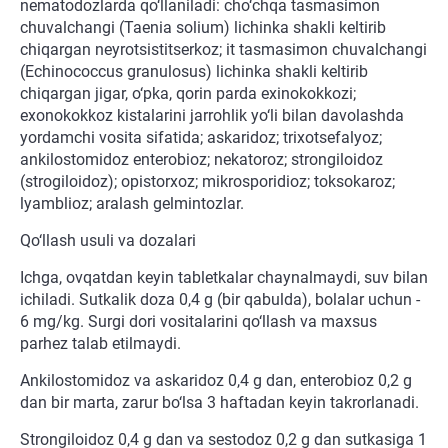
nematodozlarda qo‘llaniladi: cho‘chqa tasmasimon
chuvalchangi (Taenia solium) lichinka shakli keltirib
chiqargan neyrotsistitserkoz; it tasmasimon chuvalchangi
(Echinococcus granulosus) lichinka shakli keltirib
chiqargan jigar, o‘pka, qorin parda exinokokkozi;
exonokokkoz kistalarini jarrohlik yo‘li bilan davolashda
yordamchi vosita sifatida; askaridoz; trixotsefalyoz;
ankilostomidoz enterobioz; nekatoroz; strongiloidoz
(strogiloidoz); opistorxoz; mikrosporidioz; toksokaroz;
lyamblioz; aralash gelmintozlar.
Qo‘llash usuli va dozalari
Ichga, ovqatdan keyin tabletkalar chaynalmaydi, suv bilan
ichiladi. Sutkalik doza 0,4 g (bir qabulda), bolalar uchun -
6 mg/kg. Surgi dori vositalarini qo‘llash va maxsus
parhez talab etilmaydi.
Ankilostomidoz va askaridoz 0,4 g dan, enterobioz 0,2 g
dan bir marta, zarur bo‘lsa 3 haftadan keyin takrorlanadi.
Strongiloidoz 0,4 g dan va sestodoz 0,2 g dan sutkasiga 1