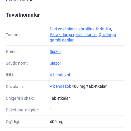
Tavsifnomalar
Dori vositalari va profilaktik dorilar
,
Parazitlarga qarshi dorilar
,
Qurtlarga
Turkum:
qarshi dorilar
Brend:
Siazol
Savdo nomi:
Siazol
INN:
Albendazol
Albendazol
: 400 mg/tabletkalar
Dozalash:
Chiqarish shakli:
Tabletkalar
Paketdagi miqdor:
1
Og'irligi:
400 mg