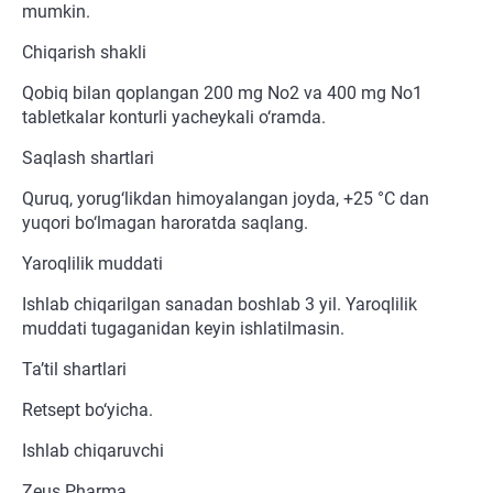
mumkin.
Chiqarish shakli
Qobiq bilan qoplangan 200 mg No2 va 400 mg No1
tabletkalar konturli yacheykali o‘ramda.
Saqlash shartlari
Quruq, yorug‘likdan himoyalangan joyda, +25 °C dan
yuqori bo‘lmagan haroratda saqlang.
Yaroqlilik muddati
Ishlab chiqarilgan sanadan boshlab 3 yil. Yaroqlilik
muddati tugaganidan keyin ishlatilmasin.
Ta’til shartlari
Retsept bo‘yicha.
Ishlab chiqaruvchi
Zeus Pharma.