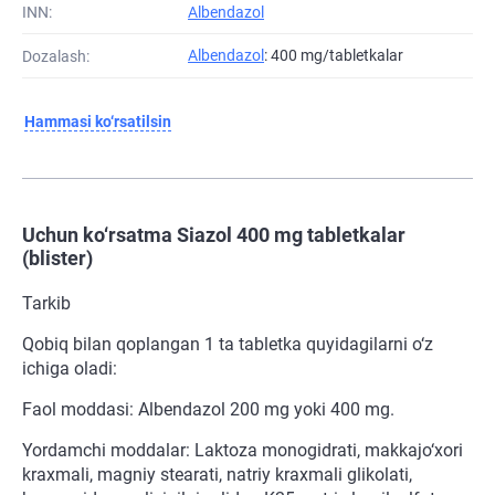
INN:
Albendazol
Albendazol
: 400 mg/tabletkalar
Dozalash:
Hammasi ko‘rsatilsin
Uchun ko‘rsatma Siazol 400 mg tabletkalar
(blister)
Tarkib
Qobiq bilan qoplangan 1 ta tabletka quyidagilarni o‘z
ichiga oladi:
Faol moddasi: Albendazol 200 mg yoki 400 mg.
Yordamchi moddalar: Laktoza monogidrati, makkajo‘xori
kraxmali, magniy stearati, natriy kraxmali glikolati,