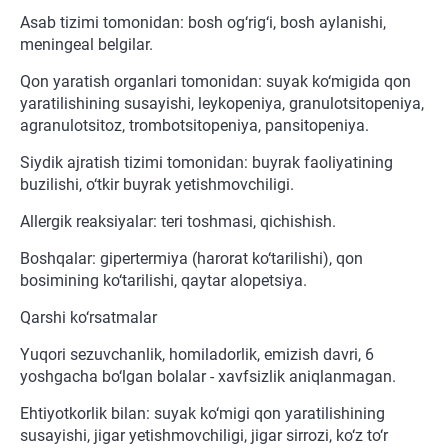
Asab tizimi tomonidan: bosh og‘rig‘i, bosh aylanishi,
meningeal belgilar.
Qon yaratish organlari tomonidan: suyak ko‘migida qon
yaratilishining susayishi, leykopeniya, granulotsitopeniya,
agranulotsitoz, trombotsitopeniya, pansitopeniya.
Siydik ajratish tizimi tomonidan: buyrak faoliyatining
buzilishi, o‘tkir buyrak yetishmovchiligi.
Allergik reaksiyalar: teri toshmasi, qichishish.
Boshqalar: gipertermiya (harorat ko‘tarilishi), qon
bosimining ko‘tarilishi, qaytar alopetsiya.
Qarshi ko‘rsatmalar
Yuqori sezuvchanlik, homiladorlik, emizish davri, 6
yoshgacha bo‘lgan bolalar - xavfsizlik aniqlanmagan.
Ehtiyotkorlik bilan: suyak ko‘migi qon yaratilishining
susayishi, jigar yetishmovchiligi, jigar sirrozi, ko‘z to‘r