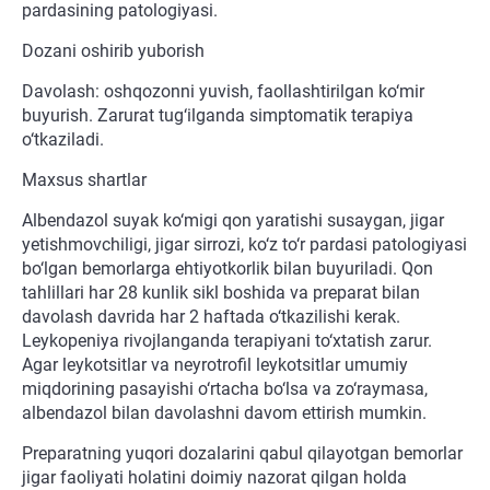
pardasining patologiyasi.
Dozani oshirib yuborish
Davolash: oshqozonni yuvish, faollashtirilgan ko‘mir
buyurish. Zarurat tug‘ilganda simptomatik terapiya
o‘tkaziladi.
Maxsus shartlar
Albendazol suyak ko‘migi qon yaratishi susaygan, jigar
yetishmovchiligi, jigar sirrozi, ko‘z to‘r pardasi patologiyasi
bo‘lgan bemorlarga ehtiyotkorlik bilan buyuriladi. Qon
tahlillari har 28 kunlik sikl boshida va preparat bilan
davolash davrida har 2 haftada o‘tkazilishi kerak.
Leykopeniya rivojlanganda terapiyani to‘xtatish zarur.
Agar leykotsitlar va neyrotrofil leykotsitlar umumiy
miqdorining pasayishi o‘rtacha bo‘lsa va zo‘raymasa,
albendazol bilan davolashni davom ettirish mumkin.
Preparatning yuqori dozalarini qabul qilayotgan bemorlar
jigar faoliyati holatini doimiy nazorat qilgan holda