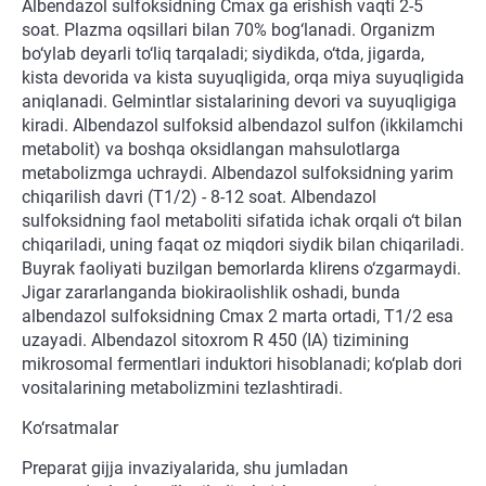
Albendazol sulfoksidning Cmax ga erishish vaqti 2-5
soat. Plazma oqsillari bilan 70% bog‘lanadi. Organizm
bo‘ylab deyarli to‘liq tarqaladi; siydikda, o‘tda, jigarda,
kista devorida va kista suyuqligida, orqa miya suyuqligida
aniqlanadi. Gelmintlar sistalarining devori va suyuqligiga
kiradi. Albendazol sulfoksid albendazol sulfon (ikkilamchi
metabolit) va boshqa oksidlangan mahsulotlarga
metabolizmga uchraydi. Albendazol sulfoksidning yarim
chiqarilish davri (T1/2) - 8-12 soat. Albendazol
sulfoksidning faol metaboliti sifatida ichak orqali o‘t bilan
chiqariladi, uning faqat oz miqdori siydik bilan chiqariladi.
Buyrak faoliyati buzilgan bemorlarda klirens o‘zgarmaydi.
Jigar zararlanganda biokiraolishlik oshadi, bunda
albendazol sulfoksidning Cmax 2 marta ortadi, T1/2 esa
uzayadi. Albendazol sitoxrom R 450 (IA) tizimining
mikrosomal fermentlari induktori hisoblanadi; ko‘plab dori
vositalarining metabolizmini tezlashtiradi.
Ko‘rsatmalar
Preparat gijja invaziyalarida, shu jumladan