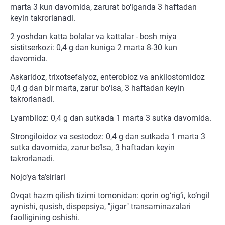
marta 3 kun davomida, zarurat bo‘lganda 3 haftadan
keyin takrorlanadi.
2 yoshdan katta bolalar va kattalar - bosh miya
sistitserkozi: 0,4 g dan kuniga 2 marta 8-30 kun
davomida.
Askaridoz, trixotsefalyoz, enterobioz va ankilostomidoz
0,4 g dan bir marta, zarur bo‘lsa, 3 haftadan keyin
takrorlanadi.
Lyamblioz: 0,4 g dan sutkada 1 marta 3 sutka davomida.
Strongiloidoz va sestodoz: 0,4 g dan sutkada 1 marta 3
sutka davomida, zarur bo‘lsa, 3 haftadan keyin
takrorlanadi.
Nojo‘ya ta’sirlari
Ovqat hazm qilish tizimi tomonidan: qorin og‘rig‘i, ko‘ngil
aynishi, qusish, dispepsiya, "jigar" transaminazalari
faolligining oshishi.