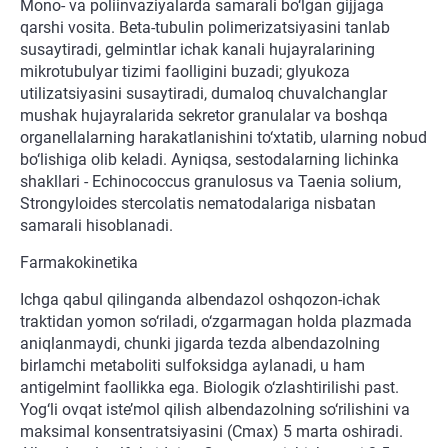
Mono- va poliinvaziyalarda samarali bo‘lgan gijjaga
qarshi vosita. Beta-tubulin polimerizatsiyasini tanlab
susaytiradi, gelmintlar ichak kanali hujayralarining
mikrotubulyar tizimi faolligini buzadi; glyukoza
utilizatsiyasini susaytiradi, dumaloq chuvalchanglar
mushak hujayralarida sekretor granulalar va boshqa
organellalarning harakatlanishini to‘xtatib, ularning nobud
bo‘lishiga olib keladi. Ayniqsa, sestodalarning lichinka
shakllari - Echinococcus granulosus va Taenia solium,
Strongyloides stercolatis nematodalariga nisbatan
samarali hisoblanadi.
Farmakokinetika
Ichga qabul qilinganda albendazol oshqozon-ichak
traktidan yomon so‘riladi, o‘zgarmagan holda plazmada
aniqlanmaydi, chunki jigarda tezda albendazolning
birlamchi metaboliti sulfoksidga aylanadi, u ham
antigelmint faollikka ega. Biologik o‘zlashtirilishi past.
Yog‘li ovqat iste’mol qilish albendazolning so‘rilishini va
maksimal konsentratsiyasini (Cmax) 5 marta oshiradi.