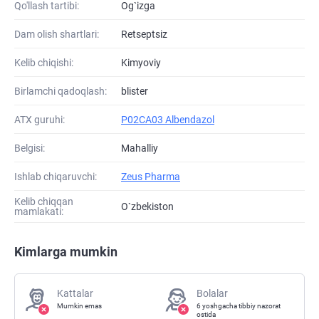
Qo'llash tartibi:
Og`izga
Dam olish shartlari:
Retseptsiz
Kelib chiqishi:
Kimyoviy
Birlamchi qadoqlash:
blister
ATХ guruhi:
P02CA03 Albendazol
Belgisi:
Mahalliy
Ishlab chiqaruvchi:
Zeus Pharma
Kelib chiqqan
O`zbekiston
mamlakati:
Kimlarga mumkin
Kattalar
Bolalar
Mumkin emas
6 yoshgacha tibbiy nazorat
ostida