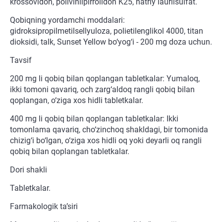
krossovidon, polivinilpirrolidon K25, natriy laurilsulfat.
Qobiqning yordamchi moddalari:
gidroksipropilmetilsellyuloza, polietilenglikol 4000, titan
dioksidi, talk, Sunset Yellow bo‘yog‘i - 200 mg doza uchun.
Tavsif
200 mg li qobiq bilan qoplangan tabletkalar: Yumaloq,
ikki tomoni qavariq, och zarg‘aldoq rangli qobiq bilan
qoplangan, o‘ziga xos hidli tabletkalar.
400 mg li qobiq bilan qoplangan tabletkalar: Ikki
tomonlama qavariq, cho‘zinchoq shakldagi, bir tomonida
chizig‘i bo‘lgan, o‘ziga xos hidli oq yoki deyarli oq rangli
qobiq bilan qoplangan tabletkalar.
Dori shakli
Tabletkalar.
Farmakologik ta’siri