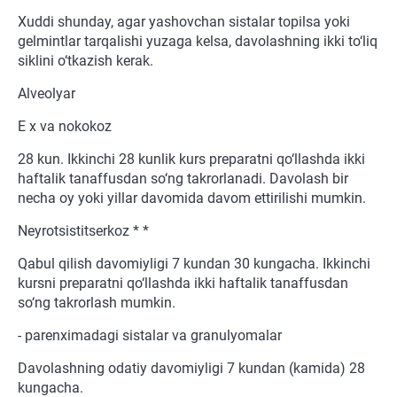
Xuddi shunday, agar yashovchan sistalar topilsa yoki
gelmintlar tarqalishi yuzaga kelsa, davolashning ikki to‘liq
siklini o‘tkazish kerak.
Alveolyar
E x va nokokoz
28 kun. Ikkinchi 28 kunlik kurs preparatni qo‘llashda ikki
haftalik tanaffusdan so‘ng takrorlanadi. Davolash bir
necha oy yoki yillar davomida davom ettirilishi mumkin.
Neyrotsistitserkoz * *
Qabul qilish davomiyligi 7 kundan 30 kungacha. Ikkinchi
kursni preparatni qo‘llashda ikki haftalik tanaffusdan
so‘ng takrorlash mumkin.
- parenximadagi sistalar va granulyomalar
Davolashning odatiy davomiyligi 7 kundan (kamida) 28
kungacha.