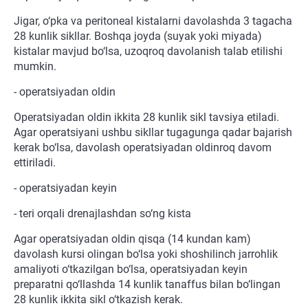
Jigar, o‘pka va peritoneal kistalarni davolashda 3 tagacha
28 kunlik sikllar. Boshqa joyda (suyak yoki miyada)
kistalar mavjud bo‘lsa, uzoqroq davolanish talab etilishi
mumkin.
- operatsiyadan oldin
Operatsiyadan oldin ikkita 28 kunlik sikl tavsiya etiladi.
Agar operatsiyani ushbu sikllar tugagunga qadar bajarish
kerak bo‘lsa, davolash operatsiyadan oldinroq davom
ettiriladi.
- operatsiyadan keyin
- teri orqali drenajlashdan so‘ng kista
Agar operatsiyadan oldin qisqa (14 kundan kam)
davolash kursi olingan bo‘lsa yoki shoshilinch jarrohlik
amaliyoti o‘tkazilgan bo‘lsa, operatsiyadan keyin
preparatni qo‘llashda 14 kunlik tanaffus bilan bo‘lingan
28 kunlik ikkita sikl o‘tkazish kerak.