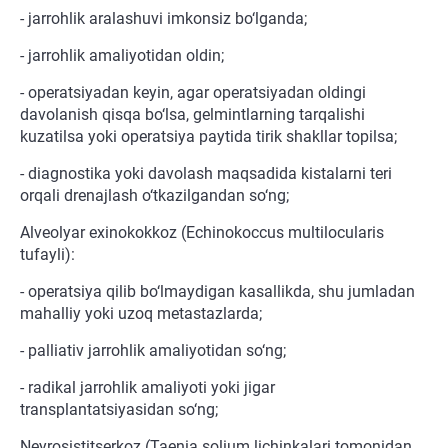
- jarrohlik aralashuvi imkonsiz bo‘lganda;
- jarrohlik amaliyotidan oldin;
- operatsiyadan keyin, agar operatsiyadan oldingi
davolanish qisqa bo‘lsa, gelmintlarning tarqalishi
kuzatilsa yoki operatsiya paytida tirik shakllar topilsa;
- diagnostika yoki davolash maqsadida kistalarni teri
orqali drenajlash o‘tkazilgandan so‘ng;
Alveolyar exinokokkoz (Echinokoccus multilocularis
tufayli):
- operatsiya qilib bo‘lmaydigan kasallikda, shu jumladan
mahalliy yoki uzoq metastazlarda;
- palliativ jarrohlik amaliyotidan so‘ng;
- radikal jarrohlik amaliyoti yoki jigar
transplantatsiyasidan so‘ng;
Neyrosistitserkoz (Taenia solium lichinkalari tomonidan