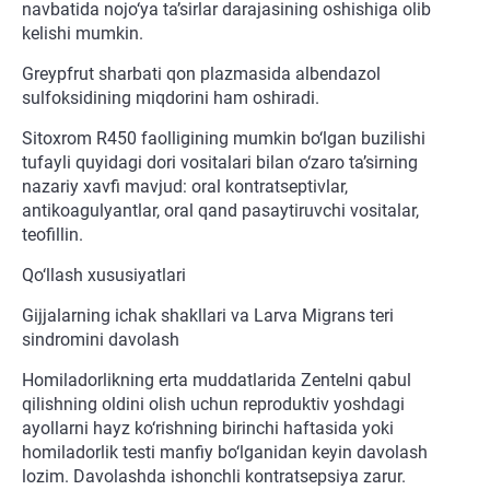
navbatida nojo‘ya ta’sirlar darajasining oshishiga olib
kelishi mumkin.
Greypfrut sharbati qon plazmasida albendazol
sulfoksidining miqdorini ham oshiradi.
Sitoxrom R450 faolligining mumkin bo‘lgan buzilishi
tufayli quyidagi dori vositalari bilan o‘zaro ta’sirning
nazariy xavfi mavjud: oral kontratseptivlar,
antikoagulyantlar, oral qand pasaytiruvchi vositalar,
teofillin.
Qo‘llash xususiyatlari
Gijjalarning ichak shakllari va Larva Migrans teri
sindromini davolash
Homiladorlikning erta muddatlarida Zentelni qabul
qilishning oldini olish uchun reproduktiv yoshdagi
ayollarni hayz ko‘rishning birinchi haftasida yoki
homiladorlik testi manfiy bo‘lganidan keyin davolash
lozim. Davolashda ishonchli kontratsepsiya zarur.