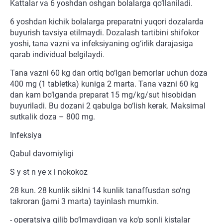
Kattalar va 6 yoshdan oshgan bolalarga qo‘llaniladi.
6 yoshdan kichik bolalarga preparatni yuqori dozalarda
buyurish tavsiya etilmaydi. Dozalash tartibini shifokor
yoshi, tana vazni va infeksiyaning og‘irlik darajasiga
qarab individual belgilaydi.
Tana vazni 60 kg dan ortiq bo‘lgan bemorlar uchun doza
400 mg (1 tabletka) kuniga 2 marta. Tana vazni 60 kg
dan kam bo‘lganda preparat 15 mg/kg/sut hisobidan
buyuriladi. Bu dozani 2 qabulga bo‘lish kerak. Maksimal
sutkalik doza – 800 mg.
Infeksiya
Qabul davomiyligi
S y st n ye x i nokokoz
28 kun. 28 kunlik siklni 14 kunlik tanaffusdan so‘ng
takroran (jami 3 marta) tayinlash mumkin.
- operatsiya qilib bo‘lmaydigan va ko‘p sonli kistalar