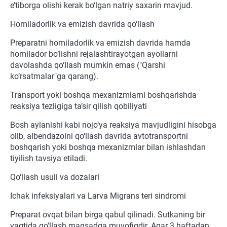
e’tiborga olishi kerak bo‘lgan natriy saxarin mavjud.
Homiladorlik va emizish davrida qo‘llash
Preparatni homiladorlik va emizish davrida hamda
homilador bo‘lishni rejalashtirayotgan ayollarni
davolashda qo‘llash mumkin emas ("Qarshi
ko‘rsatmalar"ga qarang).
Transport yoki boshqa mexanizmlarni boshqarishda
reaksiya tezligiga ta’sir qilish qobiliyati
Bosh aylanishi kabi nojo‘ya reaksiya mavjudligini hisobga
olib, albendazolni qo‘llash davrida avtotransportni
boshqarish yoki boshqa mexanizmlar bilan ishlashdan
tiyilish tavsiya etiladi.
Qo‘llash usuli va dozalari
Ichak infeksiyalari va Larva Migrans teri sindromi
Preparat ovqat bilan birga qabul qilinadi. Sutkaning bir
vaqtida qo‘llash maqsadga muvofiqdir. Agar 3 haftadan