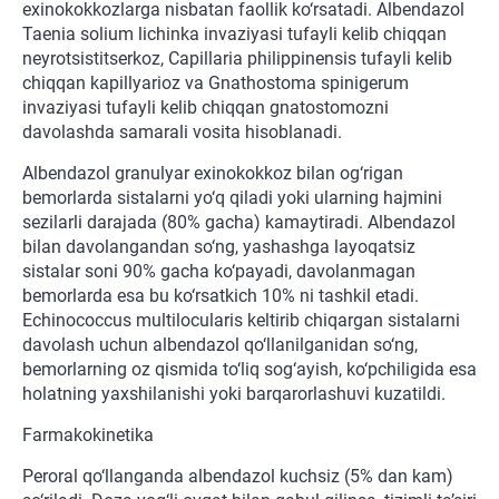
exinokokkozlarga nisbatan faollik ko‘rsatadi. Albendazol
Taenia solium lichinka invaziyasi tufayli kelib chiqqan
neyrotsistitserkoz, Capillaria philippinensis tufayli kelib
chiqqan kapillyarioz va Gnathostoma spinigerum
invaziyasi tufayli kelib chiqqan gnatostomozni
davolashda samarali vosita hisoblanadi.
Albendazol granulyar exinokokkoz bilan og‘rigan
bemorlarda sistalarni yo‘q qiladi yoki ularning hajmini
sezilarli darajada (80% gacha) kamaytiradi. Albendazol
bilan davolangandan so‘ng, yashashga layoqatsiz
sistalar soni 90% gacha ko‘payadi, davolanmagan
bemorlarda esa bu ko‘rsatkich 10% ni tashkil etadi.
Echinococcus multilocularis keltirib chiqargan sistalarni
davolash uchun albendazol qo‘llanilganidan so‘ng,
bemorlarning oz qismida to‘liq sog‘ayish, ko‘pchiligida esa
holatning yaxshilanishi yoki barqarorlashuvi kuzatildi.
Farmakokinetika
Peroral qo‘llanganda albendazol kuchsiz (5% dan kam)