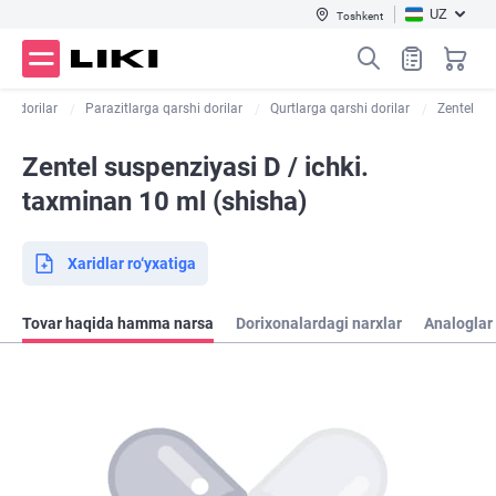
UZ
Toshkent
tik dorilar
Parazitlarga qarshi dorilar
Qurtlarga qarshi dorilar
Zentel
Zentel suspenziyasi D / ichki.
taxminan 10 ml (shisha)
Xaridlar ro‘yxatiga
Tovar haqida hamma narsa
Dorixonalardagi narxlar
Analoglar 