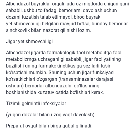
Albendazol buyraklar orqali juda oz miqdorda chiqarilgani
sababli, ushbu toifadagi bemorlarni davolash uchun
dozani tuzatish talab etilmaydi, biroq buyrak
yetishmovchiligi belgilari mavjud bo‘lsa, bunday bemorlar
sinchkovlik bilan nazorat qilinishi lozim.
Jigar yetishmovchiligi
Albendazol jigarda farmakologik faol metabolitga faol
metabolizmga uchraganligi sababli, jigar faoliyatining
buzilishi uning farmakokinetikasiga sezilarli ta’sir
ko‘rsatishi mumkin. Shuning uchun jigar funksiyasi
ko‘rsatkichlari o‘zgargan (transaminazalar darajasi
oshgan) bemorlar albendazolni qo‘llashning
boshlanishida kuzatuv ostida bo‘lishlari kerak.
Tizimli gelmintli infeksiyalar
(yuqori dozalar bilan uzoq vaqt davolash).
Preparat ovqat bilan birga qabul qilinadi.