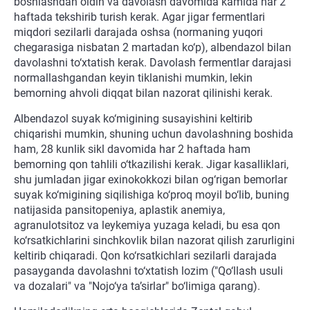
boshlashdan oldin va davolash davomida kamida har 2
haftada tekshirib turish kerak. Agar jigar fermentlari
miqdori sezilarli darajada oshsa (normaning yuqori
chegarasiga nisbatan 2 martadan ko‘p), albendazol bilan
davolashni to‘xtatish kerak. Davolash fermentlar darajasi
normallashgandan keyin tiklanishi mumkin, lekin
bemorning ahvoli diqqat bilan nazorat qilinishi kerak.
Albendazol suyak ko‘migining susayishini keltirib
chiqarishi mumkin, shuning uchun davolashning boshida
ham, 28 kunlik sikl davomida har 2 haftada ham
bemorning qon tahlili o‘tkazilishi kerak. Jigar kasalliklari,
shu jumladan jigar exinokokkozi bilan og‘rigan bemorlar
suyak ko‘migining siqilishiga ko‘proq moyil bo‘lib, buning
natijasida pansitopeniya, aplastik anemiya,
agranulotsitoz va leykemiya yuzaga keladi, bu esa qon
ko‘rsatkichlarini sinchkovlik bilan nazorat qilish zarurligini
keltirib chiqaradi. Qon ko‘rsatkichlari sezilarli darajada
pasayganda davolashni to‘xtatish lozim ("Qo‘llash usuli
va dozalari" va "Nojo‘ya ta’sirlar" bo‘limiga qarang).