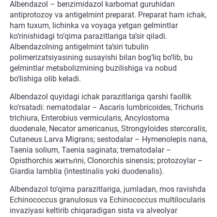
Albendazol – benzimidazol karbomat guruhidan
antiprotozoy va antigelmint preparat. Preparat ham ichak,
ham tuxum, lichinka va voyaga yetgan gelmintlar
ko‘rinishidagi to‘qima parazitlariga ta’sir qiladi.
Albendazolning antigelmint ta’siri tubulin
polimerizatsiyasining susayishi bilan bog‘liq bo‘lib, bu
gelmintlar metabolizmining buzilishiga va nobud
bo‘lishiga olib keladi.
Albendazol quyidagi ichak parazitlariga qarshi faollik
ko‘rsatadi: nematodalar – Ascaris lumbricoides, Trichuris
trichiura, Enterobius vermicularis, Ancylostoma
duodenale, Necator americanus, Strongyloides stercoralis,
Cutaneus Larva Migrans; sestodalar – Hymenolepis nana,
Taenia solium, Taenia saginata; trematodalar –
Opisthorchis житьrini, Clonorchis sinensis; protozoylar –
Giardia lamblia (intestinalis yoki duodenalis).
Albendazol to‘qima parazitlariga, jumladan, mos ravishda
Echinococcus granulosus va Echinococcus multilocularis
invaziyasi keltirib chiqaradigan sista va alveolyar