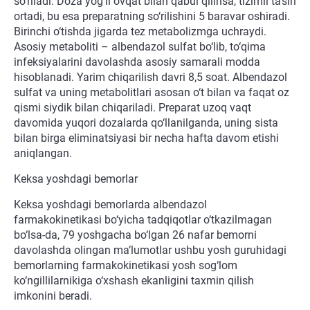
so‘riladi. Doza yog‘li ovqat bilan qabul qilinsa, tizimli ta’siri
ortadi, bu esa preparatning so‘rilishini 5 baravar oshiradi.
Birinchi o‘tishda jigarda tez metabolizmga uchraydi.
Asosiy metaboliti – albendazol sulfat bo‘lib, to‘qima
infeksiyalarini davolashda asosiy samarali modda
hisoblanadi. Yarim chiqarilish davri 8,5 soat. Albendazol
sulfat va uning metabolitlari asosan o‘t bilan va faqat oz
qismi siydik bilan chiqariladi. Preparat uzoq vaqt
davomida yuqori dozalarda qo‘llanilganda, uning sista
bilan birga eliminatsiyasi bir necha hafta davom etishi
aniqlangan.
Keksa yoshdagi bemorlar
Keksa yoshdagi bemorlarda albendazol
farmakokinetikasi bo‘yicha tadqiqotlar o‘tkazilmagan
bo‘lsa-da, 79 yoshgacha bo‘lgan 26 nafar bemorni
davolashda olingan ma’lumotlar ushbu yosh guruhidagi
bemorlarning farmakokinetikasi yosh sog‘lom
ko‘ngillilarnikiga o‘xshash ekanligini taxmin qilish
imkonini beradi.