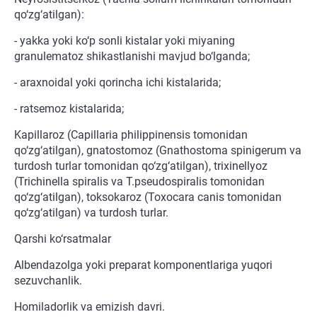
qo‘zg‘atilgan):
- yakka yoki ko‘p sonli kistalar yoki miyaning
granulematoz shikastlanishi mavjud bo‘lganda;
- araxnoidal yoki qorincha ichi kistalarida;
- ratsemoz kistalarida;
Kapillaroz (Capillaria philippinensis tomonidan
qo‘zg‘atilgan), gnatostomoz (Gnathostoma spinigerum va
turdosh turlar tomonidan qo‘zg‘atilgan), trixinellyoz
(Trichinella spiralis va T.pseudospiralis tomonidan
qo‘zg‘atilgan), toksokaroz (Toxocara canis tomonidan
qo‘zg‘atilgan) va turdosh turlar.
Qarshi ko‘rsatmalar
Albendazolga yoki preparat komponentlariga yuqori
sezuvchanlik.
Homiladorlik va emizish davri.