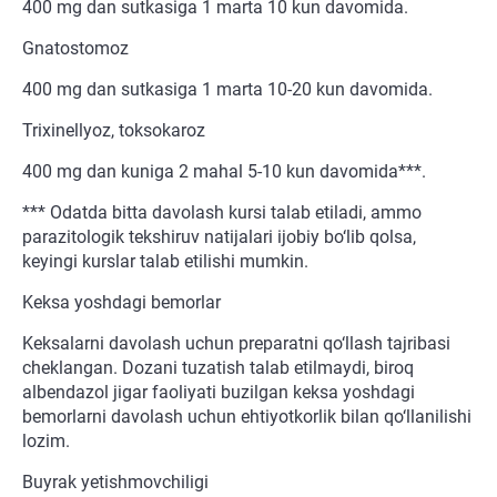
400 mg dan sutkasiga 1 marta 10 kun davomida.
Gnatostomoz
400 mg dan sutkasiga 1 marta 10-20 kun davomida.
Trixinellyoz, toksokaroz
400 mg dan kuniga 2 mahal 5-10 kun davomida***.
*** Odatda bitta davolash kursi talab etiladi, ammo
parazitologik tekshiruv natijalari ijobiy bo‘lib qolsa,
keyingi kurslar talab etilishi mumkin.
Keksa yoshdagi bemorlar
Keksalarni davolash uchun preparatni qo‘llash tajribasi
cheklangan. Dozani tuzatish talab etilmaydi, biroq
albendazol jigar faoliyati buzilgan keksa yoshdagi
bemorlarni davolash uchun ehtiyotkorlik bilan qo‘llanilishi
lozim.
Buyrak yetishmovchiligi