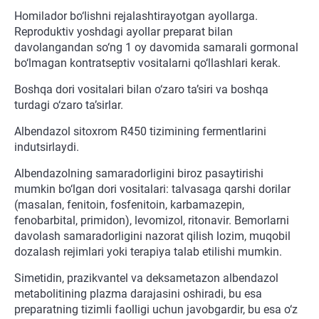
Homilador bo‘lishni rejalashtirayotgan ayollarga.
Reproduktiv yoshdagi ayollar preparat bilan
davolangandan so‘ng 1 oy davomida samarali gormonal
bo‘lmagan kontratseptiv vositalarni qo‘llashlari kerak.
Boshqa dori vositalari bilan o‘zaro ta’siri va boshqa
turdagi o‘zaro ta’sirlar.
Albendazol sitoxrom R450 tizimining fermentlarini
indutsirlaydi.
Albendazolning samaradorligini biroz pasaytirishi
mumkin bo‘lgan dori vositalari: talvasaga qarshi dorilar
(masalan, fenitoin, fosfenitoin, karbamazepin,
fenobarbital, primidon), levomizol, ritonavir. Bemorlarni
davolash samaradorligini nazorat qilish lozim, muqobil
dozalash rejimlari yoki terapiya talab etilishi mumkin.
Simetidin, prazikvantel va deksametazon albendazol
metabolitining plazma darajasini oshiradi, bu esa
preparatning tizimli faolligi uchun javobgardir, bu esa o‘z