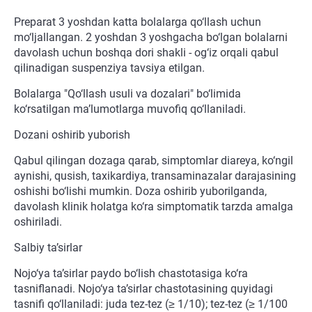
Preparat 3 yoshdan katta bolalarga qo‘llash uchun
mo‘ljallangan. 2 yoshdan 3 yoshgacha bo‘lgan bolalarni
davolash uchun boshqa dori shakli - og‘iz orqali qabul
qilinadigan suspenziya tavsiya etilgan.
Bolalarga "Qo‘llash usuli va dozalari" bo‘limida
ko‘rsatilgan ma’lumotlarga muvofiq qo‘llaniladi.
Dozani oshirib yuborish
Qabul qilingan dozaga qarab, simptomlar diareya, ko‘ngil
aynishi, qusish, taxikardiya, transaminazalar darajasining
oshishi bo‘lishi mumkin. Doza oshirib yuborilganda,
davolash klinik holatga ko‘ra simptomatik tarzda amalga
oshiriladi.
Salbiy ta’sirlar
Nojo‘ya ta’sirlar paydo bo‘lish chastotasiga ko‘ra
tasniflanadi. Nojo‘ya ta’sirlar chastotasining quyidagi
tasnifi qo‘llaniladi: juda tez-tez (≥ 1/10); tez-tez (≥ 1/100