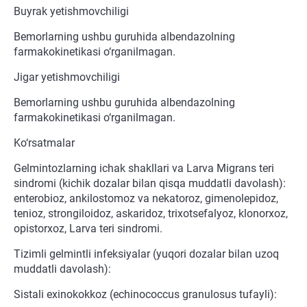
Buyrak yetishmovchiligi
Bemorlarning ushbu guruhida albendazolning
farmakokinetikasi o‘rganilmagan.
Jigar yetishmovchiligi
Bemorlarning ushbu guruhida albendazolning
farmakokinetikasi o‘rganilmagan.
Ko‘rsatmalar
Gelmintozlarning ichak shakllari va Larva Migrans teri
sindromi (kichik dozalar bilan qisqa muddatli davolash):
enterobioz, ankilostomoz va nekatoroz, gimenolepidoz,
tenioz, strongiloidoz, askaridoz, trixotsefalyoz, klonorxoz,
opistorxoz, Larva teri sindromi.
Tizimli gelmintli infeksiyalar (yuqori dozalar bilan uzoq
muddatli davolash):
Sistali exinokokkoz (echinococcus granulosus tufayli):