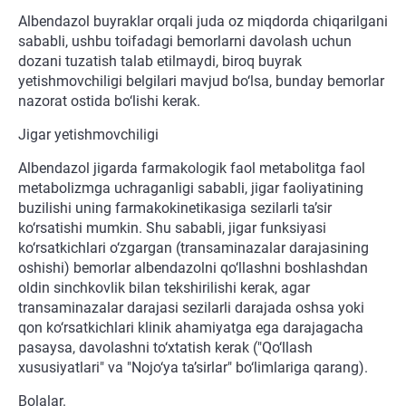
Albendazol buyraklar orqali juda oz miqdorda chiqarilgani
sababli, ushbu toifadagi bemorlarni davolash uchun
dozani tuzatish talab etilmaydi, biroq buyrak
yetishmovchiligi belgilari mavjud bo‘lsa, bunday bemorlar
nazorat ostida bo‘lishi kerak.
Jigar yetishmovchiligi
Albendazol jigarda farmakologik faol metabolitga faol
metabolizmga uchraganligi sababli, jigar faoliyatining
buzilishi uning farmakokinetikasiga sezilarli ta’sir
ko‘rsatishi mumkin. Shu sababli, jigar funksiyasi
ko‘rsatkichlari o‘zgargan (transaminazalar darajasining
oshishi) bemorlar albendazolni qo‘llashni boshlashdan
oldin sinchkovlik bilan tekshirilishi kerak, agar
transaminazalar darajasi sezilarli darajada oshsa yoki
qon ko‘rsatkichlari klinik ahamiyatga ega darajagacha
pasaysa, davolashni to‘xtatish kerak ("Qo‘llash
xususiyatlari" va "Nojo‘ya ta’sirlar" bo‘limlariga qarang).
Bolalar.