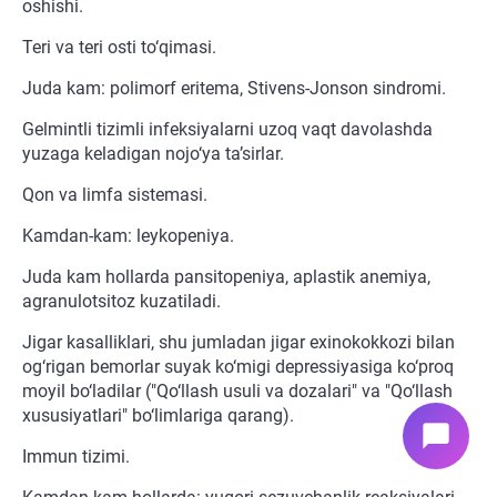
oshishi.
Teri va teri osti to‘qimasi.
Juda kam: polimorf eritema, Stivens-Jonson sindromi.
Gelmintli tizimli infeksiyalarni uzoq vaqt davolashda
yuzaga keladigan nojo‘ya ta’sirlar.
Qon va limfa sistemasi.
Kamdan-kam: leykopeniya.
Juda kam hollarda pansitopeniya, aplastik anemiya,
agranulotsitoz kuzatiladi.
Jigar kasalliklari, shu jumladan jigar exinokokkozi bilan
og‘rigan bemorlar suyak ko‘migi depressiyasiga ko‘proq
moyil bo‘ladilar ("Qo‘llash usuli va dozalari" va "Qo‘llash
xususiyatlari" bo‘limlariga qarang).
chat_bubble
Immun tizimi.