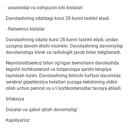
- araxnoidal va oshqozon ichi kistalari
Davolashning odatdagi kursi 28 kunni tashkil etadi.
- Ratsemoz kistalar
Davolashning odatiy kursi 28 kunni tashkil etadi, undan
uzoqroq davom etishi mumkin. Davolashning davomiyligi
davolanishga klinik va radiologik javob bilan belgilanadi.
Neyrotsistitserkoz bilan og‘rigan bemorlarni davolashda
tegishli kortikosteroid va tutqanoqqa qarshi terapiya
tayinlash lozim. Davolashning birinchi haftasi davomida
serebral gipertenziya holatlari yuzaga kelishining oldini
olish uchun peroral va v/i kortikosteroidlar tavsiya etiladi.
Infeksiya
Dozalar va qabul qilish davomiyligi
Kapillyarioz