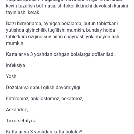
keyin tuzalish bo‘lmasa, shifokor ikkinchi davolash kursini
tayinlashi kerak.
Ba’zi bemorlarda, ayniqsa bolalarda, butun tabletkani
yutishda qiyinchilik tug‘ilishi mumkin, bunday holda
tabletkani ozgina suv bilan chaynash yoki maydalash
mumkin.
Kattalar va 3 yoshdan oshgan bolalarga qo‘llaniladi.
Infeksiya
Yosh
Dozalar va qabul qilish davomiyligi
Enterobioz, ankilostomoz, nekatoroz,
Askaridoz,
Trixotsefalyoz
Kattalar va 3 yoshdan katta bolalar*