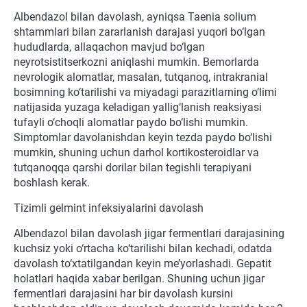
Albendazol bilan davolash, ayniqsa Taenia solium
shtammlari bilan zararlanish darajasi yuqori bo‘lgan
hududlarda, allaqachon mavjud bo‘lgan
neyrotsistitserkozni aniqlashi mumkin. Bemorlarda
nevrologik alomatlar, masalan, tutqanoq, intrakranial
bosimning ko‘tarilishi va miyadagi parazitlarning o‘limi
natijasida yuzaga keladigan yallig‘lanish reaksiyasi
tufayli o‘choqli alomatlar paydo bo‘lishi mumkin.
Simptomlar davolanishdan keyin tezda paydo bo‘lishi
mumkin, shuning uchun darhol kortikosteroidlar va
tutqanoqqa qarshi dorilar bilan tegishli terapiyani
boshlash kerak.
Tizimli gelmint infeksiyalarini davolash
Albendazol bilan davolash jigar fermentlari darajasining
kuchsiz yoki o‘rtacha ko‘tarilishi bilan kechadi, odatda
davolash to‘xtatilgandan keyin me’yorlashadi. Gepatit
holatlari haqida xabar berilgan. Shuning uchun jigar
fermentlari darajasini har bir davolash kursini