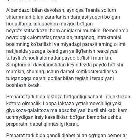
Albendazol bilan davolash, ayniqsa Taenia solium
shtammlari bilan zararlanish darajasi yuqori bo‘lgan
hududlarda, allaqachon mavjud bo‘lgan
neyrotsistitserkozni ham aniqlashi mumkin. Bemorlarda
nevrologik alomatlar, masalan, tutqanoq, intrakranial
bosimning ko‘tarilishi va miyadagi parazitlarning o‘limi
natijasida yuzaga keladigan yallig‘lanish reaksiyasi
tufayli o‘choqli alomatlar paydo bo‘lishi mumkin.
Simptomlar davolanishdan keyin tezda paydo bo‘lishi
mumkin, shuning uchun darhol kortikosteroidlar va
tutqanoqqa qarshi dorilar bilan tegishli terapiyani
boshlash kerak.
Preparat tarkibida laktoza bo‘lganligi sababli, galaktozani
ko‘tara olmaslik, Lappa laktaza yetishmovchiligi yoki
glyukoza-galaktoza malabsorbsiyasi buzilishi kabi kam
uchraydigan irsiy kasalliklari bo‘lgan bemorlar ushbu
preparatni qabul qilmasligi kerak.
Preparat tarkibida qandli diabet bilan og‘rigan bemorlar