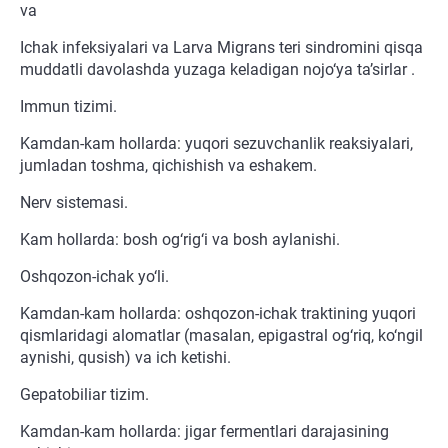
va
Ichak infeksiyalari va Larva Migrans teri sindromini qisqa
muddatli davolashda yuzaga keladigan nojo‘ya ta’sirlar .
Immun tizimi.
Kamdan-kam hollarda: yuqori sezuvchanlik reaksiyalari,
jumladan toshma, qichishish va eshakem.
Nerv sistemasi.
Kam hollarda: bosh og‘rig‘i va bosh aylanishi.
Oshqozon-ichak yo‘li.
Kamdan-kam hollarda: oshqozon-ichak traktining yuqori
qismlaridagi alomatlar (masalan, epigastral og‘riq, ko‘ngil
aynishi, qusish) va ich ketishi.
Gepatobiliar tizim.
Kamdan-kam hollarda: jigar fermentlari darajasining