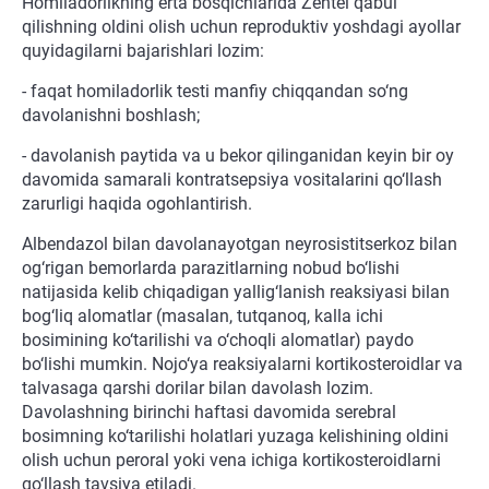
Homiladorlikning erta bosqichlarida Zentel qabul
qilishning oldini olish uchun reproduktiv yoshdagi ayollar
quyidagilarni bajarishlari lozim:
- faqat homiladorlik testi manfiy chiqqandan so‘ng
davolanishni boshlash;
- davolanish paytida va u bekor qilinganidan keyin bir oy
davomida samarali kontratsepsiya vositalarini qo‘llash
zarurligi haqida ogohlantirish.
Albendazol bilan davolanayotgan neyrosistitserkoz bilan
og‘rigan bemorlarda parazitlarning nobud bo‘lishi
natijasida kelib chiqadigan yallig‘lanish reaksiyasi bilan
bog‘liq alomatlar (masalan, tutqanoq, kalla ichi
bosimining ko‘tarilishi va o‘choqli alomatlar) paydo
bo‘lishi mumkin. Nojo‘ya reaksiyalarni kortikosteroidlar va
talvasaga qarshi dorilar bilan davolash lozim.
Davolashning birinchi haftasi davomida serebral
bosimning ko‘tarilishi holatlari yuzaga kelishining oldini
olish uchun peroral yoki vena ichiga kortikosteroidlarni
qo‘llash tavsiya etiladi.