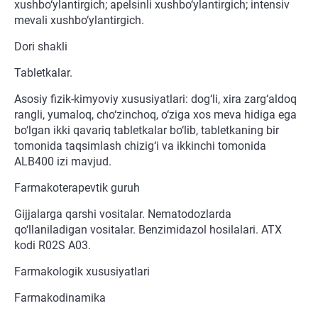
xushbo‘ylantirgich; apelsinli xushbo‘ylantirgich; intensiv
mevali xushbo‘ylantirgich.
Dori shakli
Tabletkalar.
Asosiy fizik-kimyoviy xususiyatlari: dog‘li, xira zarg‘aldoq
rangli, yumaloq, cho‘zinchoq, o‘ziga xos meva hidiga ega
bo‘lgan ikki qavariq tabletkalar bo‘lib, tabletkaning bir
tomonida taqsimlash chizig‘i va ikkinchi tomonida
ALB400 izi mavjud.
Farmakoterapevtik guruh
Gijjalarga qarshi vositalar. Nematodozlarda
qo‘llaniladigan vositalar. Benzimidazol hosilalari. ATX
kodi R02S A03.
Farmakologik xususiyatlari
Farmakodinamika