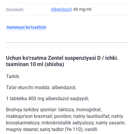
Albendazol
: 40 mg/ml
Dozalash:
Hammasi ko‘rsatilsin
Uchun ko‘rsatma Zentel suspenziyasi D / ichki.
taxminan 10 ml (shisha)
Tarkib
Ta’sir etuvchi modda: albendazol;
1 tabletka 400 mg albendazol saqlaydi;
Boshqa tarkibiy qismlar: laktoza, monogidrat;
makkajo‘xori kraxmali; povidon; natriy laurilsulfat; natriy
krosskarmeloza; mikrokristallik sellyuloza; natriy saxarin;
magniy stearat; sariq tadbir (Ye 110); vanilli