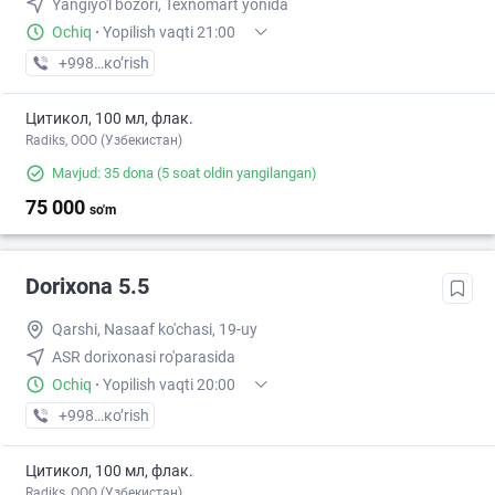
Yangiyo'l bozori, Texnomart yonida
Ochiq
·
Yopilish vaqti 21:00
+998 (88) XXX-XX-XX
кo’rish
Цитикол, 100 мл, флак.
Radiks, ООО (Узбекистан)
Mavjud: 35 dona
(5 soat oldin yangilangan)
75 000
so'm
Dorixona 5.5
Qarshi, Nasaaf ko'chasi, 19-uy
ASR dorixonasi ro'parasida
Ochiq
·
Yopilish vaqti 20:00
+998 (75) XXX-XX-XX
кo’rish
Цитикол, 100 мл, флак.
Radiks, ООО (Узбекистан)