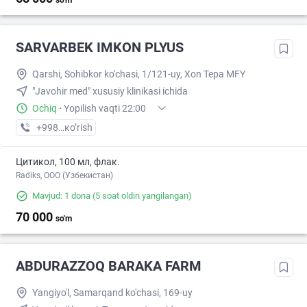
so'm
SARVARBEK IMKON PLYUS
Qarshi, Sohibkor ko'chasi, 1/121-uy, Xon Tepa MFY
"Javohir med" xususiy klinikasi ichida
Ochiq
·
Yopilish vaqti 22:00
+998 (95) XXX-XX-XX
кo’rish
Цитикол, 100 мл, флак.
Radiks, ООО (Узбекистан)
Mavjud: 1 dona
(5 soat oldin yangilangan)
70 000
so'm
ABDURAZZOQ BARAKA FARM
Yangiyo'l, Samarqand ko'chasi, 169-uy