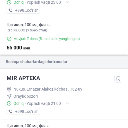
Ochiq
·
Yopilish vaqti 23:00
+998 (99) XXX-XX-XX
кo’rish
Цитикол, 100 мл, флак.
Radiks, ООО (Узбекистан)
Mavjud: 7 dona
(5 soat oldin yangilangan)
65 000
so'm
Boshqa shaharlardagi dorixonalar
MIR APTEKA
Nukus, Ernazar Alakoz ko'chasi, 162-uy
Oraylik bozori
Ochiq
·
Yopilish vaqti 21:00
+998 (90) XXX-XX-XX
кo’rish
Цитикол, 100 мл, флак.