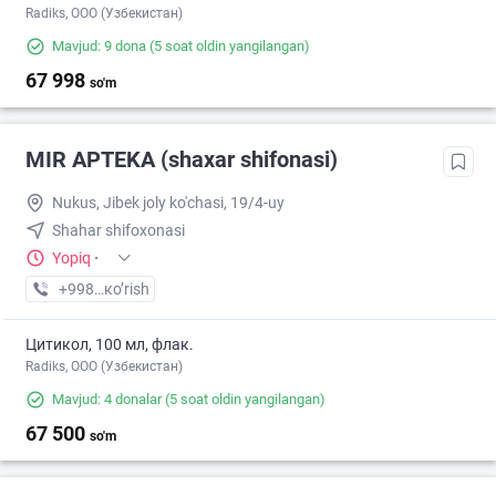
Radiks, ООО (Узбекистан)
Mavjud: 9 dona
(5 soat oldin yangilangan)
67 998
so'm
MIR APTEKA (shaxar shifonasi)
Nukus, Jibek joly ko'chasi, 19/4-uy
Shahar shifoxonasi
Yopiq
·
+998 (93) XXX-XX-XX
кo’rish
Цитикол, 100 мл, флак.
Radiks, ООО (Узбекистан)
Mavjud: 4 donalar
(5 soat oldin yangilangan)
67 500
so'm