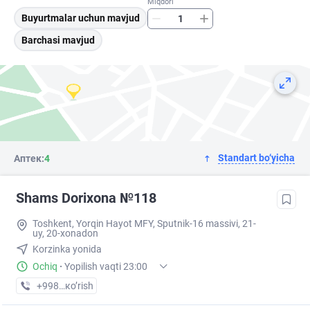
Miqdori
Buyurtmalar uchun mavjud
Barchasi mavjud
Standart bo‘yicha
Аптек:
4
Shams Dorixona №118
Toshkent, Yorqin Hayot MFY, Sputnik-16 massivi, 21-
uy, 20-xonadon
Korzinka yonida
Ochiq
·
Yopilish vaqti 23:00
+998 (79) XXX-XX-XX
кo’rish