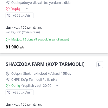
Qashqadoryo viloyati tez yordam oldida
Yopiq
·
+998 (99) XXX-XX-XX
кo’rish
Цитикол, 100 мл, флак.
Radiks, ООО (Узбекистан)
Mavjud: 15 dona
(5 soat oldin yangilangan)
81 900
so'm
SHAXZODA FARM (KO'P TARMOQLI)
Qo'qon, Shokhrukhobod ko'chasi, 15E-uy
CHPK Ko`p Tarmoqli Poliklinika
Ochiq
·
Yopilish vaqti 20:00
+998 (91) XXX-XX-XX
кo’rish
Цитикол, 100 мл, флак.