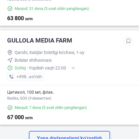
Mavjud: 31 dona
(5 soat oldin yangilangan)
63 800
so'm
GULLOLA MEDIA FARM
Qarshi, Xalqlar Do'stligi ko'chasi, 1-uy
Bolalar shifoxonasi
Ochiq
·
Yopilish vaqti 22:00
+998 (75) XXX-XX-XX
кo’rish
Цитикол, 100 мл, флак.
Radiks, ООО (Узбекистан)
Mavjud: 7 dona
(5 soat oldin yangilangan)
67 000
so'm
Yana dorixonalarni ko‘rsatish