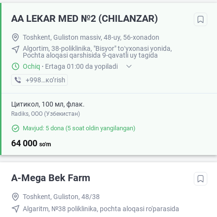
AA LEKAR MED №2 (CHILANZAR)
Toshkent, Guliston massiv, 48-uy, 56-xonadon
Algortim, 38-poliklinika, "Bisyor" toʻyxonasi yonida,
Pochta aloqasi qarshisida 9-qavatli uy tagida
Ochiq
·
Ertaga 01:00 da yopiladi
+998 (97) XXX-XX-XX
кo’rish
Цитикол, 100 мл, флак.
Radiks, ООО (Узбекистан)
Mavjud: 5 dona
(5 soat oldin yangilangan)
64 000
so'm
A-Mega Bek Farm
Toshkent, Guliston, 48/38
Algaritm, №38 poliklinika, pochta aloqasi ro'parasida