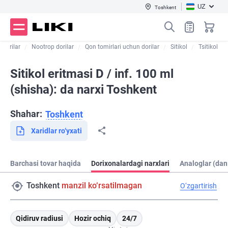
UZ
Toshkent
 dorilar
Nootrop dorilar
Qon tomirlari uchun dorilar
Sitikol
Tsitikol
Sitikol eritmasi D / inf. 100 ml
(shisha): da narxi Toshkent
Shahar:
Toshkent
Xaridlar ro‘yxati
Barchasi tovar haqida
Dorixonalardagi narxlari
Analoglar (dan
Toshkent
manzil ko‘rsatilmagan
O‘zgartirish
Qidiruv radiusi
Hozir ochiq
24/7