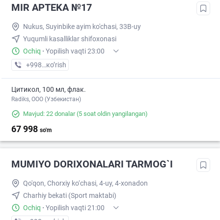
MIR APTEKA №17
Nukus, Suyinbike ayim ko'chasi, 33B-uy
Yuqumli kasalliklar shifoxonasi
Ochiq
·
Yopilish vaqti 23:00
+998 (91) XXX-XX-XX
кo’rish
Цитикол, 100 мл, флак.
Radiks, ООО (Узбекистан)
Mavjud: 22 donalar
(5 soat oldin yangilangan)
67 998
so'm
MUMIYO DORIXONALARI TARMOG`I
Qo'qon, Chorxiy ko‘chasi, 4-uy, 4-xonadon
Charhiy bekati (Sport maktabi)
Ochiq
·
Yopilish vaqti 21:00