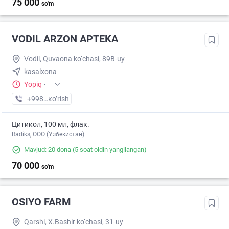
75 000
so'm
VODIL ARZON APTEKA
Vodil, Quvaona ko‘chasi, 89B-uy
kasalxona
Yopiq
·
+998 (99) XXX-XX-XX
кo’rish
Цитикол, 100 мл, флак.
Radiks, ООО (Узбекистан)
Mavjud: 20 dona
(5 soat oldin yangilangan)
70 000
so'm
OSIYO FARM
Qarshi, X.Bashir ko‘chasi, 31-uy