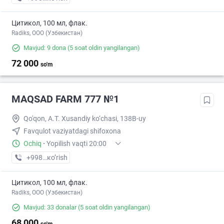
Цитикол, 100 мл, флак.
Radiks, ООО (Узбекистан)
Mavjud: 9 dona
(5 soat oldin yangilangan)
72 000
so'm
MAQSAD FARM 777 №1
Qo'qon, A.T. Xusandiy ko‘chasi, 138B-uy
Favqulot vaziyatdagi shifoxona
Ochiq
·
Yopilish vaqti 20:00
+998 (73) XXX-XX-XX
кo’rish
Цитикол, 100 мл, флак.
Radiks, ООО (Узбекистан)
Mavjud: 33 donalar
(5 soat oldin yangilangan)
68 000