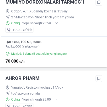
MUMIYO DORIXONALARI TARMOG`I
Qo'qon, A.T. Xuqandiy ko'chasi, 155-uy
27-Maktab yoni Shoshilinch yordam yo'lida
Ochiq
·
Yopilish vaqti 23:59
+998 (91) XXX-XX-XX
кo’rish
Цитикол, 100 мл, флак.
Radiks, ООО (Узбекистан)
Mavjud: 5 dona
(5 soat oldin yangilangan)
70 000
so'm
AHROR PHARM
Yangiyo'l, Registon ko'chasi, 14A-uy
tug'ruqxona yonida
Ochiq
·
Yopilish vaqti 23:00
+998 (88) XXX-XX-XX
кo’rish