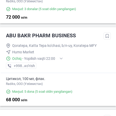
Radiks, ООО (Узбекистан)
Mavjud: 3 donalar
(5 soat oldin yangilangan)
72 000
so'm
ABU BAKR PHARM BUSINESS
Qoratepa, Katta Tepa ko'chasi, b/n-uy, Koratepa MFY
Humo Market
Ochiq
·
Yopilish vaqti 22:00
+998 (91) XXX-XX-XX
кo’rish
Цитикол, 100 мл, флак.
Radiks, ООО (Узбекистан)
Mavjud: 5 dona
(5 soat oldin yangilangan)
68 000
so'm