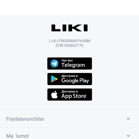
L-I-K-I PROGRAM PHARM
STIR 309805779
Foydalanuvchilar
Ma `lumot