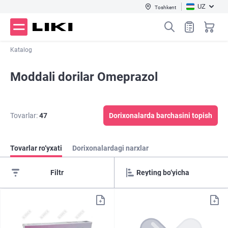
UZ
Toshkent
Katalog
Moddali dorilar Omeprazol
Tovarlar:
47
Dorixonalarda barchasini topish
Tovarlar ro‘yxati
Dorixonalardagi narxlar
Filtr