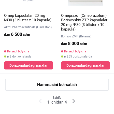
Omep kapsulalari 20 mg
Omeprazol (Omeprazolum)
№30 (3 blister х 10 kapsula)
Borisovskiy ZTP kapsulalari
20 mg №30 (3 blister х 10
Akriti Pharmaceuticals (Hindiston)
kapsula)
6 500
dan
so'm
Borisov ZMP (Belarus)
8 000
dan
so'm
Retsept bo'yicha
Retsept bo'yicha
в 3 dorixonalarda
в 255 dorixonalarda
Dorixonalardagi narxlar
Dorixonalardagi narxlar
Hammasini ko‘rsatish
Sahifa
1 ichidan 4