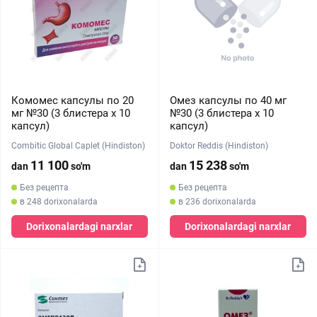
Комомес капсулы по 20
Омез капсулы по 40 мг
мг №30 (3 блистера х 10
№30 (3 блистера х 10
капсул)
капсул)
Combitic Global Caplet (Hindiston)
Doktor Reddis (Hindiston)
11 100
15 238
dan
so'm
dan
so'm
Без рецепта
Без рецепта
в 248 dorixonalarda
в 236 dorixonalarda
Dorixonalardagi narxlar
Dorixonalardagi narxlar