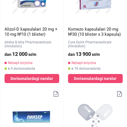
Alizol-D kapsulalari 20 mg +
Komezo kapsulalari 20 mg
10 mg №10 (1 blister)
№30 (10 blister х 3 kapsula)
Alisha & Isha Pharmaceuticals
Cure Quick Pharmaceuticals
(Hindiston)
(Hindiston)
12 000
13 900
dan
so'm
dan
so'm
Retsept bo'yicha
Retsept bo'yicha
в 9 dorixonalarda
в 76 dorixonalarda
Dorixonalardagi narxlar
Dorixonalardagi narxlar