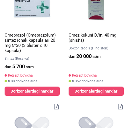
Omeprazol (Omeprazolum)
Omez kukuni D/in. 40 mg
sintez ichak kapsulalari 20
(shisha)
mg №30 (3 blister х 10
Doktor Reddis (Hindiston)
kapsula)
20 000
dan
so'm
Sintez (Rossiya)
5 700
dan
so'm
Retsept bo'yicha
Retsept bo'yicha
в 88 dorixonalarda
в 352 dorixonalarda
Dorixonalardagi narxlar
Dorixonalardagi narxlar