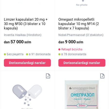
Limzer kapsulalari 20 mg +
Omegast mikropelletli
30 mg №30 (3 blister х 10
kapsulalar 10 mg №14 (2
kapsula)
blister х 7 kapsula)
Inventia Healkea (Hindiston)
Nobel-Pharmsanoat (O`zbekiston)
57 000
9 000
dan
so'm
dan
so'm
Retsept bo'yicha
Без рецепта
в 91 dorixonada
в 78 dorixonalarda
Dorixonalardagi narxlar
Dorixonalardagi narxlar