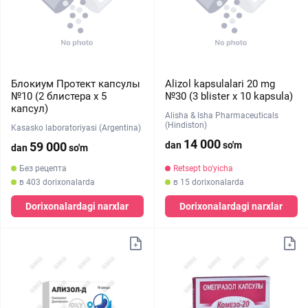
Блокиум Протект капсулы
Alizol kapsulalari 20 mg
№10 (2 блистера х 5
№30 (3 blister х 10 kapsula)
капсул)
Alisha & Isha Pharmaceuticals
(Hindiston)
Kasasko laboratoriyasi (Argentina)
14 000
59 000
dan
so'm
dan
so'm
Без рецепта
Retsept bo'yicha
в 403 dorixonalarda
в 15 dorixonalarda
Dorixonalardagi narxlar
Dorixonalardagi narxlar