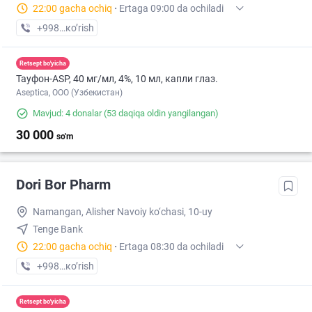
22:00 gacha ochiq
·
Ertaga 09:00 da ochiladi
+998 (98) XXX-XX-XX
кo’rish
Retsept bo'yicha
Тауфон-ASP, 40 мг/мл, 4%, 10 мл, капли глаз.
Aseptica, ООО (Узбекистан)
Mavjud: 4 donalar
(53 daqiqa oldin yangilangan)
30 000
so'm
Dori Bor Pharm
Namangan, Alisher Navoiy ko‘chasi, 10-uy
Tenge Bank
22:00 gacha ochiq
·
Ertaga 08:30 da ochiladi
+998 (99) XXX-XX-XX
кo’rish
Retsept bo'yicha