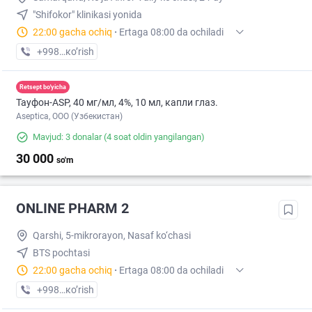
"Shifokor" klinikasi yonida
22:00 gacha ochiq
·
Ertaga 08:00 da ochiladi
+998 (77) XXX-XX-XX
кo’rish
Retsept bo'yicha
Тауфон-ASP, 40 мг/мл, 4%, 10 мл, капли глаз.
Aseptica, ООО (Узбекистан)
Mavjud: 3 donalar
(4 soat oldin yangilangan)
30 000
so'm
ONLINE PHARM 2
Qarshi, 5-mikrorayon, Nasaf ko‘chasi
BTS pochtasi
22:00 gacha ochiq
·
Ertaga 08:00 da ochiladi
+998 (97) XXX-XX-XX
кo’rish