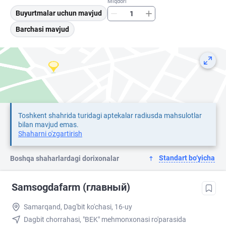
Miqdori
Buyurtmalar uchun mavjud
Barchasi mavjud
Toshkent shahrida turidagi aptekalar radiusda mahsulotlar
bilan mavjud emas.
Shaharni o'zgartirish
Standart bo‘yicha
Boshqa shaharlardagi dorixonalar
Samsogdafarm (главный)
Samarqand, Dag'bit ko'chasi, 16-uy
Dagbit chorrahasi, "BEK" mehmonxonasi ro'parasida