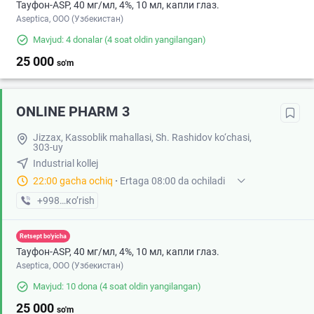
Тауфон-ASP, 40 мг/мл, 4%, 10 мл, капли глаз.
Aseptica, ООО (Узбекистан)
Mavjud: 4 donalar
(4 soat oldin yangilangan)
25 000
so'm
ONLINE PHARM 3
Jizzax, Kassoblik mahallasi, Sh. Rashidov ko‘chasi,
303-uy
Industrial kollej
22:00 gacha ochiq
·
Ertaga 08:00 da ochiladi
+998 (88) XXX-XX-XX
кo’rish
Retsept bo'yicha
Тауфон-ASP, 40 мг/мл, 4%, 10 мл, капли глаз.
Aseptica, ООО (Узбекистан)
Mavjud: 10 dona
(4 soat oldin yangilangan)
25 000
so'm