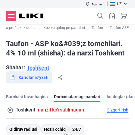
UZ
Toshkent
ri va profilaktik dorilar
Ko'z va quloq preparatlari
Taufon
Taufon-ASP
Taufon - ASP ko&#039;z tomchilari.
4% 10 ml (shisha): da narxi Toshkent
Shahar:
Toshkent
Xaridlar ro‘yxati
Barchasi tovar haqida
Dorixonalardagi narxlari
Analoglar (dan
Toshkent
manzil ko‘rsatilmagan
O‘zgartirish
Qidiruv radiusi
Hozir ochiq
24/7