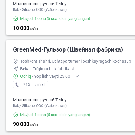
Молокоотсос ручной Teddy
Baby Silicone, OOO (Узбекистан)
Mavjud: 1 dona
(5 soat oldin yangilangan)
10 000
so'm
GreenMed-Гульзор (Швейная фабрика)
Toshkent shahri, Uchtepa tumani beshkayragach ko'chasi, 3​
Bekat: To'qimachilik fabrikasi
Ochiq
·
Yopilish vaqti 23:00
71XXXXXXX
кo’rish
Молокоотсос ручной Teddy
Baby Silicone, OOO (Узбекистан)
Mavjud: 1 dona
(5 soat oldin yangilangan)
90 000
so'm