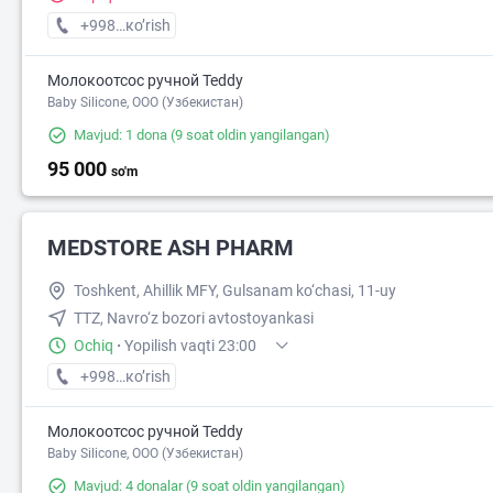
+998 (77) XXX-XX-XX
кo’rish
Молокоотсос ручной Teddy
Baby Silicone, OOO (Узбекистан)
Mavjud: 1 dona
(9 soat oldin yangilangan)
95 000
so'm
MEDSTORE ASH PHARM
Toshkent, Ahillik MFY, Gulsanam ko‘chasi, 11-uy
TTZ, Navro‘z bozori avtostoyankasi
Ochiq
·
Yopilish vaqti 23:00
+998 (95) XXX-XX-XX
кo’rish
Молокоотсос ручной Teddy
Baby Silicone, OOO (Узбекистан)
Mavjud: 4 donalar
(9 soat oldin yangilangan)