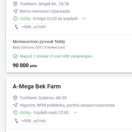
Toshkent, Sergeli 8A, 18/38
Meros restorani ro'parasida
Ochiq
·
Ertaga 02:00 da yopiladi
+998 (91) XXX-XX-XX
кo’rish
Молокоотсос ручной Teddy
Baby Silicone, OOO (Узбекистан)
Mavjud: 2 donalar
(5 soat oldin yangilangan)
90 000
so'm
A-Mega Bek Farm
Toshkent, Guliston, 48/38
Algaritm, №38 poliklinika, pochta aloqasi ro'parasida
Ochiq
·
Yopilish vaqti 23:00
+998 (99) XXX-XX-XX
кo’rish