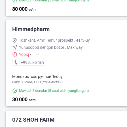
Mavjud: 3 donalar
(5 soat oldin yangilangan)
80 000
so'm
Himmedpharm
Toshkent, Amir Temur prospekti, 41/3-uy
Yunusobod dehqon bozori, Max way
Yopiq
·
+998 (97) XXX-XX-XX
кo’rish
Молокоотсос ручной Teddy
Baby Silicone, OOO (Узбекистан)
Mavjud: 2 donalar
(5 soat oldin yangilangan)
30 000
so'm
072 SHOH FARM