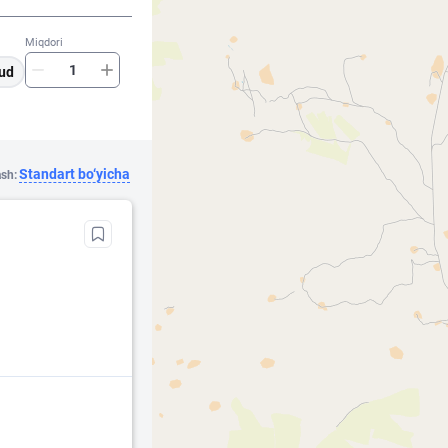
Miqdori
ud
Standart bo‘yicha
ash: