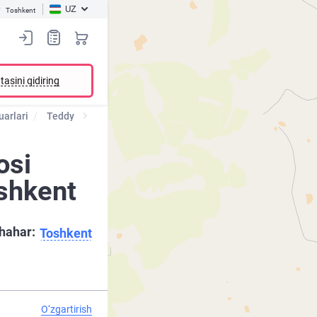
UZ
Toshkent
tasini qidiring
uarlari
Teddy
osi
oshkent
hahar:
Toshkent
O‘zgartirish