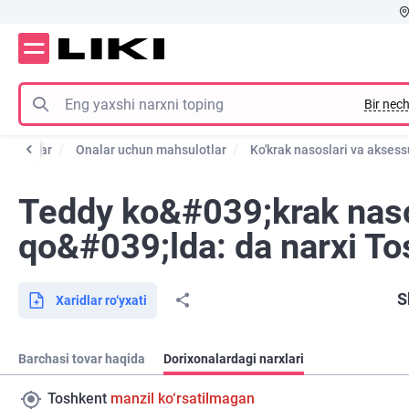
Bir nech
hsulotlar
Onalar uchun mahsulotlar
Ko'krak nasoslari va aksess
Teddy ko&#039;krak nas
qo&#039;lda: da narxi T
S
Xaridlar ro‘yxati
Barchasi tovar haqida
Dorixonalardagi narxlari
Toshkent
manzil ko‘rsatilmagan