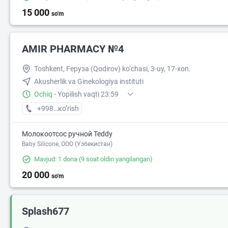
15 000
so'm
AMIR PHARMACY №4
Toshkent, Fеруза (Qodirov) ko‘chasi, 3-uy, 17-xon.
Akusherlik va Ginekologiya instituti
Ochiq
·
Yopilish vaqti 23:59
+998 (77) XXX-XX-XX
кo’rish
Молокоотсос ручной Teddy
Baby Silicone, OOO (Узбекистан)
Mavjud: 1 dona
(9 soat oldin yangilangan)
20 000
so'm
Splash677