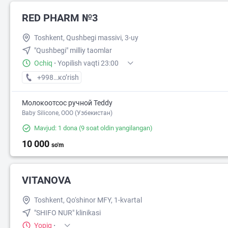
RED PHARM №3
Toshkent, Qushbegi massivi, 3-uy
"Qushbegi" milliy taomlar
Ochiq
·
Yopilish vaqti 23:00
+998 (77) XXX-XX-XX
кo’rish
Молокоотсос ручной Teddy
Baby Silicone, OOO (Узбекистан)
Mavjud: 1 dona
(9 soat oldin yangilangan)
10 000
so'm
VITANOVA
Toshkent, Qo‘shinor MFY, 1-kvartal
"SHIFO NUR" klinikasi
Yopiq
·