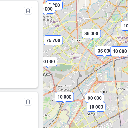
8 000
10 000
10
36 000
75 700
36 000
10 000
10 000
10 000
90 000
10 000