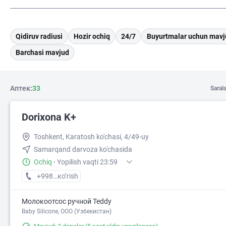
Qidiruv radiusi
Hozir ochiq
24/7
Buyurtmalar uchun mavj
Barchasi mavjud
Аптек:
33
Saral
Dorixona K+
Toshkent, Karatosh ko'chasi, 4/49-uy
Samarqand darvoza ko'chasida
Ochiq
·
Yopilish vaqti 23:59
+998 (88) XXX-XX-XX
кo’rish
Молокоотсос ручной Teddy
Baby Silicone, OOO (Узбекистан)