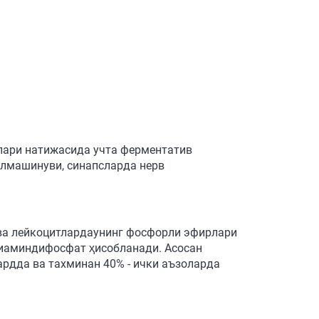
лари натижасида учта ферментатив
алмашинуви, синапсларда нерв
 ва лейкоцитлардаунинг фосфорли эфирлари
иаминдифосфат ҳисобланади. Асосан
ардда ва тахминан 40% - ички аъзоларда