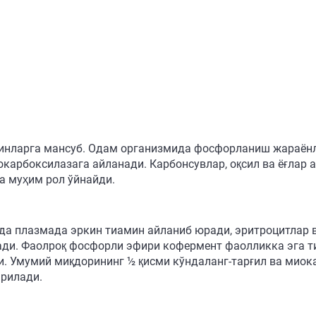
минларга мансуб. Одам организмида фосфорланиш жараён
карбоксилазага айланади. Карбонсувлар, оқсил ва ёғлар 
а муҳим рол ўйнайди.
нда плазмада эркин тиамин айланиб юради, эритроцитлар
ди. Фаолроқ фосфорли эфири кофермент фаолликка эга т
ди. Умумий миқдорининг ½ қисми кўндаланг-тарғил ва миок
арилади.