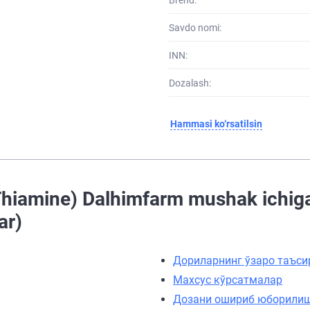
Savdo nomi:
INN:
Dozalash:
Hammasi ko‘rsatilsin
Thiamine) Dalhimfarm mushak ichiga
ar)
Дориларнинг ўзаро таъси
Махсус кўрсатмалар
Дозани ошириб юборили