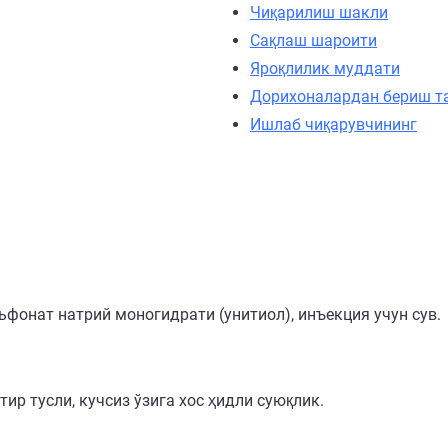
Чиқарилиш шакли
Сақлаш шароити
Яроқлилик муддати
Дорихоналардан бериш т
Ишлаб чиқарувчининг
онат натрий моногидрати (унитиол), инъекция учун сув.
тир тусли, кучсиз ўзига хос ҳидли суюқлик.