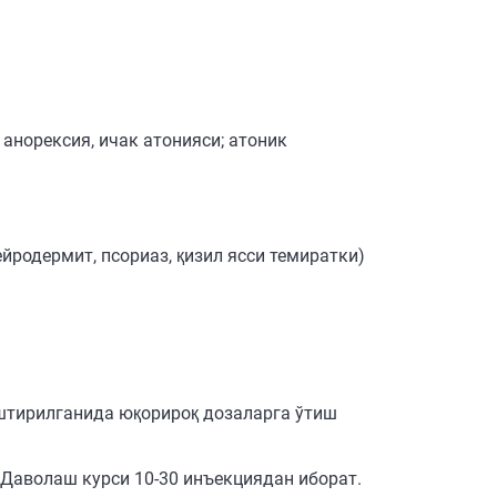
анорексия, ичак атонияси; атоник
родермит, псориаз, қизил ясси темиратки)
аштирилганида юқорироқ дозаларга ўтиш
. Даволаш курси 10-30 инъекциядан иборат.