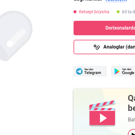
Retsept bo'yicha
63 ta 
Dorixonalarda
Analoglar (dan
Q
b
Bat