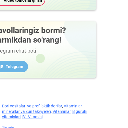
Video tomosha qilish
avollaringiz bormi?
armikdan so'rang!
legram chat-boti
Telegram
Dori vositalari va profilaktik dorilar
,
Vitaminlar,
minerallar va xun takviyeleri
,
Vitaminlar
,
B guruhi
vitaminlari
,
B1 Vitamini
Tiamin