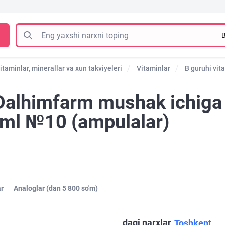
B
itaminlar, minerallar va xun takviyeleri
Vitaminlar
B guruhi vit
Dalhimfarm mushak ichiga
 ml №10 (ampulalar)
ar
Analoglar (dan 5 800 so'm)
dagi narxlar
Toshkent