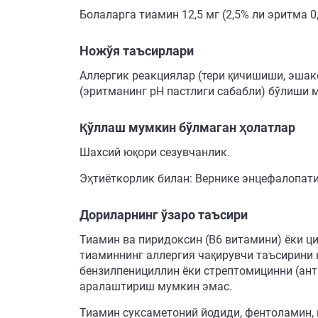
Болаларга тиамин 12,5 мг (2,5% ли эритма 0
Ножўя таъсирлари
Аллергик реакциялар (тери қичишиши, эшак
(эритманинг рН пастлиги сабабли) бўлиши 
Қўллаш мумкин бўлмаган ҳолатлар
Шахсий юқори сезувчанлик.
Эҳтиёткорлик билан: Вернике энцефалопати
Дориларнинг ўзаро таъсири
Тиамин ва пиридоксин (В6 витамини) ёки 
тиаминнинг аллергия чақирувчи таъсирини
бензилпенициллин ёки стрептомицинни (ан
аралаштириш мумкин эмас.
Тиамин суксаметоний йодиди, фентоламин, 