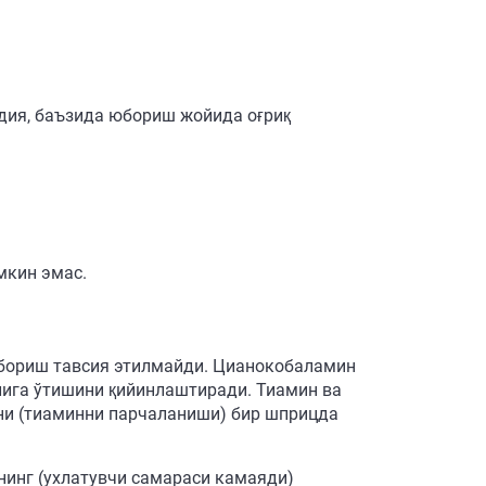
рдия, баъзида юбориш жойида оғриқ
мкин эмас.
юбориш тавсия этилмайди. Цианокобаламин
лига ўтишини қийинлаштиради. Тиамин ва
ини (тиаминни парчаланиши) бир шприцда
нинг (ухлатувчи самараси камаяди)