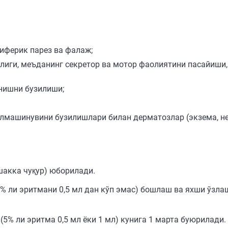
риферик парез ва фалаж;
лиги, меъданинг секретор ва мотор фаолиятини пасайиши, 
нишни бузилиши;
машинувини бузилишлари билан дерматозлар (экзема, ней
шакка чуқур) юборилади.
% ли эритмани 0,5 мл дан кўп эмас) бошлаш ва яхши ўзл
 (5% ли эритма 0,5 мл ёки 1 мл) кунига 1 марта буюрилади