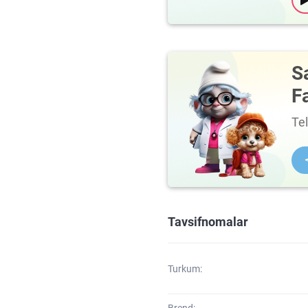
S
F
Te
Tavsifnomalar
Turkum:
Brend: