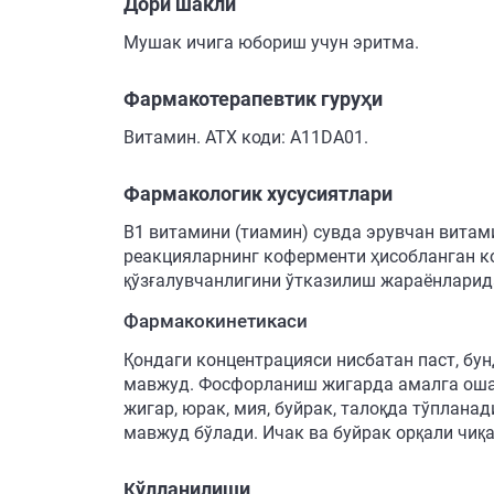
Дори шакли
Мушак ичига юбориш учун эритма.
Фармакотерапевтик гуруҳи
Витамин. АТХ коди: A11DA01.
Фармакологик хусусиятлари
В1 витамини (тиамин) сувда эрувчан вита
реакцияларнинг коферменти ҳисобланган ко
қўзғалувчанлигини ўтказилиш жараёнларид
Фармакокинетикаси
Қондаги концентрацияси нисбатан паст, бу
мавжуд. Фосфорланиш жигарда амалга оша
жигар, юрак, мия, буйрак, талоқда тўплана
мавжуд бўлади. Ичак ва буйрак орқали чиқ
Қўлланилиши