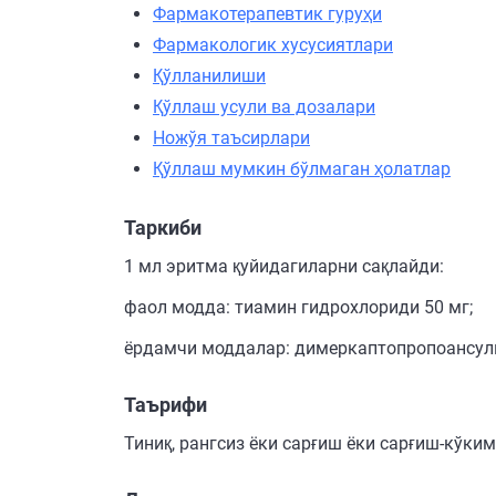
Фармакотерапевтик гуруҳи
Фармакологик хусусиятлари
Қўлланилиши
Қўллаш усули ва дозалари
Ножўя таъсирлари
Қўллаш мумкин бўлмаган ҳолатлар
Таркиби
1 мл эритма қуйидагиларни сақлайди:
фаол модда: тиамин гидрохлориди 50 мг;
ёрдамчи моддалар: димеркаптопропоансульф
Таърифи
Тиниқ, рангсиз ёки сарғиш ёки сарғиш-кўким