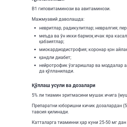
В1 гиповитаминози ва авитаминози.
Мажмуавий даволашда:
невритлар, радикулитлар; невралгия; пе
меъда ва ўн икки бармоқ ичак яра касал
қабзиятлар;
миокардиодистрофия; коронар қон айла
қандли диабет;
нейротрофик ўзгаришлар ва моддалар ал
да қўлланилади.
Қўллаш усули ва дозалари
5% ли тиамин эритмасини мушак ичига (му
Препаратни юборишни кичик дозалардан (5
тавсия қилинади.
Катталарга тиаминни ҳар куни 25-50 мг дан