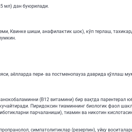
,5 мл) дан буюрилади.
еми, Квинке шиши, анафилактик шок), кўп терлаш, тахика
мумкин.
яси, аёлларда пери- ва постменопауза даврида қўллаш му
цианокобаламинни (В12 витамини) бир вақтда парентерал 
 кучайтиради. Пиридоксин тиаминнинг биологик фаол шак
тиботикларни парчаланиши), тиамин ва никотин кислотас
пропранолол, симпатолитиклар (резерпин), уйқу воситалар