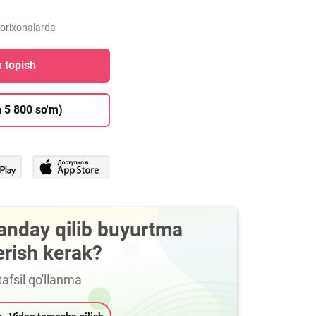
dorixonalarda
 topish
 5 800 so'm)
anday qilib buyurtma
erish kerak?
afsil qo'llanma