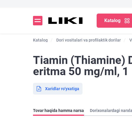
Katalog
Katalog
Dori vositalari va profilaktik dorilar
V
Tiamin (Thiamine) 
eritma 50 mg/ml, 1
Xaridlar ro‘yxatiga
Tovar haqida hamma narsa
Dorixonalardagi narxl