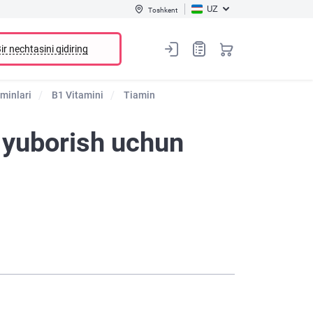
UZ
Toshkent
ir nechtasini qidiring
aminlari
B1 Vitamini
Tiamin
 yuborish uchun