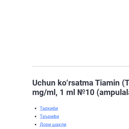
Uchun ko‘rsatma Tiamin (
mg/ml, 1 ml №10 (ampulal
Таркиби
Таърифи
Дори шакли