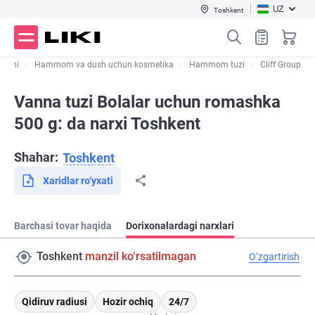
UZ
Toshkent
rishi
Hammom va dush uchun kosmetika
Hammom tuzi
Cliff Group
Vanna tuzi Bolalar uchun romashka
500 g: da narxi Toshkent
Shahar:
Toshkent
Xaridlar ro‘yxati
Barchasi tovar haqida
Dorixonalardagi narxlari
Toshkent
manzil ko‘rsatilmagan
O‘zgartirish
Qidiruv radiusi
Hozir ochiq
24/7