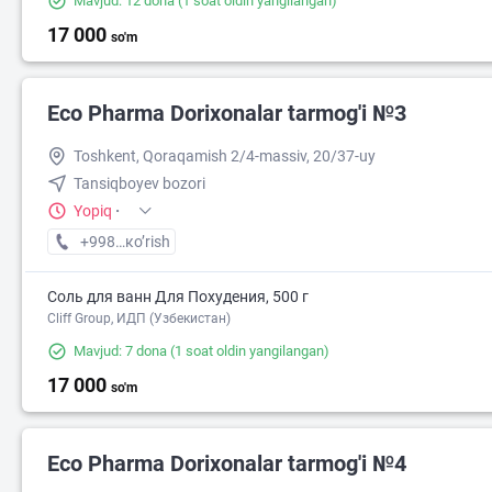
Mavjud: 12 dona
(1 soat oldin yangilangan)
17 000
so'm
Eco Pharma Dorixonalar tarmog'i №3
Toshkent, Qoraqamish 2/4-massiv, 20/37-uy
Tansiqboyev bozori
Yopiq
·
+998 (99) XXX-XX-XX
кo’rish
Соль для ванн Для Похудения, 500 г
Cliff Group, ИДП (Узбекистан)
Mavjud: 7 dona
(1 soat oldin yangilangan)
17 000
so'm
Eco Pharma Dorixonalar tarmog'i №4