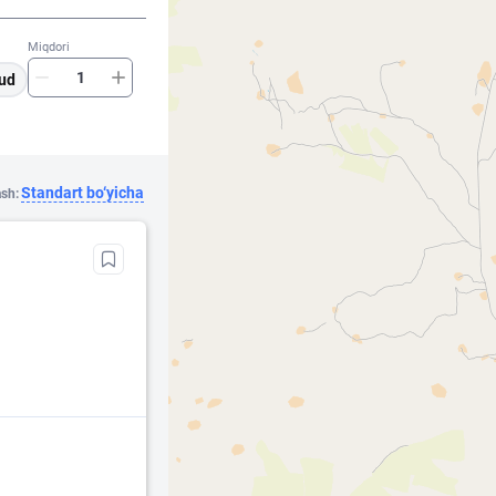
Miqdori
ud
Standart bo‘yicha
ash: