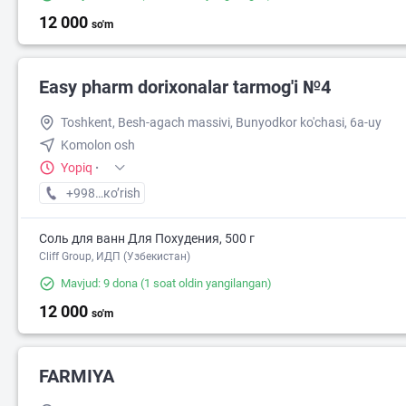
12 000
so'm
Easy pharm dorixonalar tarmog'i №4
Toshkent, Besh-agach massivi, Bunyodkor ko'chasi, 6a-uy
Komolon osh
Yopiq
·
+998 (71) XXX-XX-XX
кo’rish
Соль для ванн Для Похудения, 500 г
Cliff Group, ИДП (Узбекистан)
14 000
Mavjud: 9 dona
(1 soat oldin yangilangan)
12 000
so'm
FARMIYA