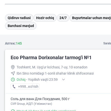
Qidiruv radiusi
Hozir ochiq
24/7
Buyurtmalar uchun mavj
Barchasi mavjud
Аптек:
145
Saral
Eco Pharma Dorixonalar tarmog'i №1
Toshkent, M. Uyg'ur ko'chasi, 7-uy, 10-xonadon
Ibn Sino nomidagi 1-sonli shahar klinik shifoxonasi
Ochiq
·
Yopilish vaqti 23:59
+998 (71) XXX-XX-XX
кo’rish
Соль для ванн Для Похудения, 500 г
Cliff Group, ИДП (Узбекистан)