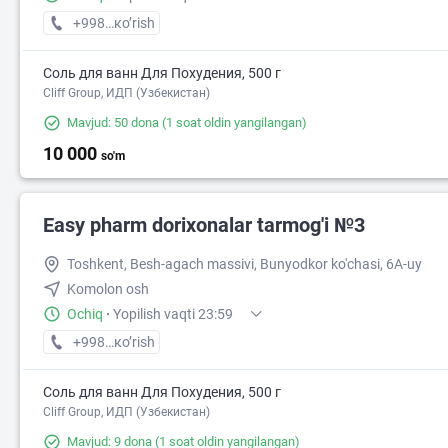
+998 (97) XXX-XX-XX
кo’rish
Соль для ванн Для Похудения, 500 г
Cliff Group, ИДП (Узбекистан)
Mavjud: 50 dona
(1 soat oldin yangilangan)
10 000
so'm
Easy pharm dorixonalar tarmog'i №3
Toshkent, Besh-agach massivi, Bunyodkor ko'chasi, 6A-uy
Komolon osh
Ochiq
·
Yopilish vaqti 23:59
+998 (71) XXX-XX-XX
кo’rish
Соль для ванн Для Похудения, 500 г
Cliff Group, ИДП (Узбекистан)
Mavjud: 9 dona
(1 soat oldin yangilangan)