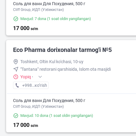
Соль для ванн Для Похудения, 500 г
Cliff Group, ИДП (Узбекистан)
Mavjud: 7 dona
(1 soat oldin yangilangan)
17 000
so'm
Eco Pharma dorixonalar tarmog'i №5
Toshkent, Oltin Kul ko'chasi, 10-uy
"Tantana" restorani qarshisida, Islom ota masjidi
Yopiq
·
+998 (55) XXX-XX-XX
кo’rish
Соль для ванн Для Похудения, 500 г
Cliff Group, ИДП (Узбекистан)
Mavjud: 10 dona
(1 soat oldin yangilangan)
17 000
so'm