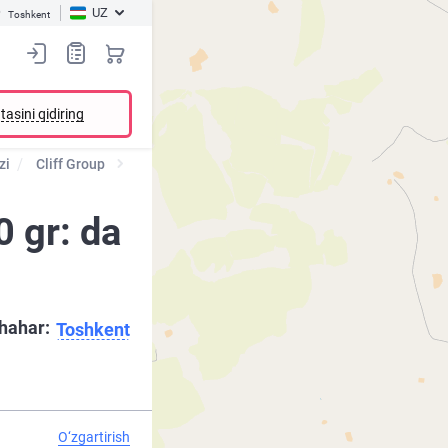
UZ
Toshkent
tasini qidiring
zi
Cliff Group
0 gr: da
hahar:
Toshkent
O‘zgartirish