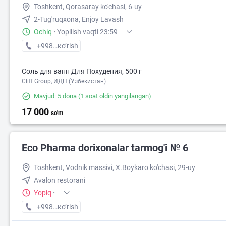
Toshkent, Qorasaray ko'chasi, 6-uy
2-Tug'ruqxona, Enjoy Lavash
Ochiq
·
Yopilish vaqti 23:59
+998 (55) XXX-XX-XX
кo’rish
Соль для ванн Для Похудения, 500 г
Cliff Group, ИДП (Узбекистан)
Mavjud: 5 dona
(1 soat oldin yangilangan)
17 000
so'm
Eco Pharma dorixonalar tarmog'i № 6
Toshkent, Vodnik massivi, X.Boykaro ko'chasi, 29-uy
Avalon restorani
Yopiq
·
+998 (55) XXX-XX-XX
кo’rish