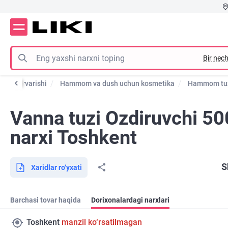
Bir nech
ana parvarishi
Hammom va dush uchun kosmetika
Hammom tu
Vanna tuzi Ozdiruvchi 50
narxi Toshkent
S
Xaridlar ro‘yxati
Barchasi tovar haqida
Dorixonalardagi narxlari
Toshkent
manzil ko‘rsatilmagan