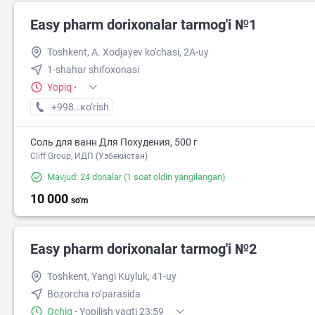
Easy pharm dorixonalar tarmog'i №1
14 000
Toshkent, A. Xodjayev ko'chasi, 2A-uy
1-shahar shifoxonasi
Yopiq
·
+998 (94) XXX-XX-XX
кo’rish
Соль для ванн Для Похудения, 500 г
Cliff Group, ИДП (Узбекистан)
Mavjud: 24 donalar
(1 soat oldin yangilangan)
10 000
so'm
Easy pharm dorixonalar tarmog'i №2
Toshkent, Yangi Kuyluk, 41-uy
Bozorcha ro‘parasida
Ochiq
·
Yopilish vaqti 23:59