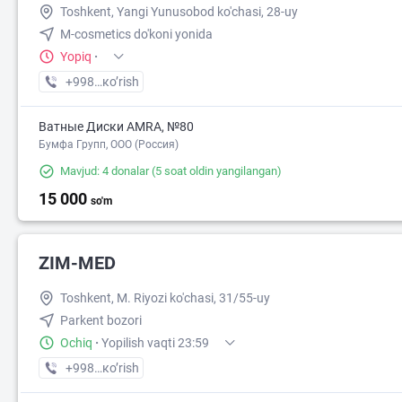
Toshkent, Yangi Yunusobod ko'chasi, 28-uy
M-cosmetics do'koni yonida
Yopiq
·
+998 (93) XXX-XX-XX
кo’rish
Ватные Диски AMRA, №80
Бумфа Групп, ООО (Россия)
Mavjud: 4 donalar
(5 soat oldin yangilangan)
15 000
so'm
ZIM-MED
Toshkent, M. Riyozi ko'chasi, 31/55-uy
Parkent bozori
Ochiq
·
Yopilish vaqti 23:59
+998 (55) XXX-XX-XX
кo’rish