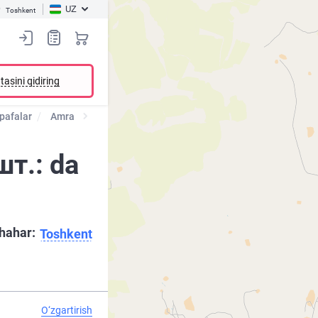
UZ
Toshkent
tasini qidiring
 pafalar
Amrа
т.: da
hahar:
Toshkent
O‘zgartirish