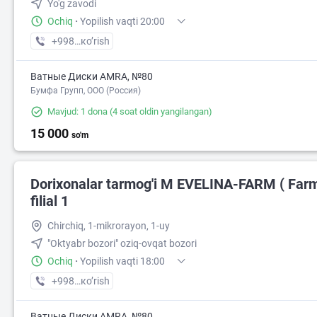
Yo'g zavodi
Ochiq
·
Yopilish vaqti 20:00
+998 (88) XXX-XX-XX
кo’rish
Ватные Диски AMRA, №80
Бумфа Групп, ООО (Россия)
Mavjud: 1 dona
(4 soat oldin yangilangan)
15 000
so'm
Dorixonalar tarmog'i M EVELINA-FARM ( Far
filial 1
Chirchiq, 1-mikrorayon, 1-uy
"Oktyabr bozori" oziq-ovqat bozori
Ochiq
·
Yopilish vaqti 18:00
+998 (95) XXX-XX-XX
кo’rish
Ватные Диски AMRA, №80