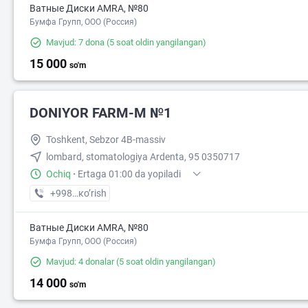
Ватные Диски AMRA, №80
Бумфа Групп, ООО (Россия)
Mavjud: 7 dona
(5 soat oldin yangilangan)
15 000
so'm
DONIYOR FARM-M №1
Toshkent, Sebzor 4B-massiv
lombard, stomatologiya Ardenta, 95 0350717
Ochiq
·
Ertaga 01:00 da yopiladi
+998 (71) XXX-XX-XX
кo’rish
Ватные Диски AMRA, №80
Бумфа Групп, ООО (Россия)
Mavjud: 4 donalar
(5 soat oldin yangilangan)
14 000
so'm