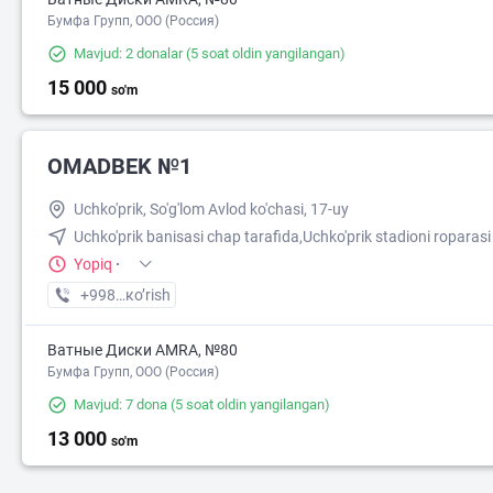
Бумфа Групп, ООО (Россия)
Mavjud: 2 donalar
(5 soat oldin yangilangan)
15 000
so'm
OMADBEK №1
Uchko'prik, So'g'lom Avlod ko'chasi, 17-uy
Uchko'prik banisasi chap tarafida,Uchko'prik stadioni roparasi
Yopiq
·
+998 (91) XXX-XX-XX
кo’rish
Ватные Диски AMRA, №80
Бумфа Групп, ООО (Россия)
Mavjud: 7 dona
(5 soat oldin yangilangan)
13 000
so'm