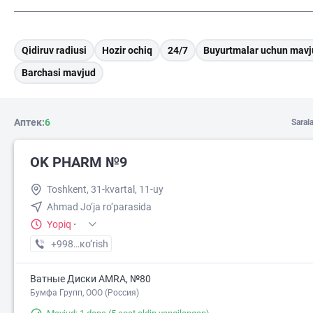
Qidiruv radiusi
Hozir ochiq
24/7
Buyurtmalar uchun mavj
Barchasi mavjud
Аптек:
6
Saral
OK PHARM №9
Toshkent, 31-kvartal, 11-uy
Ahmad Jo‘ja ro‘parasida
Yopiq
·
+998 (90) XXX-XX-XX
кo’rish
Ватные Диски AMRA, №80
Бумфа Групп, ООО (Россия)