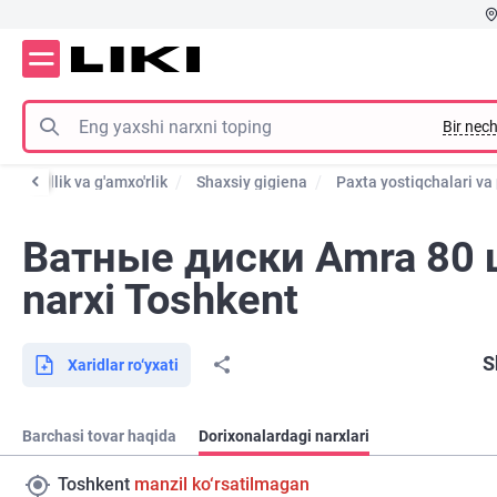
Bir nech
Go'zallik va g'amxo'rlik
Shaxsiy gigiena
Paxta yostiqchalari va
Ватные диски Amra 80 ш
narxi Toshkent
S
Xaridlar ro‘yxati
Barchasi tovar haqida
Dorixonalardagi narxlari
Toshkent
manzil ko‘rsatilmagan