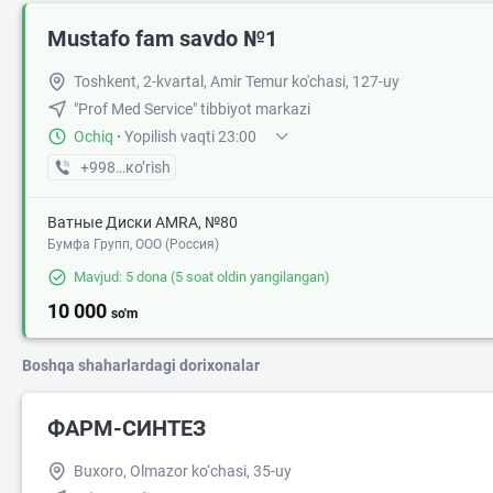
Mustafo fam savdo №1
Toshkent, 2-kvartal, Amir Temur ko'chasi, 127-uy
"Prof Med Service" tibbiyot markazi
Ochiq
·
Yopilish vaqti 23:00
+998 (71) XXX-XX-XX
кo’rish
Ватные Диски AMRA, №80
Бумфа Групп, ООО (Россия)
Mavjud: 5 dona
(5 soat oldin yangilangan)
10 000
so'm
Boshqa shaharlardagi dorixonalar
ФАРМ-СИHТЕЗ
Buxoro, Olmazor ko‘chasi, 35-uy