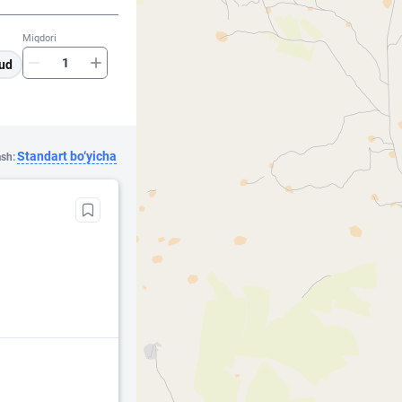
Miqdori
ud
Standart bo‘yicha
ash: