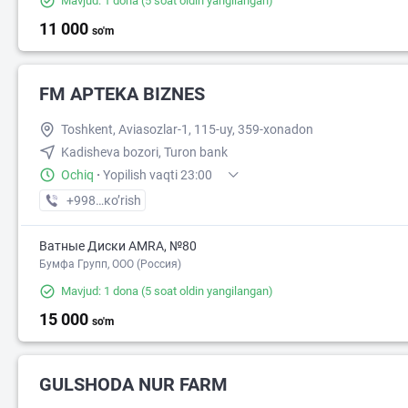
Mavjud: 1 dona
(5 soat oldin yangilangan)
11 000
so'm
FM APTEKA BIZNES
Toshkent, Aviasozlar-1, 115-uy, 359-xonadon
Kadisheva bozori, Turon bank
Ochiq
·
Yopilish vaqti 23:00
+998 (55) XXX-XX-XX
кo’rish
Ватные Диски AMRA, №80
Бумфа Групп, ООО (Россия)
Mavjud: 1 dona
(5 soat oldin yangilangan)
15 000
so'm
GULSHODA NUR FARM