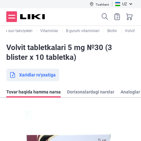
UZ
Toshkent
r va xun takviyeleri
Vitaminlar
B guruhi vitaminlari
Biotin
Volvit
Volvit tabletkalari 5 mg №30 (3
blister х 10 tabletka)
Xaridlar ro‘yxatiga
Tovar haqida hamma narsa
Dorixonalardagi narxlar
Analoglar