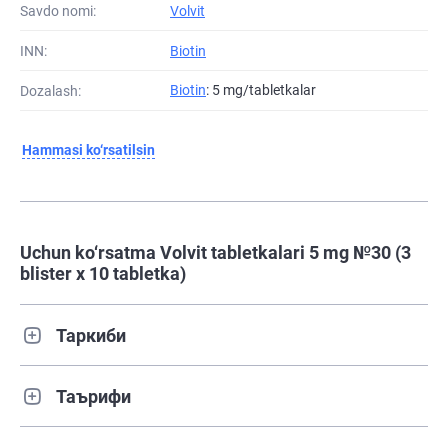
Savdo nomi:
Volvit
INN:
Biotin
Biotin
: 5 mg/tabletkalar
Dozalash:
Hammasi ko‘rsatilsin
Uchun ko‘rsatma Volvit tabletkalari 5 mg №30 (3
blister х 10 tabletka)
Таркиби
Таърифи