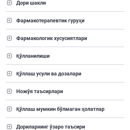
Дори шакли
Фармакотерапевтик гуруҳи
Фармакологик хусусиятлари
Қўлланилиши
Қўллаш усули ва дозалари
Ножўя таъсирлари
Қўллаш мумкин бўлмаган ҳолатлар
Дориларнинг ўзаро таъсири