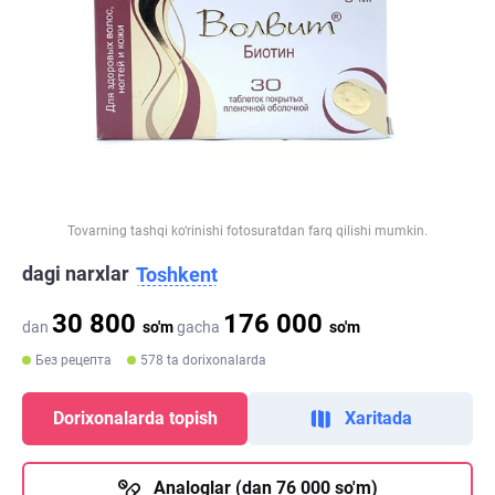
Tovarning tashqi ko‘rinishi fotosuratdan farq qilishi mumkin.
dagi narxlar
Toshkent
30 800
176 000
dan
so'm
gacha
so'm
Без рецепта
578 ta dorixonalarda
Dorixonalarda topish
Xaritada
Analoglar (dan 76 000 so'm)