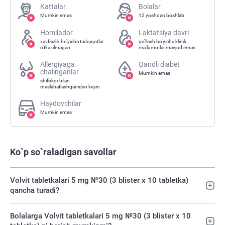
Kattalar
Bolalar
Mumkin emas
12 yoshdan boshlab
Homilador
Laktatsiya davri
xavfsizlik bo'yicha tadqiqotlar
qo'llash bo'yicha klinik
o'tkazilmagan
ma'lumotlar mavjud emas
Allergiyaga
Qandli diabet
chalinganlar
Mumkin emas
shifokor bilan
maslahatlashganidan keyin
Haydovchilar
Mumkin emas
Ko`p so`raladigan savollar
Volvit tabletkalari 5 mg №30 (3 blister х 10 tabletka)
qancha turadi?
Bolalarga Volvit tabletkalari 5 mg №30 (3 blister х 10