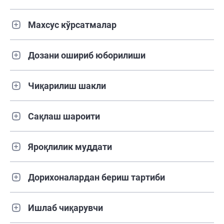
Махсус кўрсатмалар
Дозани ошириб юборилиши
Чиқарилиш шакли
Сақлаш шароити
Яроқлилик муддати
Дорихоналардан бериш тартиби
Ишлаб чиқарувчи