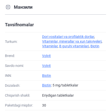
Манзили
Tavsifnomalar
Dori vositalari va profilaktik dorilar
,
Vitaminlar, minerallar va xun takviyeleri
,
Turkum:
Vitaminlar
,
B guruhi vitaminlari
,
Biotin
Brend:
Volvit
Savdo nomi:
Volvit
INN:
Biotin
Biotin
: 5 mg/tabletkalar
Dozalash:
Chiqarish shakli:
Eriydigan tabletkalar
Paketdagi miqdor:
30