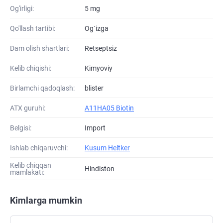
Og'irligi:
5 mg
Qo'llash tartibi:
Og`izga
Dam olish shartlari:
Retseptsiz
Kelib chiqishi:
Kimyoviy
Birlamchi qadoqlash:
blister
ATХ guruhi:
A11HA05 Biotin
Belgisi:
Import
Ishlab chiqaruvchi:
Kusum Heltker
Kelib chiqqan
Hindiston
mamlakati:
Kimlarga mumkin