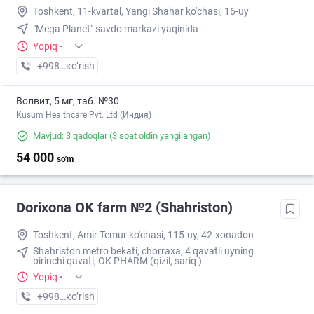
Toshkent, 11-kvartal, Yangi Shahar ko'chasi, 16-uy
"Mega Planet" savdo markazi yaqinida
Yopiq
·
+998 (90) XXX-XX-XX
кo’rish
Волвит, 5 мг, таб. №30
Kusum Healthcare Pvt. Ltd (Индия)
Mavjud: 3 qadoqlar
(3 soat oldin yangilangan)
54 000
so'm
Dorixona ОK farm №2 (Shahriston)
Toshkent, Amir Temur ko'chasi, 115-uy, 42-xonadon
Shahriston metro bekati, chorraxa, 4 qavatli uyning
birinchi qavati, OK PHARM (qizil, sariq )
Yopiq
·
+998 (90) XXX-XX-XX
кo’rish