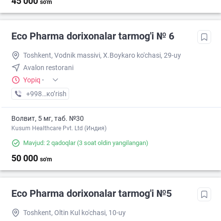
45 000
so'm
Eco Pharma dorixonalar tarmog'i № 6
Toshkent, Vodnik massivi, X.Boykaro ko'chasi, 29-uy
Avalon restorani
Yopiq
·
+998 (55) XXX-XX-XX
кo’rish
Волвит, 5 мг, таб. №30
Kusum Healthcare Pvt. Ltd (Индия)
Mavjud: 2 qadoqlar
(3 soat oldin yangilangan)
50 000
so'm
Eco Pharma dorixonalar tarmog'i №5
Toshkent, Oltin Kul ko'chasi, 10-uy