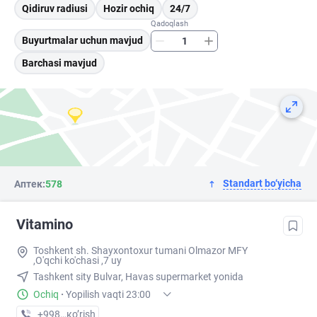
Qidiruv radiusi
Hozir ochiq
24/7
Qadoqlash
Buyurtmalar uchun mavjud
Barchasi mavjud
Standart bo‘yicha
Аптек:
578
Vitamino
Toshkent sh. Shayxontoxur tumani Olmazor MFY
,O'qchi ko'chasi ,7 uy
Tashkent sity Bulvar, Havas supermarket yonida
Ochiq
·
Yopilish vaqti 23:00
+998 (95) XXX-XX-XX
кo’rish