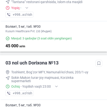
"Tantana" restorani qarshisida, Islom ota masjidi
Yopiq
·
+998 (55) XXX-XX-XX
кo’rish
Волвит, 5 мг, таб. №30
Kusum Healthcare Pvt. Ltd (Индия)
Mavjud: 3 qadoqlar
(3 soat oldin yangilangan)
45 000
so'm
03 nol uch Dorixona №13
Toshkent, Bog‘zor MFY, Namunali ko‘chasi, 203/1-uy
Sokin Makon turar-joy majmuasi, Korzinka
supermarketi
Ochiq
·
Yopilish vaqti 23:00
+998 (77) XXX-XX-XX
кo’rish
Волвит, 5 мг, таб. №30