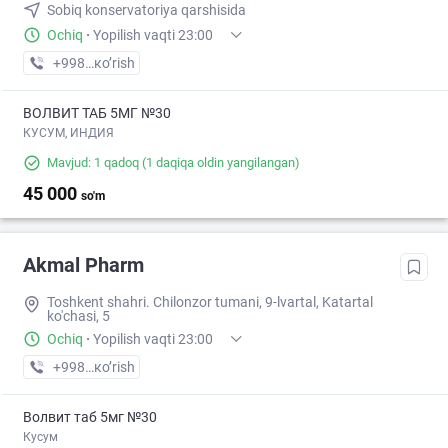
Sobiq konservatoriya qarshisida
Ochiq
·
Yopilish vaqti 23:00
+998 (95) XXX-XX-XX
кo’rish
ВОЛВИТ ТАБ 5МГ №30
КУСУМ, ИНДИЯ
Mavjud: 1 qadoq
(1 daqiqa oldin yangilangan)
45 000
so'm
Akmal Pharm
Toshkent shahri. Chilonzor tumani, 9-lvartal, Katartal
ko'chasi, 5
Ochiq
·
Yopilish vaqti 23:00
+998 (99) XXX-XX-XX
кo’rish
Волвит таб 5мг №30
Кусум