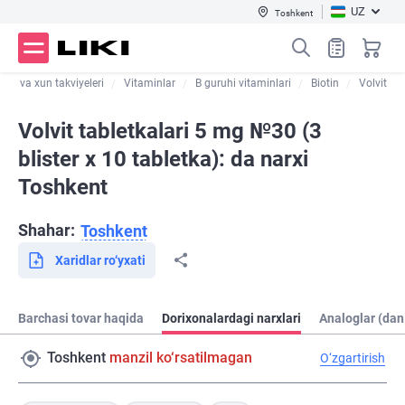
UZ
Toshkent
llar va xun takviyeleri
Vitaminlar
B guruhi vitaminlari
Biotin
Volvit
Volvit tabletkalari 5 mg №30 (3
blister х 10 tabletka): da narxi
Toshkent
Shahar:
Toshkent
Xaridlar ro‘yxati
Barchasi tovar haqida
Dorixonalardagi narxlari
Analoglar (dan
Toshkent
manzil ko‘rsatilmagan
O‘zgartirish