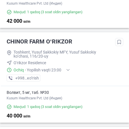
Kusum Healthcare Pvt. Ltd (Индия)
Mavjud: 1 qadoq
(3 soat oldin yangilangan)
42 000
so'm
CHINOR FARM OʻRIKZOR
Toshkent, Yusuf Sakkokiy MFY, Yusuf Sakkokiy
ko‘chasi, 116/20-uy
O'rikzor Residence
Ochiq
·
Yopilish vaqti 23:00
+998 (77) XXX-XX-XX
кo’rish
Волвит, 5 мг, таб. №30
Kusum Healthcare Pvt. Ltd (Индия)
Mavjud: 1 qadoq
(3 soat oldin yangilangan)
40 000
so'm