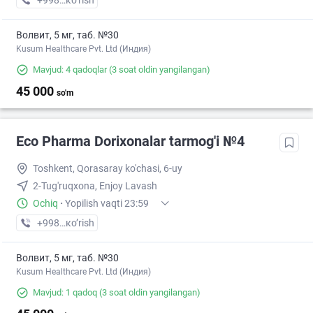
+998 (99) XXX-XX-XX
кo’rish
Волвит, 5 мг, таб. №30
Kusum Healthcare Pvt. Ltd (Индия)
Mavjud: 4 qadoqlar
(3 soat oldin yangilangan)
45 000
so'm
Eco Pharma Dorixonalar tarmog'i №4
Toshkent, Qorasaray ko'chasi, 6-uy
2-Tug'ruqxona, Enjoy Lavash
Ochiq
·
Yopilish vaqti 23:59
+998 (55) XXX-XX-XX
кo’rish
Волвит, 5 мг, таб. №30
Kusum Healthcare Pvt. Ltd (Индия)
Mavjud: 1 qadoq
(3 soat oldin yangilangan)