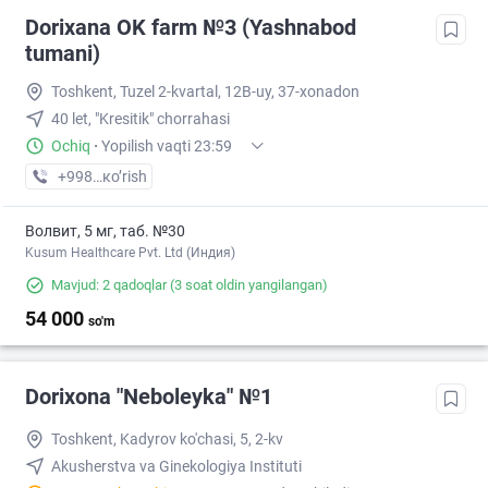
Dorixana OK farm №3 (Yashnabod
tumani)
Toshkent, Tuzel 2-kvartal, 12B-uy, 37-xonadon
40 let, "Kresitik" chorrahasi
Ochiq
·
Yopilish vaqti 23:59
+998 (90) XXX-XX-XX
кo’rish
Волвит, 5 мг, таб. №30
Kusum Healthcare Pvt. Ltd (Индия)
Mavjud: 2 qadoqlar
(3 soat oldin yangilangan)
54 000
so'm
Dorixona "Neboleyka" №1
Toshkent, Kadyrov ko'chasi, 5, 2-kv
Akusherstva va Ginekologiya Instituti