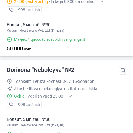
22:00 gacha ochiq
·
Ertaga 09:00 da ochiladi
+998 (71) XXX-XX-XX
кo’rish
Волвит, 5 мг, таб. №30
Kusum Healthcare Pvt. Ltd (Индия)
Mavjud: 1 qadoq
(3 soat oldin yangilangan)
50 000
so'm
Dorixona "Neboleyka" №2
Toshkent, Feruza ko'chasi, 3-uy, 16-xonadon
Akusherlik va ginekologiya instituti qarshisida
Ochiq
·
Yopilish vaqti 23:00
+998 (71) XXX-XX-XX
кo’rish
Волвит, 5 мг, таб. №30
Kusum Healthcare Pvt. Ltd (Индия)