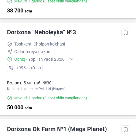
Mavjud: 1 qadoq
(3 soat oldin yangilangan)
38 700
so'm
Dorixona "Neboleyka" №3
Toshkent, Cholpon ko'chasi
Galantereya do'koni
Ochiq
·
Yopilish vaqti 23:00
+998 (71) XXX-XX-XX
кo’rish
Волвит, 5 мг, таб. №30
Kusum Healthcare Pvt. Ltd (Индия)
Mavjud: 1 qadoq
(3 soat oldin yangilangan)
50 000
so'm
Dorixona Ok Farm №1 (Mega Planet)