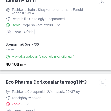
Akmal Pharm
Toshkent shahri. Shayxontohur tumani, Farobi
ko'chasi, 383 A
Respublika Onkologiya Dispantseri
Ochiq
·
Yopilish vaqti 23:00
+998 (99) XXX-XX-XX
кo’rish
Волвит таб 5мг №30
Кусум
Mavjud: 2 qadoqlar
(2 soat oldin yangilangan)
40 100
so'm
Eco Pharma Dorixonalar tarmog'i №3
Toshkent, Qoraqamish 2/4-massiv, 20/37-uy
Tansiqboyev bozori
Yopiq
·