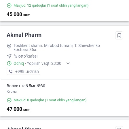
Mavjud: 12 qadoqlar
(1 soat oldin yangilangan)
45 000
so'm
Akmal Pharm
Toshkent shahri. Mirobod tumani, T. Shevchenko
ko'chasi, 36a.
"Giotto"kafesi
Ochiq
·
Yopilish vaqti 23:00
+998 (99) XXX-XX-XX
кo’rish
Волвит таб 5мг №30
Кусум
Mavjud: 8 qadoqlar
(1 soat oldin yangilangan)
47 000
so'm