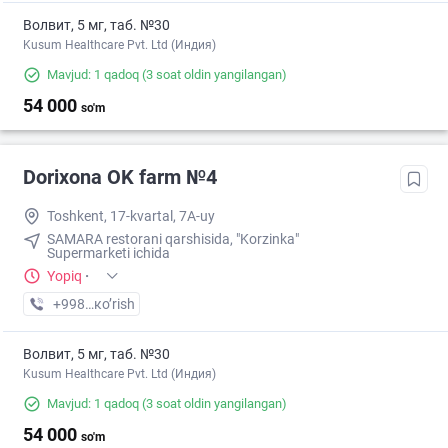
Волвит, 5 мг, таб. №30
Kusum Healthcare Pvt. Ltd (Индия)
Mavjud: 1 qadoq
(3 soat oldin yangilangan)
54 000
so'm
Dorixona ОK farm №4
Toshkent, 17-kvartal, 7A-uy
SAMARA restorani qarshisida, "Korzinka"
Supermarketi ichida
Yopiq
·
+998 (90) XXX-XX-XX
кo’rish
Волвит, 5 мг, таб. №30
Kusum Healthcare Pvt. Ltd (Индия)
Mavjud: 1 qadoq
(3 soat oldin yangilangan)
54 000
so'm