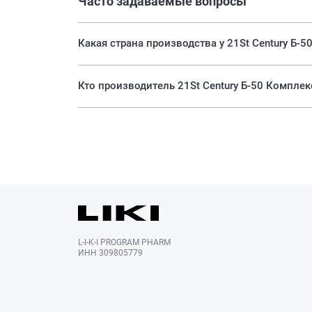
Часто задаваемые вопросы
Какая страна производства у 21St Century Б-
Кто производитель 21St Century Б-50 Компле
L-I-K-I PROGRAM PHARM
ИНН 309805779