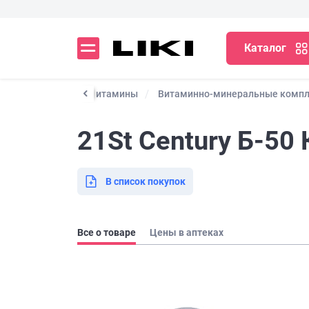
Каталог
нералы и БАДы
Витамины
Витаминно-минеральные комп
21St Century Б-5
В список покупок
Все о товаре
Цены в аптеках