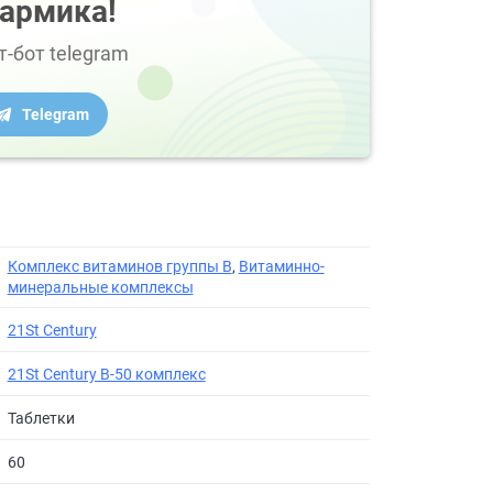
армика!
т-бот telegram
Telegram
Комплекс витаминов группы B
,
Витаминно-
минеральные комплексы
21St Century
21St Century B-50 комплекс
Таблетки
60