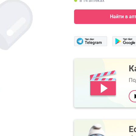
в 14 аптеках
Найти в ап
К
По
Е