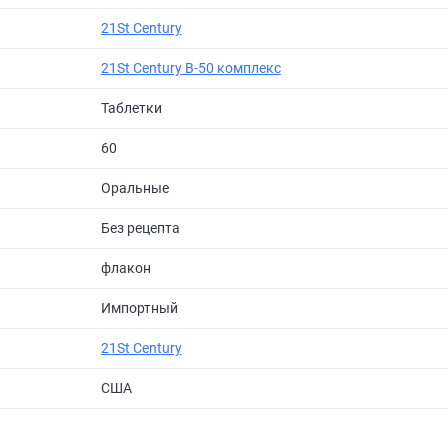
21St Century
21St Century B-50 комплекс
Таблетки
60
Оральные
Без рецепта
флакон
Импортный
21St Century
США