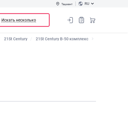
RU
Ташкент
Искать несколько
21St Century
21St Century B-50 комплекс