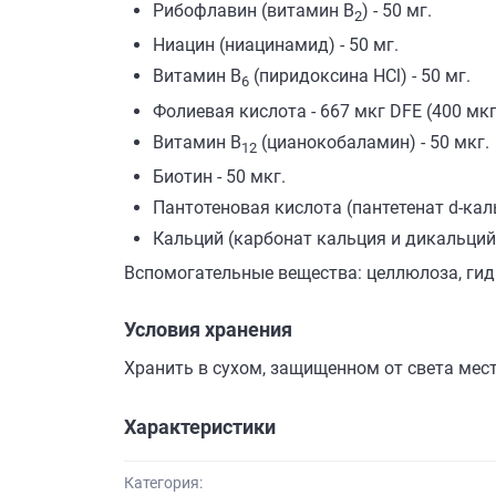
Рибофлавин (витамин В
) - 50 мг.
2
Ниацин (ниацинамид) - 50 мг.
Витамин B
(пиридоксина HCl) - 50 мг.
6
Фолиевая кислота - 667 мкг DFE (400 мк
Витамин B
(цианокобаламин) - 50 мкг.
12
Биотин - 50 мкг.
Пантотеновая кислота (пантетенат d-каль
Кальций (карбонат кальция и дикальцийф
Вспомогательные вещества: целлюлоза, гид
Условия хранения
Хранить в сухом, защищенном от света месте
Характеристики
Категория: