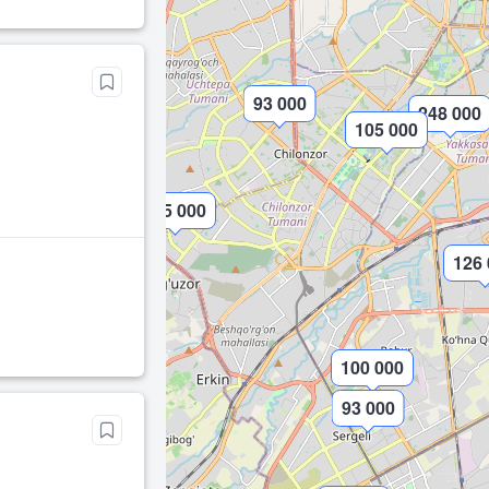
93 000
248 000
105 000
105 000
126
100 000
93 000