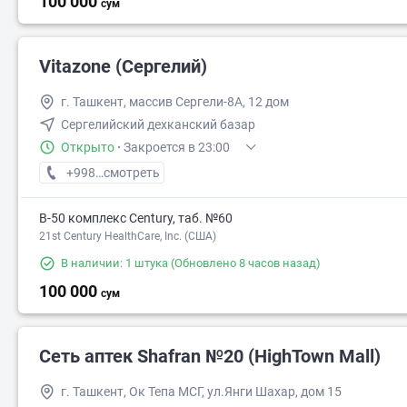
100 000
сум
Vitazone (Сергелий)
г. Ташкент, массив Сергели-8А, 12 дом
Сергелийский дехканский базар
Открыто
·
Закроется в 23:00
+998 (78) XXX-XX-XX
смотреть
В-50 комплекс Century, таб. №60
21st Century HealthCare, Inc. (США)
В наличии: 1 штука
(Обновлено 8 часов назад)
100 000
сум
Сеть аптек Shafran №20 (HighTown Mall)
г. Ташкент, Ок Тепа МСГ, ул.Янги Шахар, дом 15