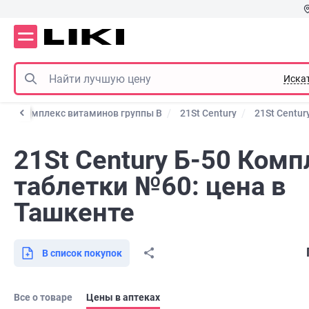
Иска
В
Комплекс витаминов группы B
21St Century
21St Centur
21St Century Б-50 Комп
таблетки №60: цена в
Ташкенте
В список покупок
Все о товаре
Цены в аптеках