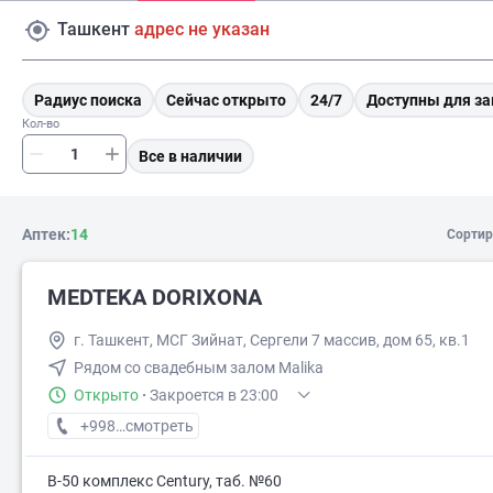
Ташкент
адрес не указан
Радиус поиска
Сейчас открыто
24/7
Доступны для за
Кол-во
Все в наличии
Аптек:
14
Сортир
MEDTEKA DORIXONA
г. Ташкент, МСГ Зийнат, Сергели 7 массив, дом 65, кв.1
Рядом со свадебным залом Malika
Открыто
·
Закроется в 23:00
+998 (90) XXX-XX-XX
смотреть
В-50 комплекс Century, таб. №60