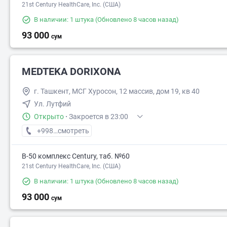
21st Century HealthCare, Inc. (США)
В наличии: 1 штука
(Обновлено 8 часов назад)
93 000
сум
MEDTEKA DORIXONA
г. Ташкент, МСГ Хуросон, 12 массив, дом 19, кв 40
Ул. Лутфий
Открыто
·
Закроется в 23:00
+998 (91) XXX-XX-XX
смотреть
В-50 комплекс Century, таб. №60
21st Century HealthCare, Inc. (США)
В наличии: 1 штука
(Обновлено 8 часов назад)
93 000
сум