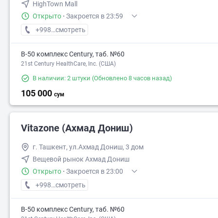
HighTown Mall
Открыто
·
Закроется в 23:59
+998 (95) XXX-XX-XX
смотреть
В-50 комплекс Century, таб. №60
21st Century HealthCare, Inc. (США)
В наличии: 2 штуки
(Обновлено 8 часов назад)
105 000
сум
Vitazone (Ахмад Дониш)
г. Ташкент, ул.Ахмад Дониш, 3 дом
Вещевой рынок Ахмад Дониш
Открыто
·
Закроется в 23:00
+998 (78) XXX-XX-XX
смотреть
В-50 комплекс Century, таб. №60