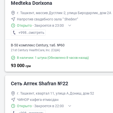
Medteka Dorixona
г. Ташкент, массив Дустлик-2, улица Биродарлик, дом 2А
Напротив свадебного зала " Shedevr"
Открыто
·
Закроется в 23:00
+998 (90) XXX-XX-XX
смотреть
В-50 комплекс Century, таб. №60
21st Century HealthCare, Inc. (США)
В наличии: 1 штука
(Обновлено 8 часов назад)
93 000
сум
Сеть Аптек Shafran №22
г. Ташкент, квартал 11, улица А.Дониш, дом 52
ЧИНОР кафега етмасдан
Открыто
·
Закроется в 22:00