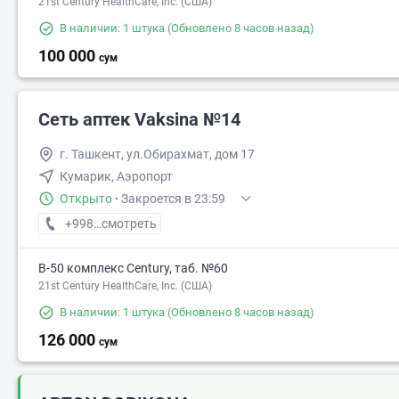
21st Century HealthCare, Inc. (США)
В наличии: 1 штука
(Обновлено 8 часов назад)
100 000
сум
Сеть аптек Vaksina №14
г. Ташкент, ул.Обирахмат, дом 17
Кумарик, Аэропорт
Открыто
·
Закроется в 23:59
+998 (77) XXX-XX-XX
смотреть
В-50 комплекс Century, таб. №60
105 000
21st Century HealthCare, Inc. (США)
В наличии: 1 штука
(Обновлено 8 часов назад)
126 000
сум