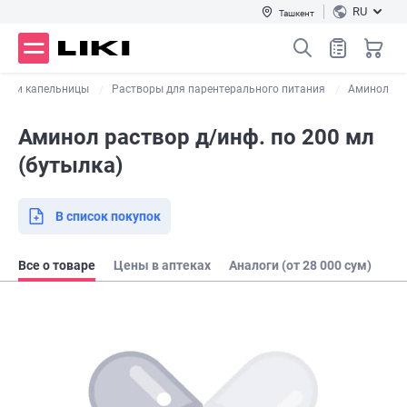
RU
Ташкент
лы и капельницы
Растворы для парентерального питания
Аминол
Аминол раствор д/инф. по 200 мл
(бутылка)
В список покупок
Все о товаре
Цены в аптеках
Аналоги (от 28 000 сум)