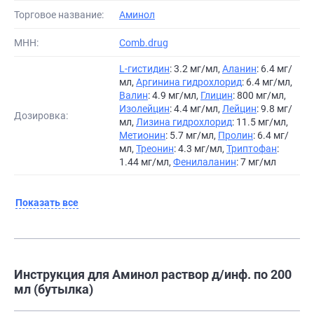
Торговое название:
Аминол
МНН:
Comb.drug
L-гистидин
: 3.2 мг/мл,
Аланин
: 6.4 мг/
мл,
Аргинина гидрохлорид
: 6.4 мг/мл,
Валин
: 4.9 мг/мл,
Глицин
: 800 мг/мл,
Изолейцин
: 4.4 мг/мл,
Лейцин
: 9.8 мг/
Дозировка:
мл,
Лизина гидрохлорид
: 11.5 мг/мл,
Метионин
: 5.7 мг/мл,
Пролин
: 6.4 мг/
мл,
Треонин
: 4.3 мг/мл,
Триптофан
:
1.44 мг/мл,
Фенилаланин
: 7 мг/мл
Показать все
Инструкция для Аминол раствор д/инф. по 200
мл (бутылка)