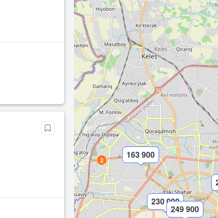
163 900
2
230 000
249 900