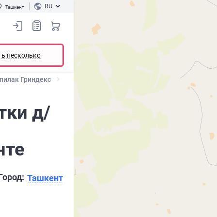
RU
Ташкент
ть несколько
пилак Гриндекс
тки д/
нте
Город:
Ташкент