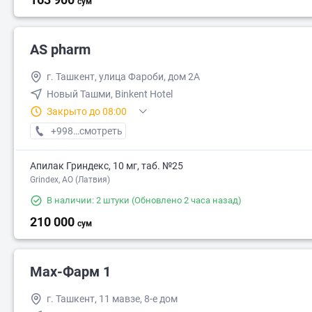
сум
AS pharm
г. Ташкент, улица Фароби, дом 2А
Новый Ташми, Binkent Hotel
Закрыто до 08:00
+998 (93) XXX-XX-XX
смотреть
Апилак Гриндекс, 10 мг, таб. №25
Grindex, АО (Латвия)
В наличии: 2 штуки
(Обновлено 2 часа назад)
210 000
сум
Мах-Фарм 1
г. Ташкент, 11 мавзе, 8-е дом