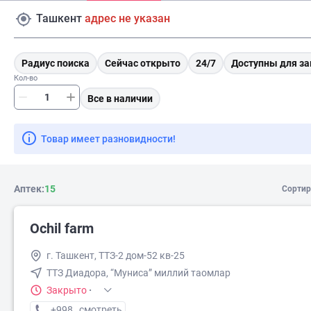
Ташкент
адрес не указан
Радиус поиска
Сейчас открыто
24/7
Доступны для за
Кол-во
Все в наличии
Товар имеет разновидности!
Аптек:
15
Сортир
Ochil farm
г. Ташкент, ТТЗ-2 дом-52 кв-25
ТТЗ Диадора, “Муниса” миллий таомлар
Закрыто
·
+998 (50) XXX-XX-XX
смотреть