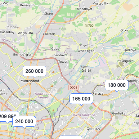
260 000
180 000
165 000
209 890
240 000