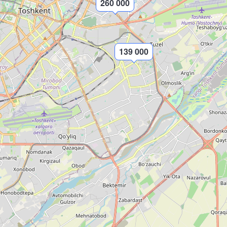
260 000
139 000