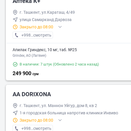
Аптека К+
г. Ташкент, ул.Караташ, 4/49
улица Самарканд Дарвоза
Закрыто до 08:00
+998 (88) XXX-XX-XX
смотреть
Апилак Гриндекс, 10 мг, таб. №25
Grindex, АО (Латвия)
В наличии: 7 штук
(Обновлено 2 часа назад)
249 900
сум
AA DORIXONA
г. Ташкент, ул. Маннон Уйгур, дом 8, кв 2
1-я городская больница напротив клиники Инвиво
Закрыто до 08:00
+998 (95) XXX-XX-XX
смотреть