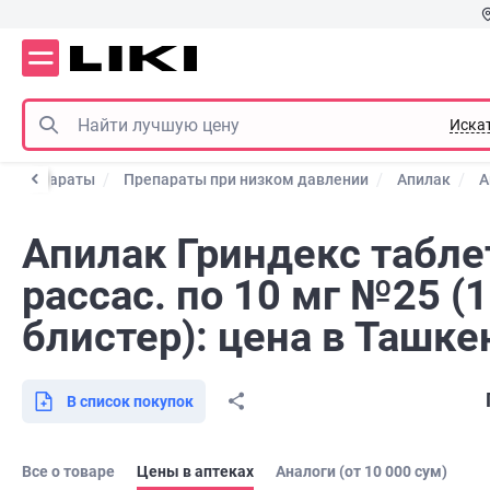
Иска
е препараты
Препараты при низком давлении
Апилак
А
Апилак Гриндекс табле
рассас. по 10 мг №25 (1
блистер): цена в Ташке
В список покупок
Все о товаре
Цены в аптеках
Аналоги (от 10 000 сум)