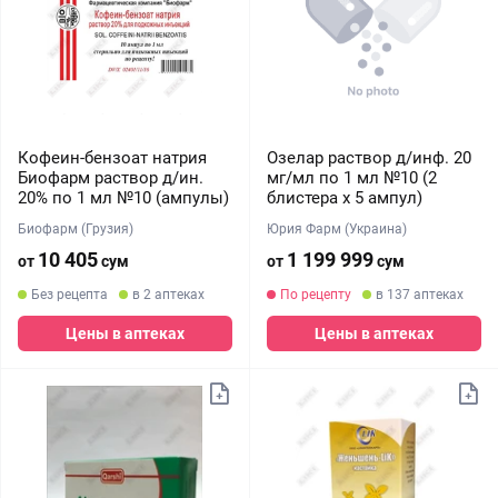
Кофеин-бензоат натрия
Озелар раствор д/инф. 20
Биофарм раствор д/ин.
мг/мл по 1 мл №10 (2
20% по 1 мл №10 (ампулы)
блистера х 5 ампул)
Биофарм (Грузия)
Юрия Фарм (Украина)
10 405
1 199 999
от
сум
от
сум
Без рецепта
в 2 аптеках
По рецепту
в 137 аптеках
Цены в аптеках
Цены в аптеках