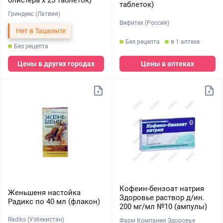
блистера х 25 таблеток)
таблеток)
Гриндекс (Латвия)
Вифитех (Россия)
Нет в Ташкенте
Без рецепта
в 1 аптеке
Без рецепта
Цены в других городах
Цены в аптеках
Кофеин-бензоат натрия
Женьшеня настойка
Здоровье раствор д/ин.
Радикс по 40 мл (флакон)
200 мг/мл №10 (ампулы)
Radiks (Узбекистан)
Фарм Компания Здоровье