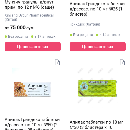
Мунзич гранулы д/внут.
Апилак Гриндекс таблетки
прим. по 12 г №6 (саше)
д/рассас. по 10 мг №25 (1
блистер)
Xinjiang Uygur Pharmaceutical
(Китай)
Гриндекс (Латвия)
75 000
от
сум
Без рецепта
в 14 аптеках
Без рецепта
в 17 аптеках
Цены в аптеках
Цены в аптеках
Апилак Гриндекс таблетки
Апилак таблетки по 10 мг
д/рассас. по 10 мг №50 (2
№30 (3 блистера х 10