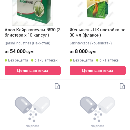
Алоэ Кейр капсулы №30 (3
Женьшень-LIK настойка по
блистера х 10 капсул)
30 мл (флакон)
Qarshi Industries (Пакистан)
Lekinterkaps (Узбекистан)
54 000
8 000
от
сум
от
сум
Без рецепта
в 173 аптеках
Без рецепта
в 71 аптеке
Цены в аптеках
Цены в аптеках