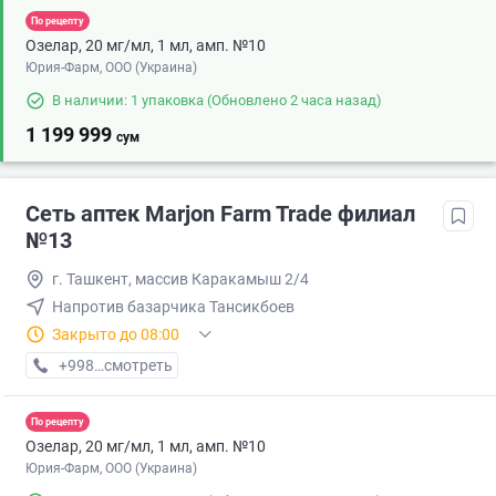
По рецепту
Озелар, 20 мг/мл, 1 мл, амп. №10
Юрия-Фарм, ООО (Украина)
В наличии: 1 упаковка
(Обновлено 2 часа назад)
1 199 999
сум
Сеть аптек Marjon Farm Trade филиал
№13
г. Ташкент, массив Каракамыш 2/4
Напротив базарчика Тансикбоев
Закрыто до 08:00
+998 (77) XXX-XX-XX
смотреть
По рецепту
Озелар, 20 мг/мл, 1 мл, амп. №10
Юрия-Фарм, ООО (Украина)