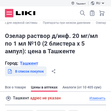
RU
Ташкент
аты для нервной системы
Препараты при низком давлении
Озелар
Озелар раствор д/инф. 20 мг/мл
по 1 мл №10 (2 блистера х 5
ампул): цена в Ташкенте
Город:
Ташкент
В список покупок
Все о товаре
Цены в аптеках
Аналоги (от 10 405 сум)
Ташкент
адрес не указан
Изменить