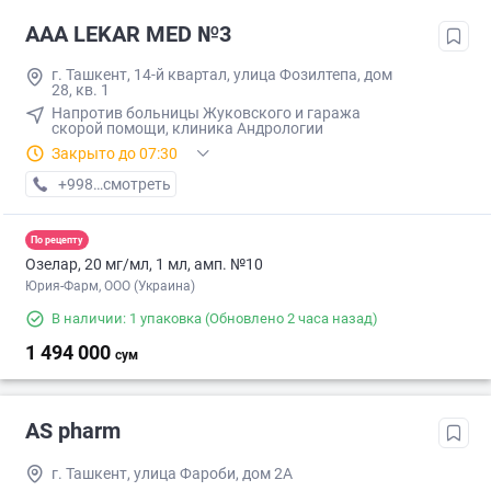
AAA LEKAR MED №3
г. Ташкент, 14-й квартал, улица Фозилтепа, дом
28, кв. 1
Напротив больницы Жуковского и гаража
скорой помощи, клиника Андрологии
Закрыто до 07:30
+998 (97) XXX-XX-XX
смотреть
По рецепту
Озелар, 20 мг/мл, 1 мл, амп. №10
Юрия-Фарм, ООО (Украина)
В наличии: 1 упаковка
(Обновлено 2 часа назад)
1 494 000
сум
AS pharm
г. Ташкент, улица Фароби, дом 2А