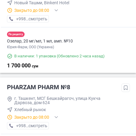
Новый Ташми, Binkent Hotel
Закрыто до 08:00
+998 (93) XXX-XX-XX
смотреть
По рецепту
Озелар, 20 мг/мл, 1 мл, амп. №10
Юрия-Фарм, ООО (Украина)
В наличии: 1 упаковка
(Обновлено 2 часа назад)
1 700 000
сум
PHARZAM PHARM №8
г. Ташкент, МСГ Бешкайрагоч, улица Кукча
Дарвоза, дом 624
Хлебный рынок
Закрыто до 08:00
+998 (77) XXX-XX-XX
смотреть