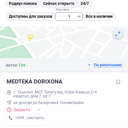
Радиус поиска
Сейчас открыто
24/7
Упаковка
Доступны для заказов
Все в наличии
По умолчанию
Аптек:
134
MEDTEKA DORIXONA
г. Ташкент, МСГ Тепагузар, Кора/Камыш 2/4
квартал, дом 7, кв 1
не доходя до базарчика Тансикбаева
Закрыто
·
+998 (77) XXX-XX-XX
смотреть