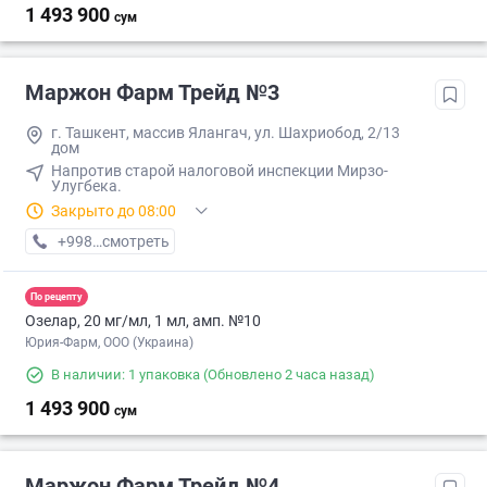
1 493 900
сум
Маржон Фарм Трейд №3
г. Ташкент, массив Ялангач, ул. Шахриобод, 2/13
дом
Напротив старой налоговой инспекции Мирзо-
Улугбека.
Закрыто до 08:00
+998 (99) XXX-XX-XX
смотреть
По рецепту
Озелар, 20 мг/мл, 1 мл, амп. №10
Юрия-Фарм, ООО (Украина)
В наличии: 1 упаковка
(Обновлено 2 часа назад)
1 493 900
сум
Маржон Фарм Трейд №4