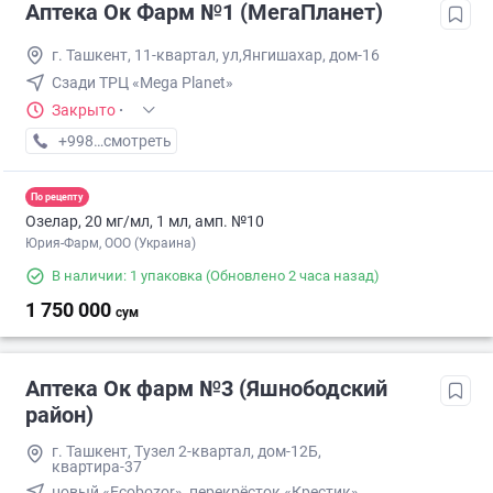
Аптека Ок Фарм №1 (МегаПланет)
г. Ташкент, 11-квартал, ул,Янгишахар, дом-16
Сзади ТРЦ «Mega Planet»
Закрыто
·
+998 (90) XXX-XX-XX
смотреть
По рецепту
Озелар, 20 мг/мл, 1 мл, амп. №10
Юрия-Фарм, ООО (Украина)
В наличии: 1 упаковка
(Обновлено 2 часа назад)
1 750 000
сум
Аптека Ок фарм №3 (Яшнободский
район)
г. Ташкент, Тузел 2-квартал, дом-12Б,
квартира-37
новый «Ecobozor», перекрёсток «Крестик»