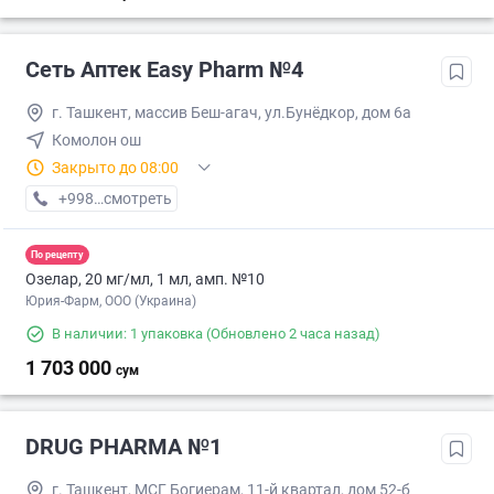
Сеть Аптек Easy Pharm №4
г. Ташкент, массив Беш-агач, ул.Бунёдкор, дом 6а
Комолон ош
Закрыто до 08:00
+998 (71) XXX-XX-XX
смотреть
По рецепту
Озелар, 20 мг/мл, 1 мл, амп. №10
Юрия-Фарм, ООО (Украина)
В наличии: 1 упаковка
(Обновлено 2 часа назад)
1 703 000
сум
DRUG PHARMA №1
г. Ташкент, МСГ Богиерам, 11-й квартал, дом 52-б