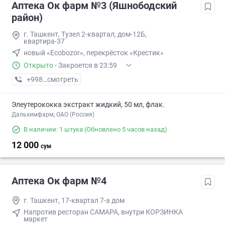
Аптека Ок фарм №3 (Яшнободский
район)
г. Ташкент, Тузел 2-квартал, дом-12Б,
квартира-37
новый «Ecobozor», перекрёсток «Крестик»
Открыто
·
Закроется в 23:59
+998 (90) XXX-XX-XX
смотреть
Элеутерококка экстракт жидкий, 50 мл, флак.
Дальхимфарм, ОАО (Россия)
В наличии: 1 штука
(Обновлено 5 часов назад)
12 000
сум
Аптека Ок фарм №4
г. Ташкент, 17-квартал 7-а дом
Напротив ресторан САМАРА, внутри КОРЗИНКА
маркет