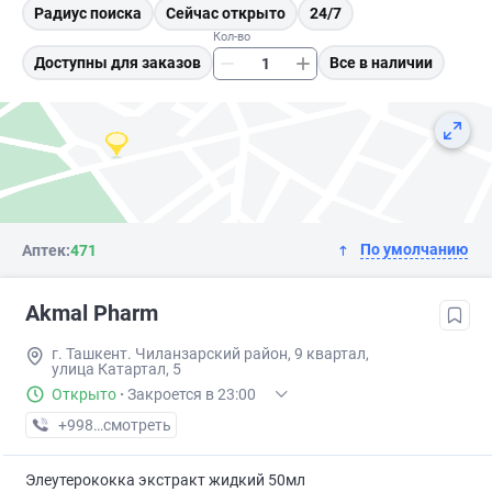
Радиус поиска
Сейчас открыто
24/7
Кол-во
Доступны для заказов
Все в наличии
По умолчанию
Аптек:
471
Akmal Pharm
г. Ташкент. Чиланзарский район, 9 квартал,
улица Катартал, 5
Открыто
·
Закроется в 23:00
+998 (99) XXX-XX-XX
смотреть
Элеутерококка экстракт жидкий 50мл