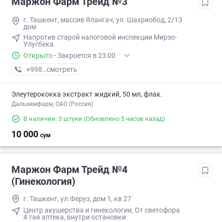
Маржон Фарм Трейд №3
г. Ташкент, массив Ялангач, ул. Шахриобод, 2/13
дом
Напротив старой налоговой инспекции Мирзо-
Улугбека.
Открыто
·
Закроется в 23:00
+998 (99) XXX-XX-XX
смотреть
Элеутерококка экстракт жидкий, 50 мл, флак.
Дальхимфарм, ОАО (Россия)
В наличии: 3 штуки
(Обновлено 5 часов назад)
10 000
сум
Маржон Фарм Трейд №4
(Гинекология)
г. Ташкент, ул.Феруз, дом 1, кв 27
Центр акушерства и гинекологии, От светофора
4 тая аптека, внутри остановки