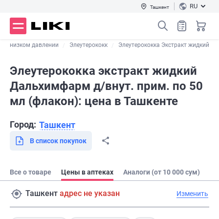
RU
Ташкент
при низком давлении
Элеутерококк
Элеутерококка Экстракт жидкий
Элеутерококка экстракт жидкий
Дальхимфарм д/внут. прим. по 50
мл (флакон): цена в Ташкенте
Город:
Ташкент
В список покупок
Все о товаре
Цены в аптеках
Аналоги (от 10 000 сум)
Ташкент
адрес не указан
Изменить