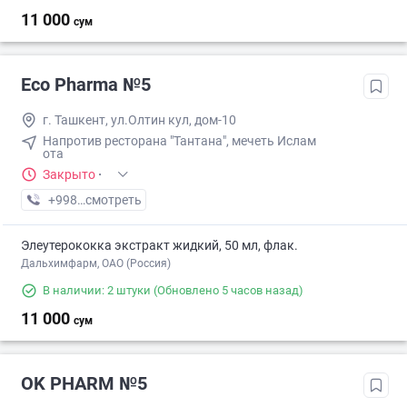
11 000
сум
Eco Pharma №5
г. Ташкент, ул.Олтин кул, дом-10
Напротив ресторана "Тантана", мечеть Ислам
ота
Закрыто
·
+998 (55) XXX-XX-XX
смотреть
Элеутерококка экстракт жидкий, 50 мл, флак.
Дальхимфарм, ОАО (Россия)
В наличии: 2 штуки
(Обновлено 5 часов назад)
11 000
сум
OK PHARM №5