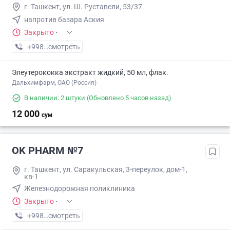
г. Ташкент, ул. Ш. Руставели, 53/37
напротив базара Аския
Закрыто
·
+998 (90) XXX-XX-XX
смотреть
Элеутерококка экстракт жидкий, 50 мл, флак.
Дальхимфарм, ОАО (Россия)
В наличии: 2 штуки
(Обновлено 5 часов назад)
12 000
сум
OK PHARM №7
г. Ташкент, ул. Саракульская, 3-переулок, дом-1,
кв-1
Железнодорожная поликлиника
Закрыто
·
+998 (90) XXX-XX-XX
смотреть