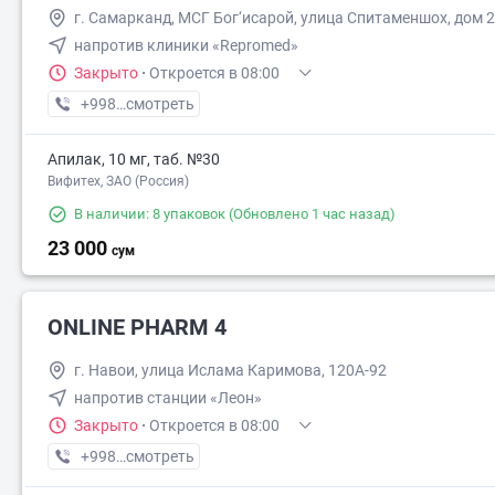
г. Самарканд, МСГ Бог‘исарой, улица Спитаменшох, дом 
напротив клиники «Repromed»
Закрыто
·
Откроется в 08:00
+998 (87) XXX-XX-XX
смотреть
Апилак, 10 мг, таб. №30
Вифитех, ЗАО (Россия)
В наличии: 8 упаковок
(Обновлено 1 час назад)
23 000
сум
ONLINE PHARM 4
г. Навои, улица Ислама Каримова, 120A-92
напротив станции «Леон»
Закрыто
·
Откроется в 08:00
+998 (88) XXX-XX-XX
смотреть