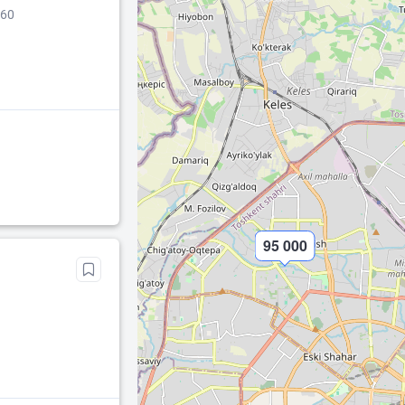
260
95 000