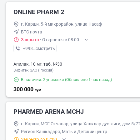
ONLINE PHARM 2
г. Карши, 5-й микрорайон, улица Насаф
БТС почта
Закрыто
·
Откроется в 08:00
+998 (97) XXX-XX-XX
смотреть
Апилак, 10 мг, таб. №30
Вифитех, ЗАО (Россия)
В наличии: 2 упаковки
(Обновлено 1 час назад)
300 000
сум
PHARMED ARENA MCHJ
г. Карши, МСГ Отчапар, улица Халклар дустлиги, дом 5/7
Регион Кашкадаря, Мать и Детский центр
Закрыто до 07:00