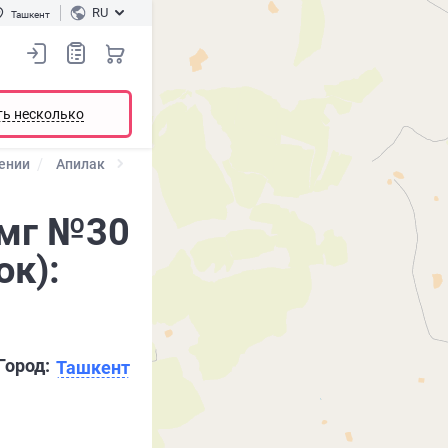
RU
Ташкент
ть несколько
ении
Апилак
 мг №30
ок):
Город:
Ташкент