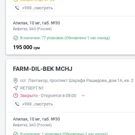
+998 (91) XXX-XX-XX
смотреть
Апилак, 10 мг, таб. №30
24 000
Вифитех, ЗАО (Россия)
В наличии: 77 упаковок
(Обновлено 1 час назад)
195 000
сум
FARM-DIL-BEK MCHJ
ссг. Пахтакор, проспект Шарафа Рашидова, дом 1А, кв. 2
RETSEPT N1
Закрыто
·
Откроется в 08:00
+998 (91) XXX-XX-XX
смотреть
Апилак, 10 мг, таб. №30
Вифитех, ЗАО (Россия)
В наличии: 1 упаковка
(Обновлено 1 час назад)