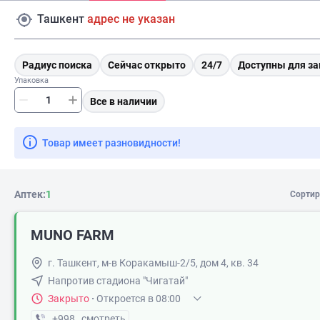
Ташкент
адрес не указан
Радиус поиска
Сейчас открыто
24/7
Доступны для за
Упаковка
Все в наличии
Товар имеет разновидности!
Аптек:
1
Сортир
MUNO FARM
г. Ташкент, м-в Коракамыш-2/5, дом 4, кв. 34
Напротив стадиона "Чигатай"
Закрыто
·
Откроется в 08:00
+998 (95) XXX-XX-XX
смотреть