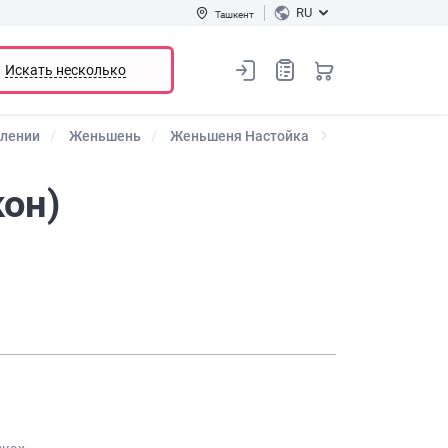
RU
Ташкент
Искать несколько
влении
Женьшень
Женьшеня Настойка
он)