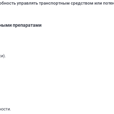
собность управлять транспортным средством или по
нными препаратами
и).
ности.