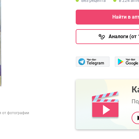
Без рецепта
в 224 апт
Найти в ап
Аналоги (от 
К
По
я от фотографии