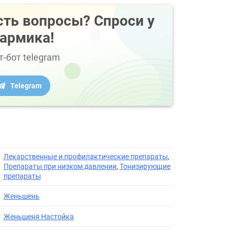
сть вопросы? Спроси у
армика!
т-бот telegram
Telegram
Лекарственные и профилактические препараты
,
Препараты при низком давлении
,
Тонизирующие
препараты
Женьшень
Женьшеня Настойка